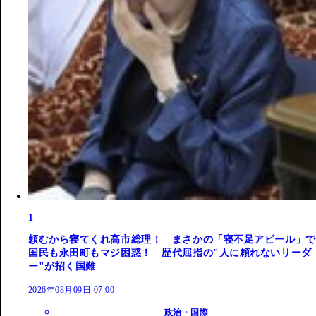
1
頼むから寝てくれ高市総理！ まさかの「寝不足アピール」で
国民も永田町もマジ困惑！ 歴代屈指の"人に頼れないリーダ
ー"が招く国難
2026年08月09日 07:00
政治・国際