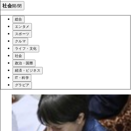
社会
開/閉
総合
エンタメ
スポーツ
クルマ
ライフ・文化
社会
政治・国際
経済・ビジネス
IT・科学
グラビア