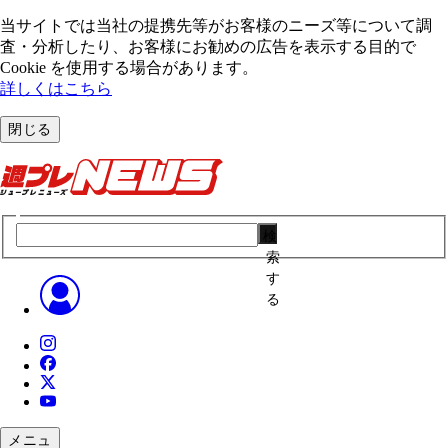
当サイトでは当社の提携先等がお客様のニーズ等について調
査・分析したり、お客様にお勧めの広告を表⽰する⽬的で
Cookie を使⽤する場合があります。
詳しくはこちら
閉じる
検
索
す
る
メニュ