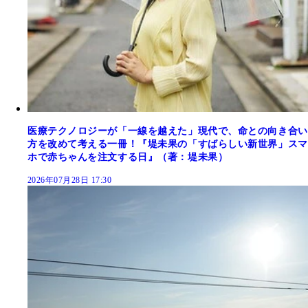
医療テクノロジーが「一線を越えた」現代で、命との向き合い
方を改めて考える一冊！『堤未果の「すばらしい新世界」スマ
ホで赤ちゃんを注文する日』（著：堤未果）
2026年07月28日 17:30