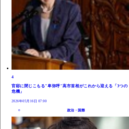
4
官邸に閉じこもる"卑弥呼"高市首相がこれから迎える「3つの
危機」
2026年05月16日 07:00
政治・国際