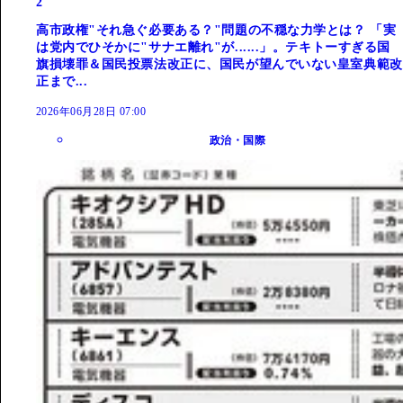
2
高市政権"それ急ぐ必要ある？"問題の不穏な力学とは？ 「実
は党内でひそかに"サナエ離れ"が......」。テキトーすぎる国
旗損壊罪＆国民投票法改正に、国民が望んでいない皇室典範改
正まで...
2026年06月28日 07:00
政治・国際