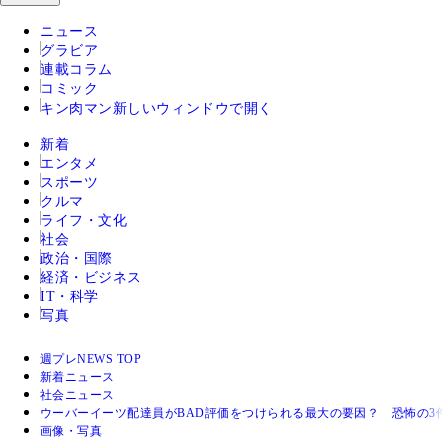
ニュース
グラビア
連載コラム
コミック
キン肉マン
新しいウィンドウで開く
新着
エンタメ
スポーツ
クルマ
ライフ・文化
社会
政治・国際
経済・ビジネス
IT・科学
写真
週プレNEWS TOP
新着ニュース
社会ニュース
ウーバーイーツ配達員がBAD評価をつけられる最大の要因？ 恐怖の3
画像・写真