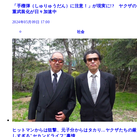
「手榴弾（しゅりゅうだん）に注意！」が現実に!? ヤクザの
重武装化が日々加速中
2024年05月09日 17:00
社会
ヒットマンからは狙撃、元子分からはタカり...ヤクザたちの厳
しすぎる"セカンドライフ"事情