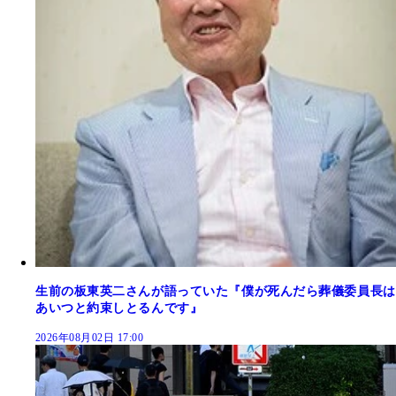
生前の板東英二さんが語っていた『僕が死んだら葬儀委員長は
あいつと約束しとるんです』
2026年08月02日 17:00