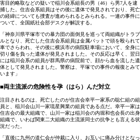
害目的略取などの疑いで稲川会系組長の男（46）ら男7人を逮
捕した。住吉会系組員はその後に遺体で発見されており、死亡
の経緯についても捜査が進められるとみられる。一連の事件に
ついて、全国紙社会部デスクが解説する。
「神奈川県平塚市での暴力団の面倒見を巡って両組織がトラブ
ルとなり、死亡した住吉会系組員は金属バットで頭を殴られて
車でさらわれ、その後に横浜市の病院駐車場において、全身に
切り傷を負った遺体が発見されました。その反応は早く、翌日
には稲川会系の組員が群馬県の病院前で、顔から血を流した遺
体として発見されました。警察は、平塚での事件の報復とみて
います」
■両主流派の危険性を孕（はら）んだ対立
注目されるのは、死亡したのが住吉会幸平一家系の聡仁組の組
員と、稲川会山川一家琉星興業の組員である点だ。幸平一家は
住吉会の最大組織で、山川一家は稲川会の内堀和也会長の出身
組織で、いわば関東二大組織の主流派同士の抗争とも言える状
況だった。
「直後に九州の道仁会が仲裁に入り、お互いに痛み分けとなっ