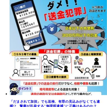
「だまされて加担」でも送検、有罪の見込みがなくても逮
捕!? 警察が乱発する"無理筋逮捕"に正義はあるのか？