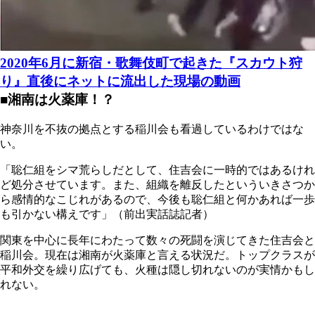
2020年6月に新宿・歌舞伎町で起きた『スカウト狩
り』直後にネットに流出した現場の動画
■湘南は火薬庫！？
神奈川を不抜の拠点とする稲川会も看過しているわけではな
い。
「聡仁組をシマ荒らしだとして、住吉会に一時的ではあるけれ
ど処分させています。また、組織を離反したといういきさつか
ら感情的なこじれがあるので、今後も聡仁組と何かあれば一歩
も引かない構えです」（前出実話誌記者）
関東を中心に長年にわたって数々の死闘を演じてきた住吉会と
稲川会。現在は湘南が火薬庫と言える状況だ。トップクラスが
平和外交を繰り広げても、火種は隠し切れないのが実情かもし
れない。