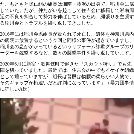
た。もともと聡仁組の組長は湘南・藤沢の出身で、稲川会に属
していた。だが、仲たがいを起こして住吉会に移籍して湘南周
辺の不良を糾合して勢力を伸ばしているため、縄張りを主張す
る稲川会とトラブルを繰り返してきました。
2016年には稲川会系組長が殴られて死亡し、遺体を神奈川県内
の病院に放置するという今回と同様の事件が起きていますし、
稲川会の息がかかっているというリフォーム詐欺グループのリ
ーダーを銃撃するなど、数々の襲撃事件を繰り返しています。
2020年6月に新宿・歌舞伎町で起きた『スカウト狩り』でも先
陣を切っていました。最近では、住吉会の中でもイケイケ組織
として通っていますが、組長は普段は物腰の柔らかい人物で、
そのギャップが桁違いだと評判になっています」（暴力団事情
に詳しいA氏）