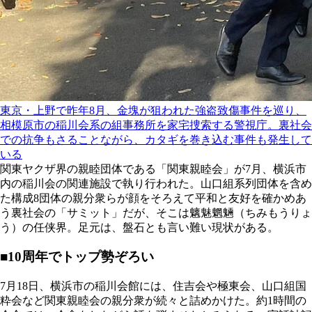
東京・上野で昨年8月、金塊が狙われた強盗致傷事件を巡り、
相模原市の稲川会系の組事務所を家宅捜索する警視庁。裏社会
での抗争もさることながら、カタギを巻き込む事件も発生して
いる
関東ヤクザ界の親睦団体である「関東親睦会」が7月、横浜市
内の稲川会の関連施設で執り行われた。山口組系列団体を含め
た構成8団体の親分衆らが顔をそろえて平和と友好を確かめあ
う裏社会の「サミット」だが、そこは魑魅魍魎（ちみもうりょ
う）の任侠界。足元は、盤石とも言い難い現状がある。
■10周年でトップ勢ぞろい
7月18日、横浜市の稲川会館には、住吉会や極東会、山口組国
粋会など関東親睦会の親分衆が続々と詰めかけた。約1時間の