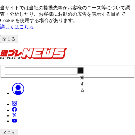
当サイトでは当社の提携先等がお客様のニーズ等について調
査・分析したり、お客様にお勧めの広告を表⽰する⽬的で
Cookie を使⽤する場合があります。
詳しくはこちら
閉じる
検
索
す
る
メニュ