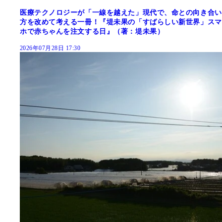
医療テクノロジーが「一線を越えた」現代で、命との向き合い
方を改めて考える一冊！『堤未果の「すばらしい新世界」スマ
ホで赤ちゃんを注文する日』（著：堤未果）
2026年07月28日 17:30