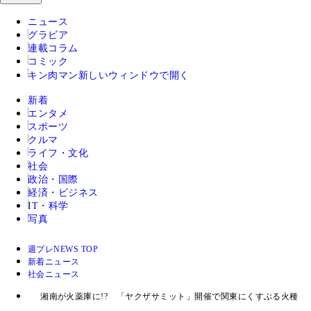
ニュース
グラビア
連載コラム
コミック
キン肉マン
新しいウィンドウで開く
新着
エンタメ
スポーツ
クルマ
ライフ・文化
社会
政治・国際
経済・ビジネス
IT・科学
写真
週プレNEWS TOP
新着ニュース
社会ニュース
湘南が火薬庫に!? 「ヤクザサミット」開催で関東にくすぶる火種