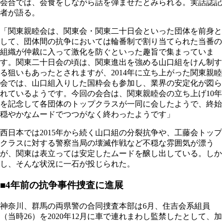
会合では、会食をしながら話を弾ませたとみられる。実話誌記
者が語る。
「関東親睦会は、関東会・関東二十日会といった団体を前身と
して、団体間の抗争においては輪番制で割り当てられた当番の
組織が仲裁に入って激化を防ぐといった趣旨で集まっていま
す。関東二十日会の頃は、関東進出を強める山口組をけん制す
る狙いもあったとされますが、2014年に立ち上がった関東親睦
会では、山口組入りした国粋会も参加し、業界の安定化が図ら
れているようです。今回の会合は、関東親睦会の立ち上げ10年
を記念して各団体のトップクラスが一同に会したようで、終始
穏やかなムードでつつがなく終わったようです」
西日本では2015年から続く山口組の分裂抗争や、工藤会トップ
クラスに対する警察当局の壊滅作戦など不穏な雰囲気が漂う
が、関東は表立っては安定したムードを醸し出している。しか
し、そんな状況に一石が投じられた。
■4年前の抗争事件捜査に進展
神奈川、群馬の両県警の合同捜査本部は6月、住吉会系組員
（当時26）を2020年12月に車で連れまわし監禁したとして、加