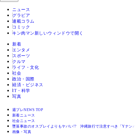
ニュース
グラビア
連載コラム
コミック
キン肉マン
新しいウィンドウで開く
新着
エンタメ
スポーツ
クルマ
ライフ・文化
社会
政治・国際
経済・ビジネス
IT・科学
写真
週プレNEWS TOP
新着ニュース
社会ニュース
墜落事故のオスプレイよりもヤバい!? 沖縄旅行で注意すべき「Yナンバ
画像・写真