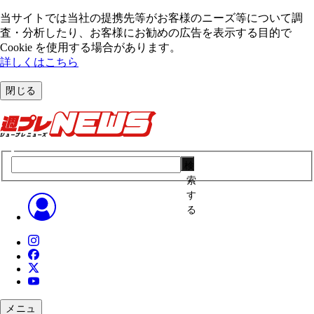
当サイトでは当社の提携先等がお客様のニーズ等について調
査・分析したり、お客様にお勧めの広告を表⽰する⽬的で
Cookie を使⽤する場合があります。
詳しくはこちら
閉じる
検
索
す
る
メニュ