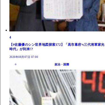
4
【#佐藤優のシン世界地図探索172】「高市幕府≒三代将軍家光
時代」が到来!?
2026年08月07日 07:00
政治・国際