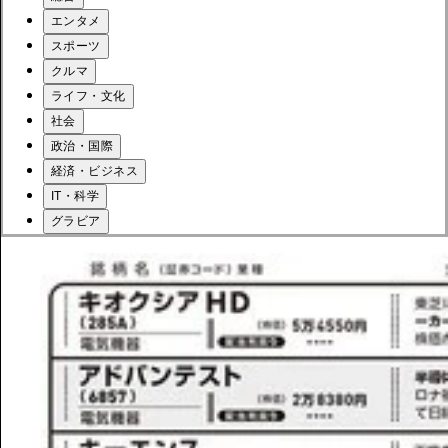
エンタメ
スポーツ
クルマ
ライフ・文化
社会
政治・国際
経済・ビジネス
IT・科学
グラビア