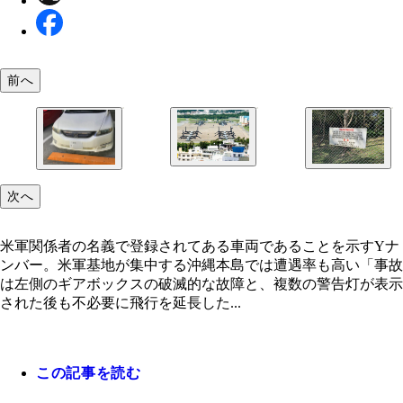
前へ
オスプレイが駐機する沖縄・普天間基地。隣接する
次へ
米軍基地のフェンスに掲出されている警告。米兵の
街からも不安の声が上がる
米軍関係者の名義で登録されてある車両であること
中の事故については日本政府が補償することとなっ
すYナンバー。米軍基地が集中する沖縄本島では遭
米軍関係者の名義で登録されてある車両であることを示すYナ
るなど、日米地位協定には「対等」といえない取り
も高い
ンバー。米軍基地が集中する沖縄本島では遭遇率も高い「事故
が数多い
は左側のギアボックスの破滅的な故障と、複数の警告灯が表示
された後も不必要に飛行を延長した...
この記事を読む