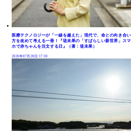
医療テクノロジーが「一線を越えた」現代で、命との向き合い
方を改めて考える一冊！『堤未果の「すばらしい新世界」スマ
ホで赤ちゃんを注文する日』（著：堤未果）
2026年07月28日 17:30