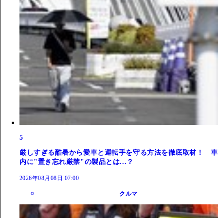
5
厳しすぎる酷暑から愛車と運転手を守る方法を徹底取材！ 車
内に"置き忘れ厳禁"の製品とは...？
2026年08月08日 07:00
クルマ