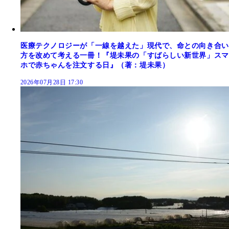
医療テクノロジーが「一線を越えた」現代で、命との向き合い
方を改めて考える一冊！『堤未果の「すばらしい新世界」スマ
ホで赤ちゃんを注文する日』（著：堤未果）
2026年07月28日 17:30