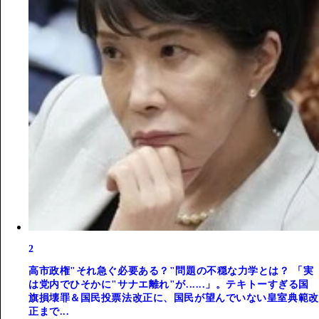
2
高市政権"それ急ぐ必要ある？"問題の不穏な力学とは？ 「実
は党内でひそかに"サナエ離れ"が......」。テキトーすぎる国
旗損壊罪＆国民投票法改正に、国民が望んでいない皇室典範改
正まで...