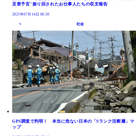
災害予言"振り回されたお仕事人たちの収支報告
2025年07月14日 06:30
社会
GPS調査で判明！ 本当に危ない日本の「Sランク活断層」マ
ップ