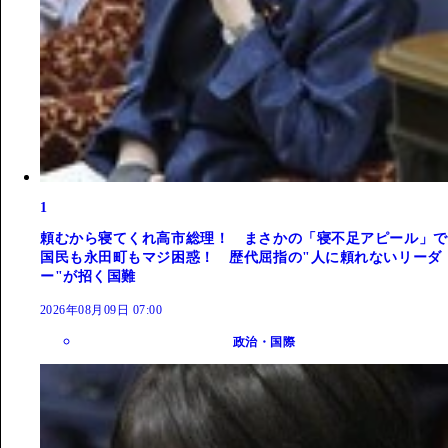
1
頼むから寝てくれ高市総理！ まさかの「寝不足アピール」で
国民も永田町もマジ困惑！ 歴代屈指の"人に頼れないリーダ
ー"が招く国難
2026年08月09日 07:00
政治・国際