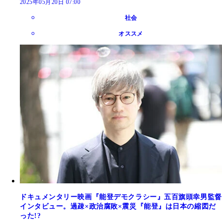
2025年05月20日 07:00
社会
オススメ
ドキュメンタリー映画『能登デモクラシー』五百旗頭幸男監督
インタビュー。過疎×政治腐敗×震災『能登』は日本の縮図だ
った!?