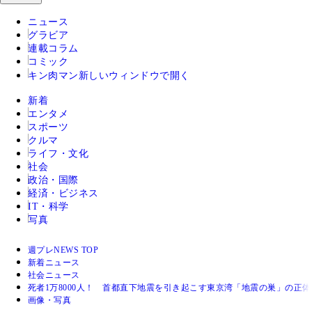
ニュース
グラビア
連載コラム
コミック
キン肉マン
新しいウィンドウで開く
新着
エンタメ
スポーツ
クルマ
ライフ・文化
社会
政治・国際
経済・ビジネス
IT・科学
写真
週プレNEWS TOP
新着ニュース
社会ニュース
死者1万8000人！ 首都直下地震を引き起こす東京湾「地震の巣」の正体
画像・写真