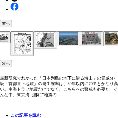
前へ
1995年1月17日に発生した阪神・淡路大震災は、マ
最新研究でわかった「日本列島の地下に潜る海山」
地震の巣と重なる東京湾北部。写真は千葉県習志野
ュード7.3、最大震度7の都市直下地震で、家屋だけ
威
辺。ここが震源になると被害は甚大だ
ハワイのキラウエア火山は海山のひとつで、今でも
くビルも大きな被害を受けた
次へ
の噴出が続いている。こうした海山が日本列島に向
て進んでいるのだ
最新研究でわかった「日本列島の地下に潜る海山」の脅威M7
級「首都直下地震」の発生確率は、30年以内に70％とかなり高
い。南海トラフ地震だけでなく、こちらへの警戒も必要だ。そ
んな中、東京湾北部に"地震の...
この記事を読む