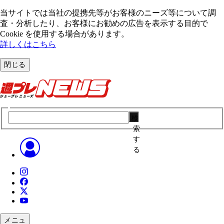
当サイトでは当社の提携先等がお客様のニーズ等について調
査・分析したり、お客様にお勧めの広告を表⽰する⽬的で
Cookie を使⽤する場合があります。
詳しくはこちら
閉じる
検
索
す
る
メニュ