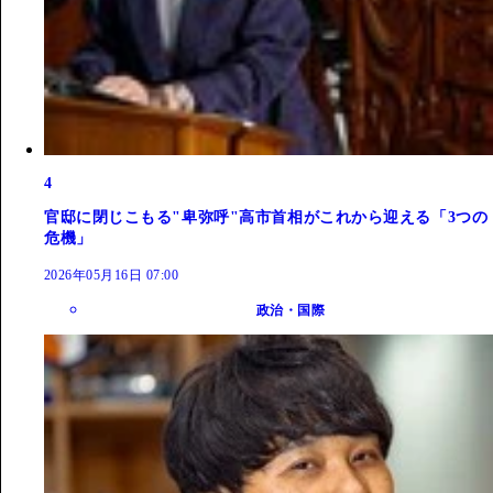
4
官邸に閉じこもる"卑弥呼"高市首相がこれから迎える「3つの
危機」
2026年05月16日 07:00
政治・国際