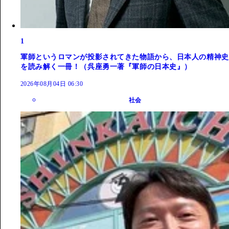
1
軍師というロマンが投影されてきた物語から、日本人の精神史
を読み解く一冊！（呉座勇一著『軍師の日本史』）
2026年08月04日 06:30
社会