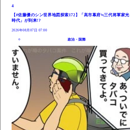
4
【#佐藤優のシン世界地図探索172】「高市幕府≒三代将軍家光
時代」が到来!?
2026年08月07日 07:00
政治・国際