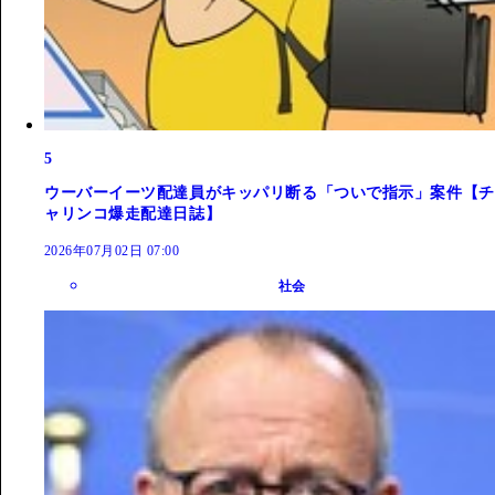
5
ウーバーイーツ配達員がキッパリ断る「ついで指示」案件【チ
ャリンコ爆走配達日誌】
2026年07月02日 07:00
社会