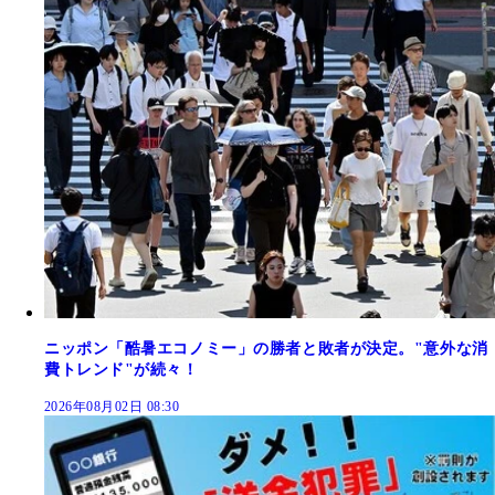
ニッポン「酷暑エコノミー」の勝者と敗者が決定。"意外な消
費トレンド"が続々！
2026年08月02日 08:30