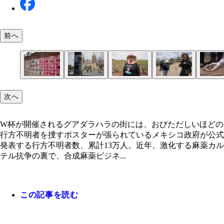
前へ
捜索に参加したメンバー。主に行方不明の子供を持
や家族で構成される。団体は創設から7年で2700体
を回収している
W杯が開催されるグアダラハラの街には、おびただ
グアダラハラの観光名所である大聖堂。果たして平
セシリア・フローレスさん。数多くの遺体遺棄地を
今回、団体との交渉の末、3日間の同行を許された
見つけた遺体のDNA鑑定によって個人の特定を図
数百発の弾痕が残る家屋。警察官の警告により作業
次へ
ほどの行方不明者を捜すポスターが張られている
事にＷ杯を終えることができるのだろうか
し、2022年BBCの「100人の女性」にも選ばれてい
には常に武装した軍や警察関係者がつく（写真後ろ
日はセシリアさんの息子の脊椎の一部が見つかった
断されたが、果たして遺体は埋まっていたのか
遺体を見つけ涙を流すセシリアさんと彼女を抱きか
軍と警察の武装車両が計8台同行。実際、団体は過
右は筆者
るメンバーたち。共に活動する仲間たちもまた家族
捜索時に麻薬カルテルからの襲撃を受けている
W杯が開催されるグアダラハラの街には、おびただしいほどの
行方不明者を捜すポスターが張られているメキシコ政府が公式
発表する行方不明者数、累計13万人。近年、激化する麻薬カル
テル抗争の裏で、合成麻薬ビジネ...
この記事を読む