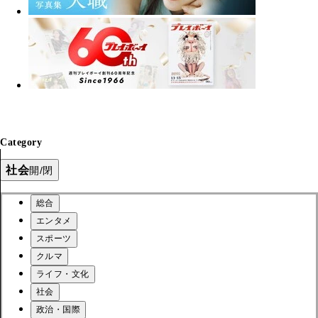
Category
社会
開/閉
総合
エンタメ
スポーツ
クルマ
ライフ・文化
社会
政治・国際