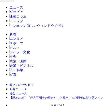
ニュース
グラビア
連載コラム
コミック
キン肉マン
新しいウィンドウで開く
新着
エンタメ
スポーツ
クルマ
ライフ・文化
社会
政治・国際
経済・ビジネス
IT・科学
写真
週プレNEWS TOP
新着ニュース
社会ニュース
【現地ルポ】「行方不明者の母たち」と見た、W杯開催に影を落とすメ
画像・写真