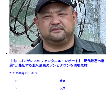
【丸山ゴンザレスのフェンタニル・レポート】"現代最悪の麻
薬"が蔓延する北米最悪のゾンビタウンを現地取材!!
2025年08月23日 07:30
社会
人気