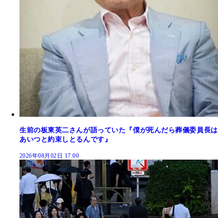
生前の板東英二さんが語っていた『僕が死んだら葬儀委員長は
あいつと約束しとるんです』
2026年08月02日 17:00