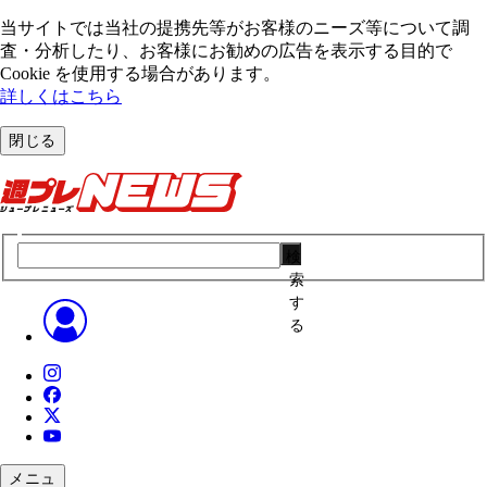
当サイトでは当社の提携先等がお客様のニーズ等について調
査・分析したり、お客様にお勧めの広告を表⽰する⽬的で
Cookie を使⽤する場合があります。
詳しくはこちら
閉じる
検
索
す
る
メニュ