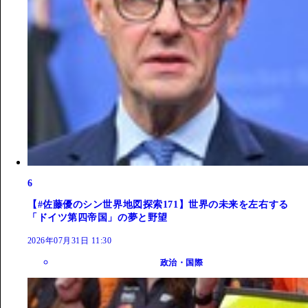
6
【#佐藤優のシン世界地図探索171】世界の未来を左右する
「ドイツ第四帝国」の夢と野望
2026年07月31日 11:30
政治・国際