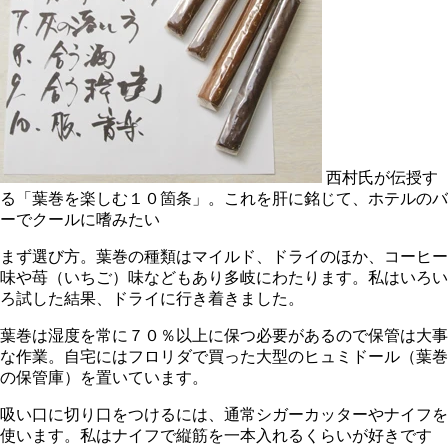
西村氏が伝授す
る「葉巻を楽しむ１０箇条」。これを肝に銘じて、ホテルのバ
ーでクールに嗜みたい
まず選び方。葉巻の種類はマイルド、ドライのほか、コーヒー
味や苺（いちご）味などもあり多岐にわたります。私はいろい
ろ試した結果、ドライに行き着きました。
葉巻は湿度を常に７０％以上に保つ必要があるので保管は大事
な作業。自宅にはフロリダで買った大型のヒュミドール（葉巻
の保管庫）を置いています。
吸い口に切り口をつけるには、通常シガーカッターやナイフを
使います。私はナイフで縦筋を一本入れるくらいが好きです