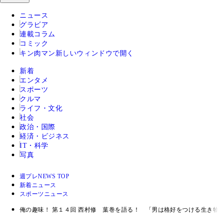
ニュース
グラビア
連載コラム
コミック
キン肉マン
新しいウィンドウで開く
新着
エンタメ
スポーツ
クルマ
ライフ・文化
社会
政治・国際
経済・ビジネス
IT・科学
写真
週プレNEWS TOP
新着ニュース
スポーツニュース
俺の趣味！ 第１４回 西村修 葉巻を語る！ 「男は格好をつける生き