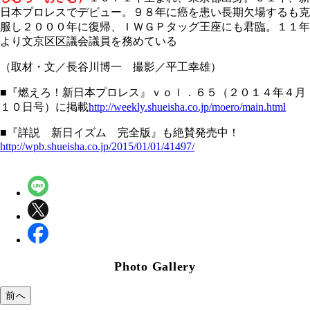
日本プロレスでデビュー。９８年に癌を患い長期欠場するも克
服し２０００年に復帰、ＩＷＧＰタッグ王座にも君臨。１１年
より文京区区議会議員を務めている
（取材・文／長谷川博一 撮影／平工幸雄）
■『燃えろ！新日本プロレス』ｖｏｌ．６５（２０１４年４月
１０日号）に掲載
http://weekly.shueisha.co.jp/moero/main.html
■『詳説 新日イズム 完全版』も絶賛発売中！
http://wpb.shueisha.co.jp/2015/01/01/41497/
Photo Gallery
前へ