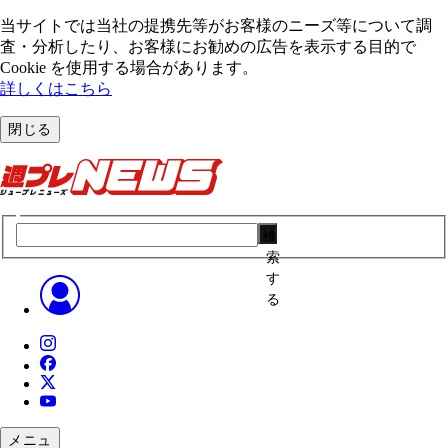
当サイトでは当社の提携先等がお客様のニーズ等について調
査・分析したり、お客様にお勧めの広告を表⽰する⽬的で
Cookie を使⽤する場合があります。
詳しくはこちら
閉じる
検
索
す
る
メニュ