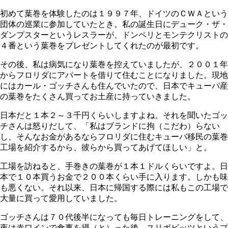
初めて葉巻を体験したのは１９９７年、ドイツのＣＷＡという
団体の巡業に参加していたとき。私の誕生日にデューク・ザ・
ダンプスターというレスラーが、ドンペリとモンテクリストの
４番という葉巻をプレゼントしてくれたのが最初です。
その後、私は病気になり葉巻を控えていましたが、２００１年
からフロリダにアパートを借りて住むことになりました。現地
にはカール・ゴッチさんも住んでいたので、日本でキューバ産
の葉巻をたくさん買ってお土産に持っていきました。
日本だと１本２～３千円くらいしますよね。それを聞いたゴッ
チさんは怒りだして、「私はブランドに拘（こだわ）らない
し、そんなお金があるならフロリダに住むキューバ移民の葉巻
工場を紹介するから、彼らから買ってあげてほしい」と。
工場を訪ねると、手巻きの葉巻が１本１ドルくらいですよ。日
本で１０本買うお金で２００本くらい手に入ります。しかも味
も悪くない。それ以来、日本に帰国する際には私もこの工場で
大量に買って愛用していました。
ゴッチさんは７０代後半になっても毎日トレーニングをして、
夜は赤ワインで食事を摂（と）った後、スリボビッツというプ