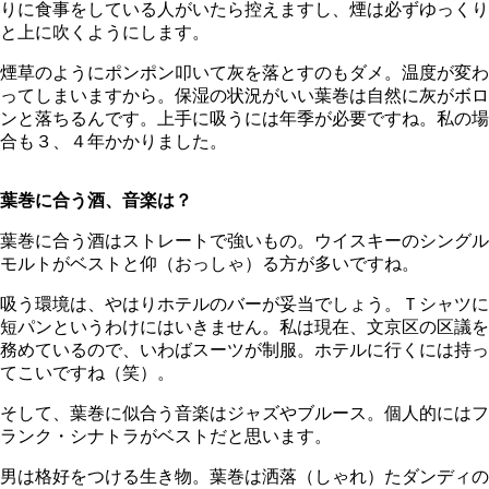
りに食事をしている人がいたら控えますし、煙は必ずゆっくり
と上に吹くようにします。
煙草のようにポンポン叩いて灰を落とすのもダメ。温度が変わ
ってしまいますから。保湿の状況がいい葉巻は自然に灰がボロ
ンと落ちるんです。上手に吸うには年季が必要ですね。私の場
合も３、４年かかりました。
葉巻に合う酒、音楽は？
葉巻に合う酒はストレートで強いもの。ウイスキーのシングル
モルトがベストと仰（おっしゃ）る方が多いですね。
吸う環境は、やはりホテルのバーが妥当でしょう。Ｔシャツに
短パンというわけにはいきません。私は現在、文京区の区議を
務めているので、いわばスーツが制服。ホテルに行くには持っ
てこいですね（笑）。
そして、葉巻に似合う音楽はジャズやブルース。個人的にはフ
ランク・シナトラがベストだと思います。
男は格好をつける生き物。葉巻は洒落（しゃれ）たダンディの