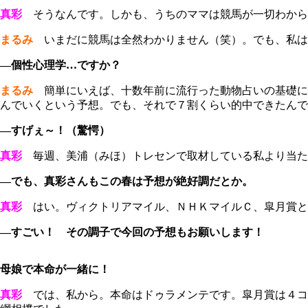
真彩
そうなんです。しかも、うちのママは競馬が一切わから
まるみ
いまだに競馬は全然わかりません（笑）。でも、私は
―個性心理学…ですか？
まるみ
簡単にいえば、十数年前に流行った動物占いの基礎に
んでいくという予想。でも、それで７割くらい的中できたんで
―すげぇ～！（驚愕）
真彩
毎週、美浦（みほ）トレセンで取材している私より当た
―でも、真彩さんもこの春は予想が絶好調だとか。
真彩
はい。ヴィクトリアマイル、ＮＨＫマイルＣ、皐月賞と
―すごい！ その調子で今回の予想もお願いします！
母娘で本命が一緒に！
真彩
では、私から。本命はドゥラメンテです。皐月賞は４コ