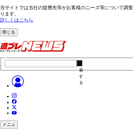
当サイトでは当社の提携先等がお客様のニーズ等について調査・
ります。
詳しくはこちら
閉じる
検
索
す
る
メニュ