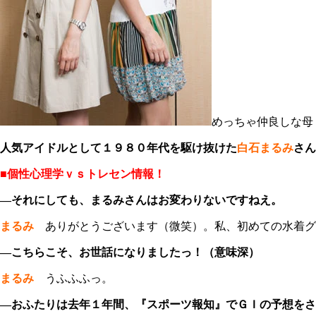
めっちゃ仲良しな母
人気アイドルとして１９８０年代を駆け抜けた
白石まるみ
さん
■個性心理学ｖｓトレセン情報！
―それにしても、まるみさんはお変わりないですねえ。
まるみ
ありがとうございます（微笑）。私、初めての水着グ
―こちらこそ、お世話になりましたっ！（意味深）
まるみ
うふふふっ。
―おふたりは去年１年間、『スポーツ報知』でＧＩの予想をさ