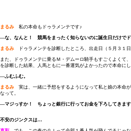
まるみ
私の本命もドゥラメンテです♪
―な、なんと！ 競馬をまったく知らないのに誕生日だけでド
まるみ
ドゥラメンテを診断したところ、出走日（５月３１日
また、ドゥラメンテに乗るＭ・デムーロ騎手もすごくよくて、
を診断した結果、人馬ともに一番運気がよかったので本命にし
―ふむふむ。
まるみ
実は、一緒に予想をするようになって私と娘の本命が
なって。
―マジっすか！ ちょっと銀行に行ってお金を下ろしてきます
不安のジンクスは…
真彩
でも、この春のＧＩって全部１番人気が飛んでるじゃな