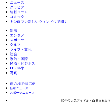
ニュース
グラビア
連載コラム
コミック
キン肉マン
新しいウィンドウで開く
新着
エンタメ
スポーツ
クルマ
ライフ・文化
社会
政治・国際
経済・ビジネス
IT・科学
写真
週プレNEWS TOP
新着ニュース
スポーツニュース
80年代人気アイドル・白石まるみ