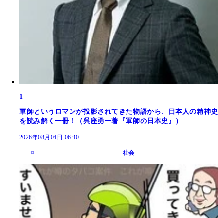
1
軍師というロマンが投影されてきた物語から、日本人の精神史
を読み解く一冊！（呉座勇一著『軍師の日本史』）
2026年08月04日 06:30
社会