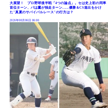
大展望！ プロ野球後半戦「4つの論点」。セは史上初の同率
首位ターン、パは鷹が独走ターン......優勝＆CS進出をかけ
た"真夏のサバイバルレース"の行方は？
2026年08月06日 06:00