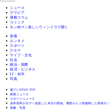
ニュース
グラビア
連載コラム
コミック
キン肉マン
新しいウィンドウで開く
新着
エンタメ
スポーツ
クルマ
ライフ・文化
社会
政治・国際
経済・ビジネス
IT・科学
写真
週プレNEWS TOP
新着ニュース
スポーツニュース
赤井英和がボディ改造した本当の理由。廃部から１部復帰した母校ボク
画像・写真