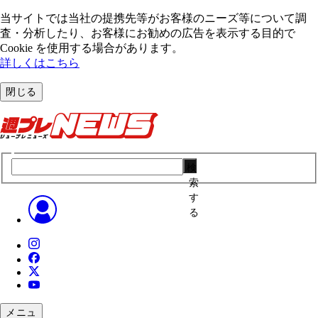
当サイトでは当社の提携先等がお客様のニーズ等について調
査・分析したり、お客様にお勧めの広告を表⽰する⽬的で
Cookie を使⽤する場合があります。
詳しくはこちら
閉じる
検
索
す
る
メニュ