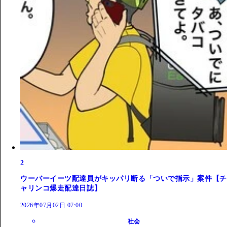
2
ウーバーイーツ配達員がキッパリ断る「ついで指示」案件【チ
ャリンコ爆走配達日誌】
2026年07月02日 07:00
社会