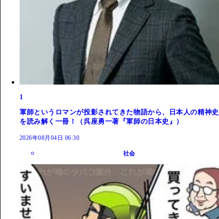
1
軍師というロマンが投影されてきた物語から、日本人の精神史
を読み解く一冊！（呉座勇一著『軍師の日本史』）
2026年08月04日 06:30
社会