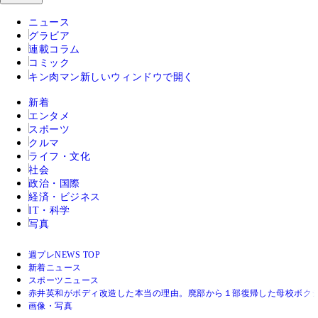
ニュース
グラビア
連載コラム
コミック
キン肉マン
新しいウィンドウで開く
新着
エンタメ
スポーツ
クルマ
ライフ・文化
社会
政治・国際
経済・ビジネス
IT・科学
写真
週プレNEWS TOP
新着ニュース
スポーツニュース
赤井英和がボディ改造した本当の理由。廃部から１部復帰した母校ボク
画像・写真