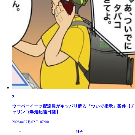
2
ウーバーイーツ配達員がキッパリ断る「ついで指示」案件【チ
ャリンコ爆走配達日誌】
2026年07月02日 07:00
社会