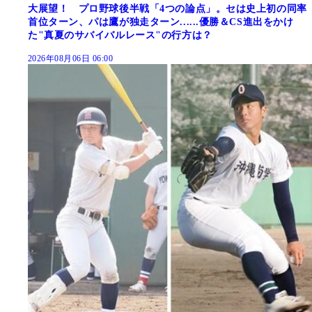
大展望！ プロ野球後半戦「4つの論点」。セは史上初の同率
首位ターン、パは鷹が独走ターン......優勝＆CS進出をかけ
た"真夏のサバイバルレース"の行方は？
2026年08月06日 06:00