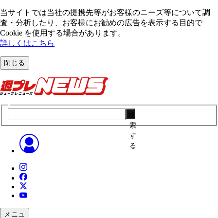
当サイトでは当社の提携先等がお客様のニーズ等について調
査・分析したり、お客様にお勧めの広告を表⽰する⽬的で
Cookie を使⽤する場合があります。
詳しくはこちら
閉じる
検
索
す
る
メニュ