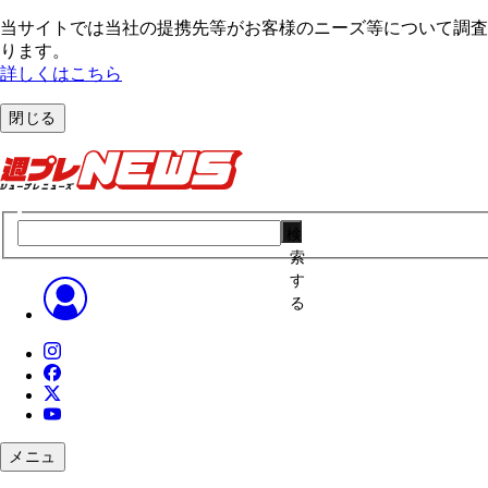
当サイトでは当社の提携先等がお客様のニーズ等について調査・
ります。
詳しくはこちら
閉じる
検
索
す
る
メニュ