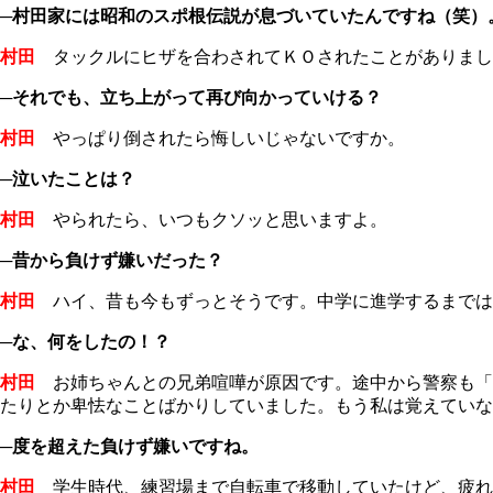
─村田家には昭和のスポ根伝説が息づいていたんですね（笑）
村田
タックルにヒザを合わされてＫＯされたことがありまし
─それでも、立ち上がって再び向かっていける？
村田
やっぱり倒されたら悔しいじゃないですか。
─泣いたことは？
村田
やられたら、いつもクソッと思いますよ。
─昔から負けず嫌いだった？
村田
ハイ、昔も今もずっとそうです。中学に進学するまでは
─な、何をしたの！？
村田
お姉ちゃんとの兄弟喧嘩が原因です。途中から警察も「
たりとか卑怯なことばかりしていました。もう私は覚えていな
─度を超えた負けず嫌いですね。
村田
学生時代、練習場まで自転車で移動していたけど、疲れ