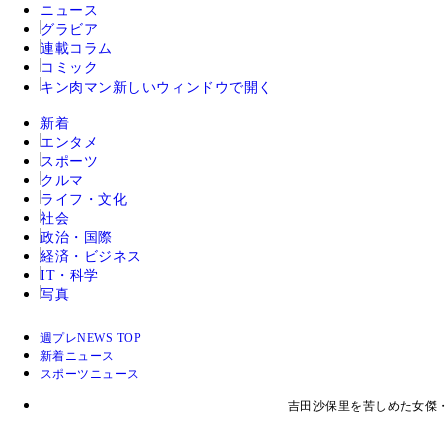
ニュース
グラビア
連載コラム
コミック
キン肉マン
新しいウィンドウで開く
新着
エンタメ
スポーツ
クルマ
ライフ・文化
社会
政治・国際
経済・ビジネス
IT・科学
写真
週プレNEWS TOP
新着ニュース
スポーツニュース
吉田沙保里を苦しめた女傑・