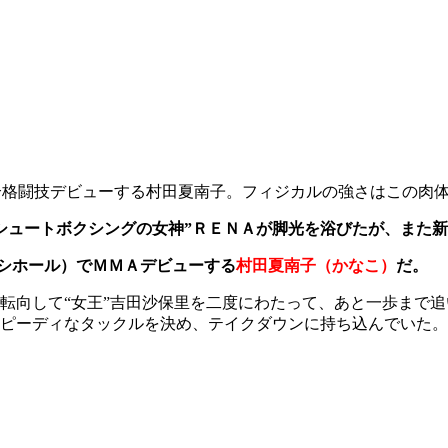
合格闘技デビューする村田夏南子。フィジカルの強さはこの肉
シュートボクシングの女神”ＲＥＮＡが脚光を浴びたが、また
本ガイシホール）でＭＭＡデビューす
る
村田夏南子（かなこ）
だ。
転向して“女王”吉田沙保里を二度にわたって、あと一歩まで
ピーディなタックルを決め、テイクダウンに持ち込んでいた。