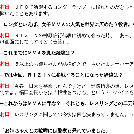
村田
ＵＦＣで活躍するロンダ・ラウジーに憧れたのがきっか
聞いたこともあります。
─ロンダといえば、女子ＭＭＡの人気を世界に広めた立役者。
村田
ＲＩＺＩＮの榊原信行代表に初めて会った時、「あっ、
け画面にしてますけど（苦笑）。
─これまでにＭＭＡを見た経験は？
村田
５歳上のお姉ちゃんが結構好きで、さいたまスーパーア
─では今回、ＲＩＺＩＮに参戦することになった経緯は？
村田
今春、日大を卒業したんですけど、進路指導の際、レス
ですよ。福田会長からは「根性をつけろ」というアドバイスを
─これからはＭＭＡに専念？ それとも、レスリングとの二刀
村田
レスリングに関しての今後は何も決まっていません。（
「お姉ちゃんとの喧嘩には警察も呆れていました」