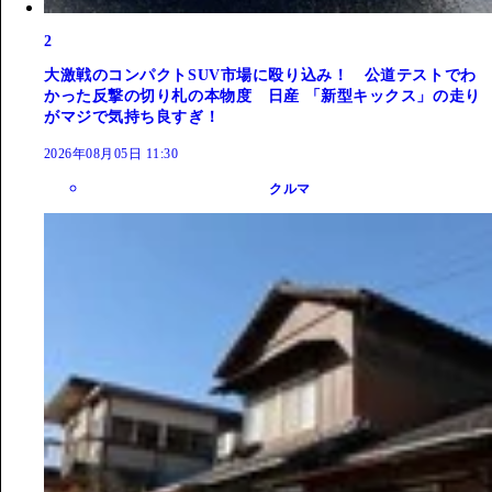
2
大激戦のコンパクトSUV市場に殴り込み！ 公道テストでわ
かった反撃の切り札の本物度 日産 「新型キックス」の走り
がマジで気持ち良すぎ！
2026年08月05日 11:30
クルマ