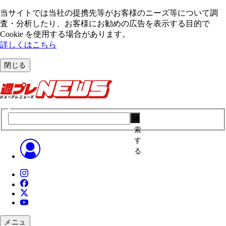
当サイトでは当社の提携先等がお客様のニーズ等について調
査・分析したり、お客様にお勧めの広告を表⽰する⽬的で
Cookie を使⽤する場合があります。
詳しくはこちら
閉じる
検
索
す
る
メニュ