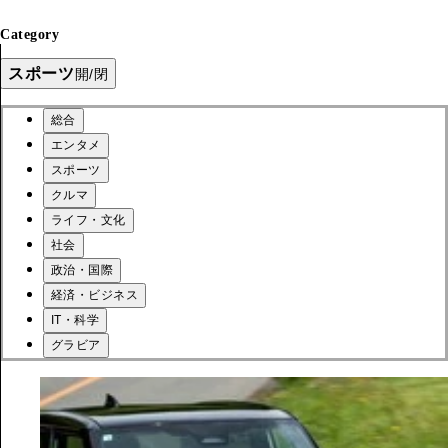
Category
スポーツ
開/閉
総合
エンタメ
スポーツ
クルマ
ライフ・文化
社会
政治・国際
経済・ビジネス
IT・科学
グラビア