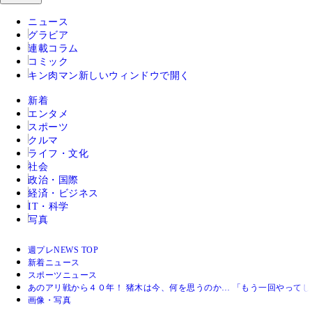
ニュース
グラビア
連載コラム
コミック
キン肉マン
新しいウィンドウで開く
新着
エンタメ
スポーツ
クルマ
ライフ・文化
社会
政治・国際
経済・ビジネス
IT・科学
写真
週プレNEWS TOP
新着ニュース
スポーツニュース
あのアリ戦から４０年！ 猪木は今、何を思うのか… 「もう一回やって
画像・写真