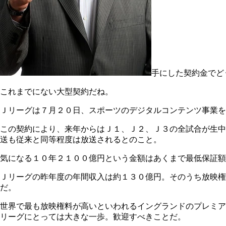
手にした契約金でど
これまでにない大型契約だね。
Ｊリーグは７月２０日、スポーツのデジタルコンテンツ事業を
この契約により、来年からはＪ１、Ｊ２、Ｊ３の全試合が生中
送も従来と同等程度は放送されるとのこと。
気になる１０年２１００億円という金額はあくまで最低保証額
Ｊリーグの昨年度の年間収入は約１３０億円。そのうち放映
だ。
世界で最も放映権料が高いといわれるイングランドのプレミア
リーグにとっては大きな一歩。歓迎すべきことだ。