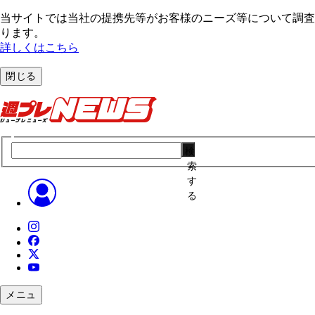
当サイトでは当社の提携先等がお客様のニーズ等について調査・
ります。
詳しくはこちら
閉じる
検
索
す
る
メニュ