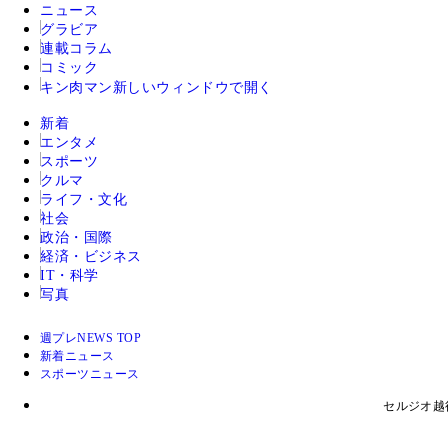
ニュース
グラビア
連載コラム
コミック
キン肉マン
新しいウィンドウで開く
新着
エンタメ
スポーツ
クルマ
ライフ・文化
社会
政治・国際
経済・ビジネス
IT・科学
写真
週プレNEWS TOP
新着ニュース
スポーツニュース
セルジオ越