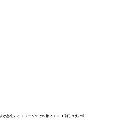
後が懸念するＪリーグの放映権２１００億円の使い道