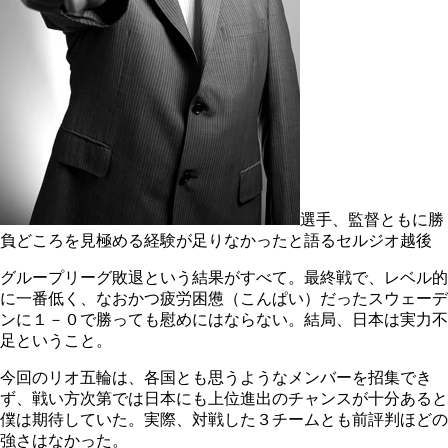
選手、監督ともに勝
負どころを見極める経験が足りなかったと語るセルジオ越後
グループリーグ敗退という結果がすべて。最終戦で、レベル的
に一番低く、なおかつ疲労困憊（こんぱい）だったスウェーデ
ンに１－０で勝っても慰めにはならない。結局、日本は実力不
足ということ。
今回のリオ五輪は、各国とも思うようなメンバーを招集でき
ず、戦い方次第では日本にも上位進出のチャンスが十分あると
僕は期待していた。実際、対戦した３チームとも前評判ほどの
強さはなかった。