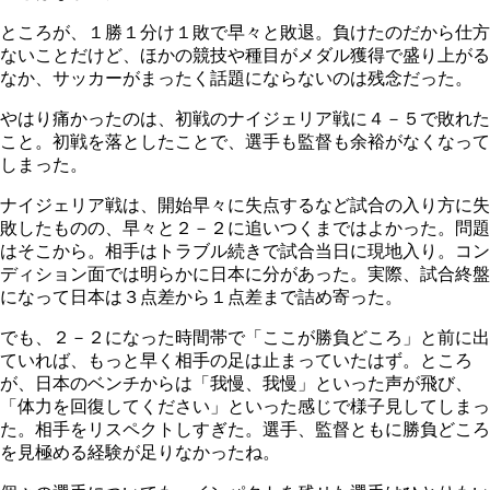
ところが、１勝１分け１敗で早々と敗退。負けたのだから仕方
ないことだけど、ほかの競技や種目がメダル獲得で盛り上がる
なか、サッカーがまったく話題にならないのは残念だった。
やはり痛かったのは、初戦のナイジェリア戦に４－５で敗れた
こと。初戦を落としたことで、選手も監督も余裕がなくなって
しまった。
ナイジェリア戦は、開始早々に失点するなど試合の入り方に失
敗したものの、早々と２－２に追いつくまではよかった。問題
はそこから。相手はトラブル続きで試合当日に現地入り。コン
ディション面では明らかに日本に分があった。実際、試合終盤
になって日本は３点差から１点差まで詰め寄った。
でも、２－２になった時間帯で「ここが勝負どころ」と前に出
ていれば、もっと早く相手の足は止まっていたはず。ところ
が、日本のベンチからは「我慢、我慢」といった声が飛び、
「体力を回復してください」といった感じで様子見してしまっ
た。相手をリスペクトしすぎた。選手、監督ともに勝負どころ
を見極める経験が足りなかったね。