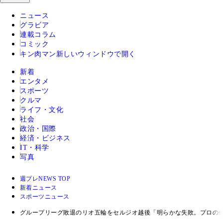
ニュース
グラビア
連載コラム
コミック
キン肉マン
新しいウィンドウで開く
新着
エンタメ
スポーツ
クルマ
ライフ・文化
社会
政治・国際
経済・ビジネス
IT・科学
写真
週プレNEWS TOP
新着ニュース
スポーツニュース
グループリーグ敗退のリオ五輪をセルジオ越後「明らかな失敗。プロの