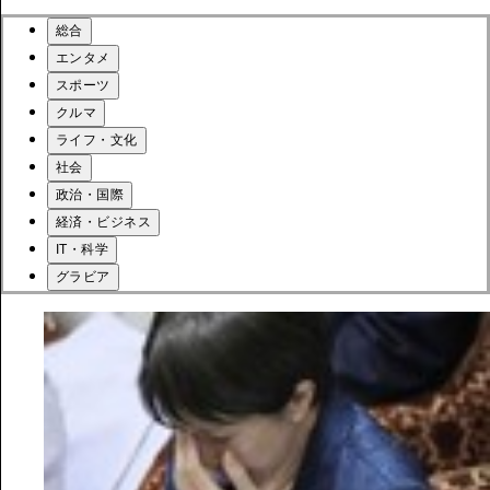
総合
エンタメ
スポーツ
クルマ
ライフ・文化
社会
政治・国際
経済・ビジネス
IT・科学
グラビア