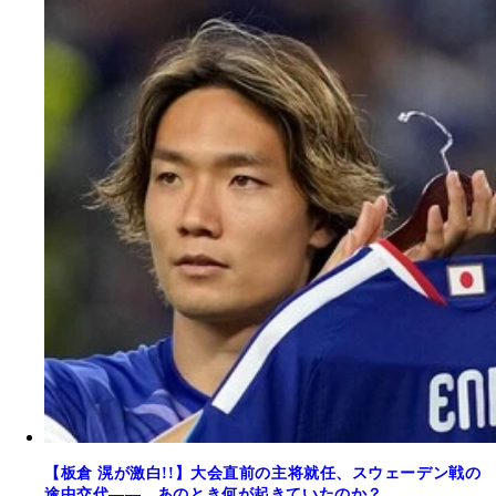
【板倉 滉が激白!!】大会直前の主将就任、スウェーデン戦の
途中交代――。あのとき何が起きていたのか？