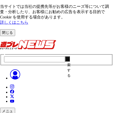
当サイトでは当社の提携先等がお客様のニーズ等について調
査・分析したり、お客様にお勧めの広告を表⽰する⽬的で
Cookie を使⽤する場合があります。
詳しくはこちら
閉じる
検
索
す
る
メニュ