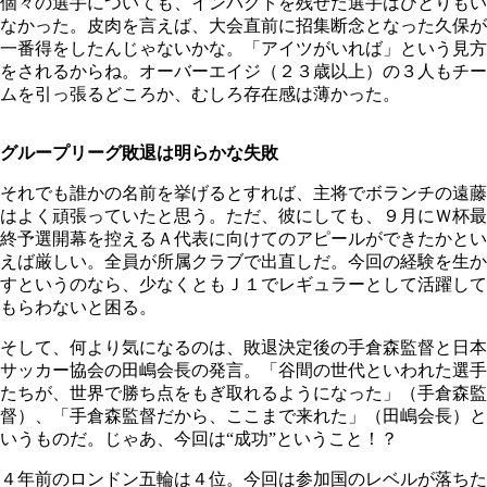
個々の選手についても、インパクトを残せた選手はひとりもい
なかった。皮肉を言えば、大会直前に招集断念となった久保が
一番得をしたんじゃないかな。「アイツがいれば」という見方
をされるからね。オーバーエイジ（２３歳以上）の３人もチー
ムを引っ張るどころか、むしろ存在感は薄かった。
グループリーグ敗退は明らかな失敗
それでも誰かの名前を挙げるとすれば、主将でボランチの遠藤
はよく頑張っていたと思う。ただ、彼にしても、９月にＷ杯最
終予選開幕を控えるＡ代表に向けてのアピールができたかとい
えば厳しい。全員が所属クラブで出直しだ。今回の経験を生か
すというのなら、少なくともＪ１でレギュラーとして活躍して
もらわないと困る。
そして、何より気になるのは、敗退決定後の手倉森監督と日本
サッカー協会の田嶋会長の発言。「谷間の世代といわれた選手
たちが、世界で勝ち点をもぎ取れるようになった」（手倉森監
督）、「手倉森監督だから、ここまで来れた」（田嶋会長）と
いうものだ。じゃあ、今回は“成功”ということ！？
４年前のロンドン五輪は４位。今回は参加国のレベルが落ちた