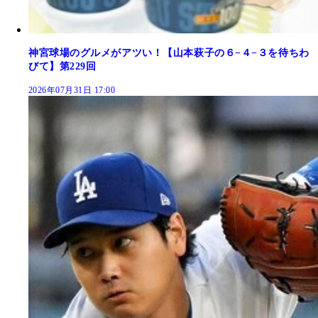
神宮球場のグルメがアツい！【山本萩子の６−４−３を待ちわ
びて】第229回
2026年07月31日 17:00