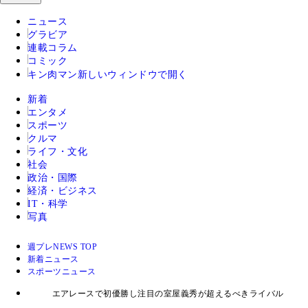
ニュース
グラビア
連載コラム
コミック
キン肉マン
新しいウィンドウで開く
新着
エンタメ
スポーツ
クルマ
ライフ・文化
社会
政治・国際
経済・ビジネス
IT・科学
写真
週プレNEWS TOP
新着ニュース
スポーツニュース
エアレースで初優勝し注目の室屋義秀が超えるべきライバル