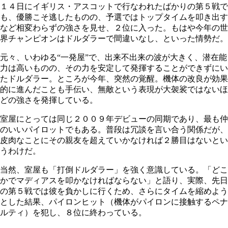
１４日にイギリス・アスコットで行なわれたばかりの第５戦で
も、優勝こそ逃したものの、予選ではトップタイムを叩き出す
など相変わらずの強さを見せ、２位に入った。もはや今年の世
界チャンピオンはドルダラーで間違いなし、といった情勢だ。
元々、いわゆる“一発屋”で、出来不出来の波が大きく、潜在能
力は高いものの、その力を安定して発揮することができずにい
たドルダラー。ところが今年、突然の覚醒。機体の改良が効果
的に進んだことも手伝い、無敵という表現が大袈裟ではないほ
どの強さを発揮している。
室屋にとっては同じ２００９年デビューの同期であり、最も仲
のいいパイロットでもある。普段は冗談を言い合う関係だが、
皮肉なことにその親友を超えていかなければ２勝目はないとい
うわけだ。
当然、室屋も「打倒ドルダラー」を強く意識している。「どこ
かでマディアスを叩かなければならない」と語り、実際、先日
の第５戦では彼を負かしに行くため、さらにタイムを縮めよう
とした結果、パイロンヒット（機体がパイロンに接触するペナ
ルティ）を犯し、８位に終わっている。