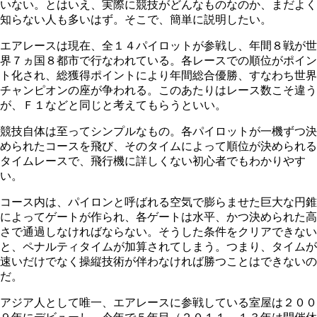
いない。とはいえ、実際に競技がどんなものなのか、まだよく
知らない人も多いはず。そこで、簡単に説明したい。
エアレースは現在、全１４パイロットが参戦し、年間８戦が世
界７ヵ国８都市で行なわれている。各レースでの順位がポイン
ト化され、総獲得ポイントにより年間総合優勝、すなわち世界
チャンピオンの座が争われる。このあたりはレース数こそ違う
が、Ｆ１などと同じと考えてもらうといい。
競技自体は至ってシンプルなもの。各パイロットが一機ずつ決
められたコースを飛び、そのタイムによって順位が決められる
タイムレースで、飛行機に詳しくない初心者でもわかりやす
い。
コース内は、パイロンと呼ばれる空気で膨らませた巨大な円錐
によってゲートが作られ、各ゲートは水平、かつ決められた高
さで通過しなければならない。そうした条件をクリアできない
と、ペナルティタイムが加算されてしまう。つまり、タイムが
速いだけでなく操縦技術が伴わなければ勝つことはできないの
だ。
アジア人として唯一、エアレースに参戦している室屋は２００