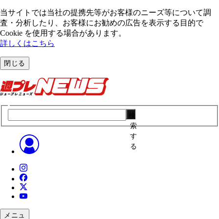
当サイトでは当社の提携先等がお客様のニーズ等について調
査・分析したり、お客様にお勧めの広告を表⽰する⽬的で
Cookie を使⽤する場合があります。
詳しくはこちら
閉じる
検
索
す
る
メニュ