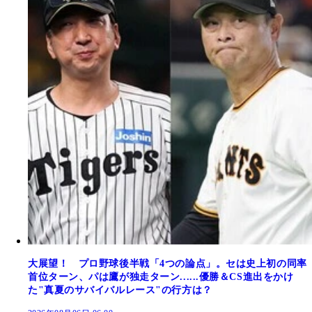
大展望！ プロ野球後半戦「4つの論点」。セは史上初の同率
首位ターン、パは鷹が独走ターン......優勝＆CS進出をかけ
た"真夏のサバイバルレース"の行方は？