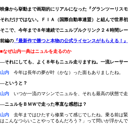
映像から挙動まで画期的にリアルになった『グランツーリスモ
それだけではない。ＦＩＡ（国際自動車連盟）と組んで世界初
そこで、今年まで８年連続でニュルブルクリンク２４時間レー
前編の
『最新作で勝つと本物の公式ライセンスがもらえる！』
■なぜ山内一典はニュルを走るのか
―それにしても、よく８年もニュル走りますね。一流レーサー
山内
今年は長年の夢が叶（かな）った面もありましたね。
―というと？
山内
いつか一流のマシンでニュルを、それも最高の状態で走
―ニュルをＢＭＷで走った率直な感想は？
山内
去年まではひたすら修業って感じでしたね。乗る前は緊
はこんなつらいことやってるんだろう？」って問いが浮かんで