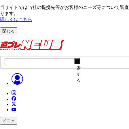
当サイトでは当社の提携先等がお客様のニーズ等について調査・
ります。
詳しくはこちら
閉じる
検
索
す
る
メニュ