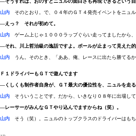
―そうすれば、おのずとニュルの面白さも再現できるという自
山内
そのとおり。で、０４年のＧＴ４発売イベントをニュル
―えっ？ それが初めて。
山内
ゲーム上じゃ１０００ラップぐらい走ってましたから、
―それ、川上哲治級の逸話ですよ。ボールが止まって見えた的
山内
うん。そのとき、「ああ、俺、レースに出たら勝てるか
Ｆ１ドライバーもＧＴで遊んでます
―くしくも制作者自身が、ＧＴ最大の優位性を、ニュルを走る
山内
そういうことです。だから、いきなり０８年に出場して
―レーサーがみんなＧＴやり込んでますからね（笑）。
山内
そう（笑）。ニュルのトップクラスのドライバーはもち