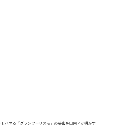
ーもハマる『グランツーリスモ』の秘密を山内Ｐが明かす