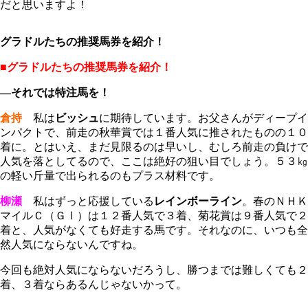
だと思いますよ！
グラドルたちの推奨馬券を紹介！
■グラドルたちの推奨馬券を紹介！
―それでは特注馬を！
倉持
私は
ビッシュ
に期待しています。お父さんがディープイ
ンパクトで、前走の秋華賞では１番人気に推されたものの１０
着に。とはいえ、まだ見限るのは早いし、むしろ前走の負けで
人気を落としてるので、ここは絶好の狙い目でしょう。５３㎏
の軽い斤量で出られるのもプラス材料です。
柳瀬
私はずっと応援している
レインボーライン
。春のＮＨＫ
マイルＣ（ＧⅠ）は１２番人気で３着、菊花賞は９番人気で２
着と、人気がなくても好走する馬です。それなのに、いつも全
然人気にならないんですね。
今回も絶対人気にならないだろうし、勝つまでは難しくても２
着、３着ならあるんじゃないかって。