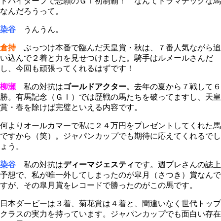
ドバイターフで悲願のＧⅠ初制覇！ なんてドラマチックな馬
なんだろうって。
染谷
うんうん。
倉持
ぶっつけ本番で臨んだ天皇賞・秋は、７番人気ながら追
い込んで２着と力を見せつけました。騎手はルメールさんだ
し、今回も頑張ってくれるはずです！
柳瀬
私の対抗は
ゴールドアクター
。去年の夏から７戦して６
勝。有馬記念（ＧⅠ）では歴戦の馬たちを破ってますし、天皇
賞・春を除けば完璧といえる内容です。
何よりオールカマーで私に２４万円をプレゼントしてくれた馬
ですから（笑）。ジャパンカップでも期待に応えてくれるでし
ょう。
染谷
私の対抗は
ディーマジェスティ
です。週プレさんの誌上
予想で、私が唯一外してしまったのが皐月（さつき）賞なんで
すが、その皐月賞をレコードで勝ったのがこの馬です。
日本ダービーは３着、菊花賞は４着と、間違いなく世代トップ
クラスの実力を持っています。ジャパンカップでも面白い存在