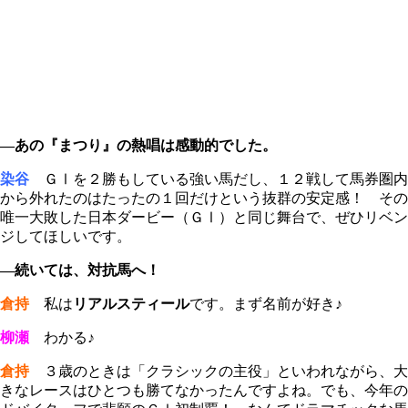
―あの『まつり』の熱唱は感動的でした。
染谷
ＧⅠを２勝もしている強い馬だし、１２戦して馬券圏内
から外れたのはたったの１回だけという抜群の安定感！ その
唯一大敗した日本ダービー（ＧⅠ）と同じ舞台で、ぜひリベン
ジしてほしいです。
―続いては、対抗馬へ！
倉持
私は
リアルスティール
です。まず名前が好き♪
柳瀬
わかる♪
倉持
３歳のときは「クラシックの主役」といわれながら、大
きなレースはひとつも勝てなかったんですよね。でも、今年の