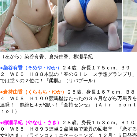
（左から）染谷有香、倉持由香、柳瀬早紀
●染谷有香（そめや・ゆか）
２４歳。身長１７５ｃｍ。Ｂ９
２ Ｗ６０ Ｈ８８本誌の「春のＧⅠレース予想グランプリ」
では堂々の２位に！『柔肌』（リバプール）
●倉持由香（くらもち・ゆか）
２５歳。身長１６７ｃｍ。Ｂ８
４ Ｗ５８ Ｈ１００競馬歴はたったの３ヵ月ながら万馬券を
連発！ 超絶ヒキが強い！『倉持センセ』（Ａｉｒ ｃｏｎｔ
ｒｏｌ）
●柳瀬早紀（やなせ・さき）
２８歳。身長１５３ｃｍ。Ｂ１０
０ Ｗ６５ Ｈ８９３連単２点勝負で驚異の回収率！『恋する
女神さま』（ラインコミュニケーションズ、１２月１５日発売