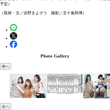
予定）
（取材・文／浜野きよぞう 撮影／五十嵐和博）
Photo Gallery
前へ
次へ