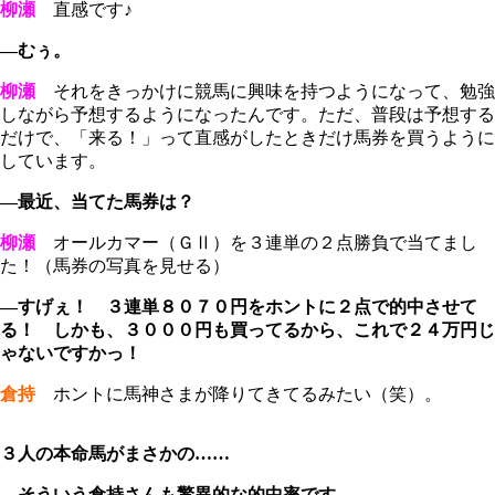
柳瀬
直感です♪
―むぅ。
柳瀬
それをきっかけに競馬に興味を持つようになって、勉強
しながら予想するようになったんです。ただ、普段は予想する
だけで、「来る！」って直感がしたときだけ馬券を買うように
しています。
―最近、当てた馬券は？
柳瀬
オールカマー（ＧⅡ）を３連単の２点勝負で当てまし
た！（馬券の写真を見せる）
―すげぇ！ ３連単８０７０円をホントに２点で的中させて
る！ しかも、３０００円も買ってるから、これで２４万円じ
ゃないですかっ！
倉持
ホントに馬神さまが降りてきてるみたい（笑）。
３人の本命馬がまさかの……
―そういう倉持さんも驚異的な的中率です。