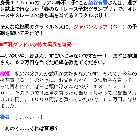
身長１７５ｃｍの“リアル峰不二子”こと
染谷有香
さんは、週プ
レ誌上で行なった「春のＧⅠレース予想グランプリ」で、４レ
ース中３レースの勝ち馬を当てるミラクルぶり！
そんな絶好調のグラドル３人に、
ジャパンカップ
（ＧⅠ）
の予
想を聞いてみたぞ！
■巨乳グラドルが特大馬券を連発！
―いやいや、皆さん、すごいじゃないですかー！ まずは柳瀬
さん、６０万円を当てた経緯を教えてください。
柳瀬
私のお父さんが競馬が大好きなんです。それで、今年の
桜花賞（ＧⅠ）のときに、お父さんから「３つ数字を言って」
って言われて、ぱっと頭に浮かんだのが「１３、１２、１
０」。その３つで３連単を買ったら当たっちゃって（配当２万
３３０円）。３０００円ほど買っていたので、６０万円になり
ました。
染谷
すご～いっ！
―あのぅ……それは直感？