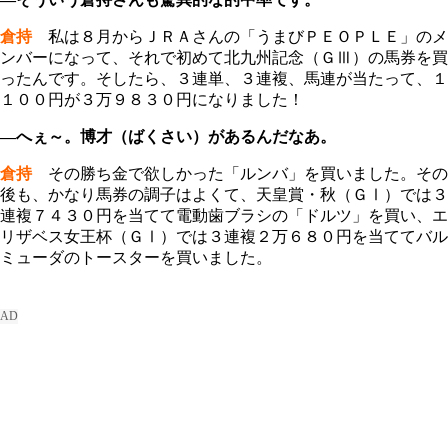
倉持
私は８月からＪＲＡさんの「うまびＰＥＯＰＬＥ」のメ
ンバーになって、それで初めて北九州記念（ＧⅢ）の馬券を買
ったんです。そしたら、３連単、３連複、馬連が当たって、１
１００円が３万９８３０円になりました！
―へぇ～。博才（ばくさい）があるんだなあ。
倉持
その勝ち金で欲しかった「ルンバ」を買いました。その
後も、かなり馬券の調子はよくて、天皇賞・秋（ＧⅠ）では３
連複７４３０円を当てて電動歯ブラシの「ドルツ」を買い、エ
リザベス女王杯（ＧⅠ）では３連複２万６８０円を当ててバル
ミューダのトースターを買いました。