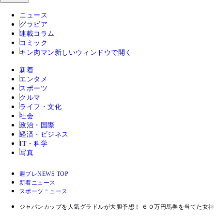
ニュース
グラビア
連載コラム
コミック
キン肉マン
新しいウィンドウで開く
新着
エンタメ
スポーツ
クルマ
ライフ・文化
社会
政治・国際
経済・ビジネス
IT・科学
写真
週プレNEWS TOP
新着ニュース
スポーツニュース
ジャパンカップを人気グラドルが大胆予想！ ６０万円馬券を当てた女神