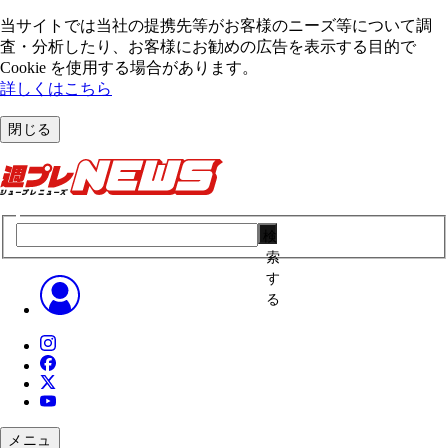
当サイトでは当社の提携先等がお客様のニーズ等について調
査・分析したり、お客様にお勧めの広告を表⽰する⽬的で
Cookie を使⽤する場合があります。
詳しくはこちら
閉じる
検
索
す
る
メニュ