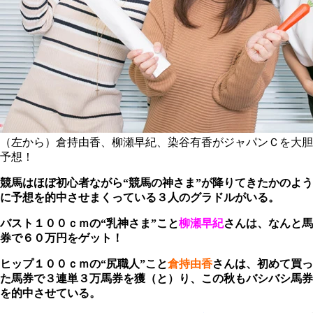
（左から）倉持由香、柳瀬早紀、染谷有香がジャパンＣを大胆
予想！
競馬はほぼ初心者ながら“競馬の神さま”が降りてきたかのよう
に予想を的中させまくっている３人のグラドルがいる。
バスト１００ｃｍの“乳神さま”こと
柳瀬早紀
さんは、なんと馬
券で６０万円をゲット！
ヒップ１００ｃｍの“尻職人”こと
倉持由香
さんは、初めて買っ
た馬券で３連単３万馬券を獲（と）り、この秋もバシバシ馬券
を的中させている。