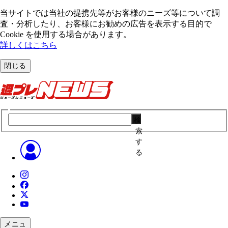
当サイトでは当社の提携先等がお客様のニーズ等について調
査・分析したり、お客様にお勧めの広告を表⽰する⽬的で
Cookie を使⽤する場合があります。
詳しくはこちら
閉じる
検
索
す
る
メニュ