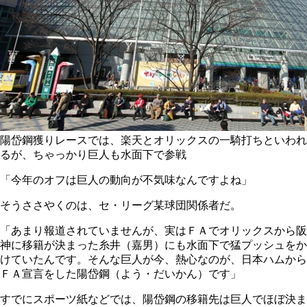
陽岱鋼獲りレースでは、楽天とオリックスの一騎打ちといわれ
るが、ちゃっかり巨人も水面下で参戦
「今年のオフは巨人の動向が不気味なんですよね」
そうささやくのは、セ・リーグ某球団関係者だ。
「あまり報道されていませんが、実はＦＡでオリックスから阪
神に移籍が決まった糸井（嘉男）にも水面下で猛プッシュをか
けていたんです。そんな巨人が今、熱心なのが、日本ハムから
ＦＡ宣言をした陽岱鋼（よう・だいかん）です」
すでにスポーツ紙などでは、陽岱鋼の移籍先は巨人でほぼ決ま