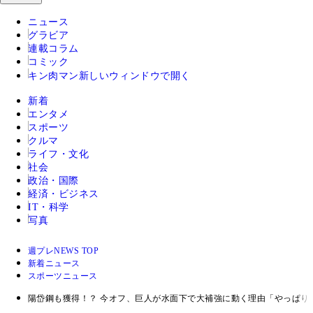
ニュース
グラビア
連載コラム
コミック
キン肉マン
新しいウィンドウで開く
新着
エンタメ
スポーツ
クルマ
ライフ・文化
社会
政治・国際
経済・ビジネス
IT・科学
写真
週プレNEWS TOP
新着ニュース
スポーツニュース
陽岱鋼も獲得！？ 今オフ、巨人が水面下で大補強に動く理由「やっぱり