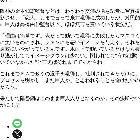
阪神の金本知憲監督などは、わざわざ交渉の場を記者に写真撮
影させ、「恋人」とまで言って糸井獲得に成功したが、対照的
に巨人は高橋由伸監督以下、ほぼ無言を貫いている状況だ。
「理由は簡単です。表だって動いて獲得に失敗したらマスコミ
に笑いものにされ、ファンにも悪いイメージを与える。それを
過敏にいやがっているんです。水面下で動いているだけなら獲
り逃がしてもイメージダウンは少ない。問われても“うちは動
いていなかった”と言えばそれまでですからね」
これまでＦＡで多くの選手を獲得し、批判されてきただけに、
プロセスを明かし「また巨人か」と思われることを避けたいの
だろう。
果たして陽岱鋼はこのまま巨人入りとなるのか。その決断やい
かに！？