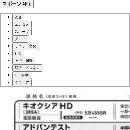
スポーツ
開/閉
総合
エンタメ
スポーツ
クルマ
ライフ・文化
社会
政治・国際
経済・ビジネス
IT・科学
グラビア