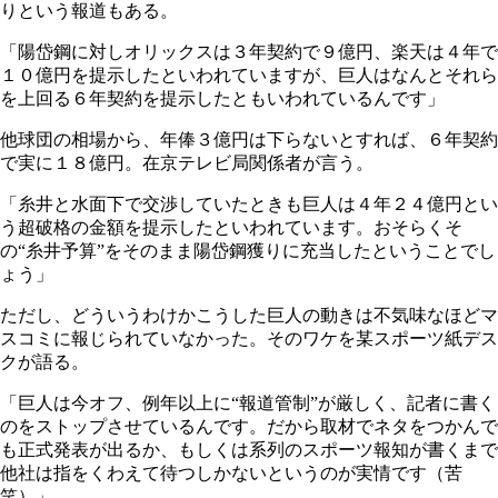
りという報道もある。
「陽岱鋼に対しオリックスは３年契約で９億円、楽天は４年で
１０億円を提示したといわれていますが、巨人はなんとそれら
を上回る６年契約を提示したともいわれているんです」
他球団の相場から、年俸３億円は下らないとすれば、６年契約
で実に１８億円。在京テレビ局関係者が言う。
「糸井と水面下で交渉していたときも巨人は４年２４億円とい
う超破格の金額を提示したといわれています。おそらくそ
の“糸井予算”をそのまま陽岱鋼獲りに充当したということでし
ょう」
ただし、どういうわけかこうした巨人の動きは不気味なほどマ
スコミに報じられていなかった。そのワケを某スポーツ紙デス
クが語る。
「巨人は今オフ、例年以上に“報道管制”が厳しく、記者に書く
のをストップさせているんです。だから取材でネタをつかんで
も正式発表が出るか、もしくは系列のスポーツ報知が書くまで
他社は指をくわえて待つしかないというのが実情です（苦
笑）」