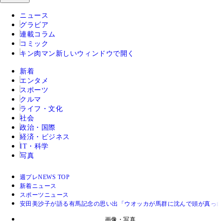
ニュース
グラビア
連載コラム
コミック
キン肉マン
新しいウィンドウで開く
新着
エンタメ
スポーツ
クルマ
ライフ・文化
社会
政治・国際
経済・ビジネス
IT・科学
写真
週プレNEWS TOP
新着ニュース
スポーツニュース
安田美沙子が語る有馬記念の思い出「ウオッカが馬群に沈んで頭が真っ
画像・写真