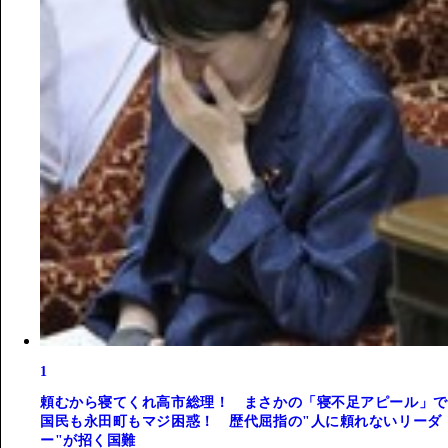
1
頼むから寝てくれ高市総理！ まさかの「寝不足アピール」で
国民も永田町もマジ困惑！ 歴代屈指の"人に頼れないリーダ
ー"が招く国難