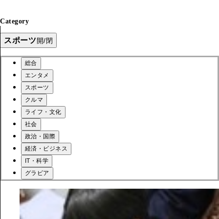
Category
スポーツ
開/閉
総合
エンタメ
スポーツ
クルマ
ライフ・文化
社会
政治・国際
経済・ビジネス
IT・科学
グラビア