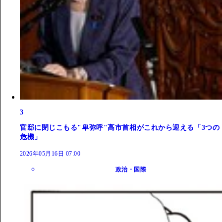
3
官邸に閉じこもる"卑弥呼"高市首相がこれから迎える「3つの
危機」
2026年05月16日 07:00
政治・国際