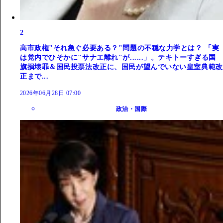
2
高市政権"それ急ぐ必要ある？"問題の不穏な力学とは？ 「実
は党内でひそかに"サナエ離れ"が......」。テキトーすぎる国
旗損壊罪＆国民投票法改正に、国民が望んでいない皇室典範改
正まで...
2026年06月28日 07:00
政治・国際