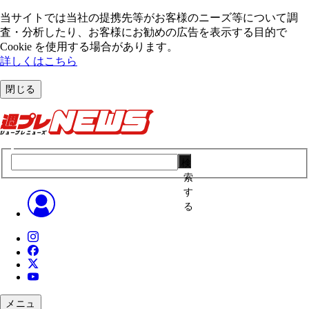
当サイトでは当社の提携先等がお客様のニーズ等について調
査・分析したり、お客様にお勧めの広告を表⽰する⽬的で
Cookie を使⽤する場合があります。
詳しくはこちら
閉じる
検
索
す
る
メニュ