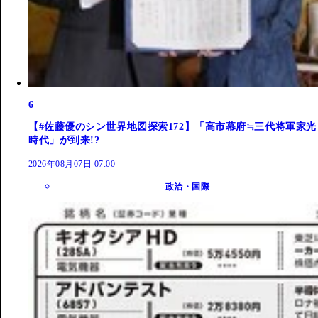
6
【#佐藤優のシン世界地図探索172】「高市幕府≒三代将軍家光
時代」が到来!?
2026年08月07日 07:00
政治・国際