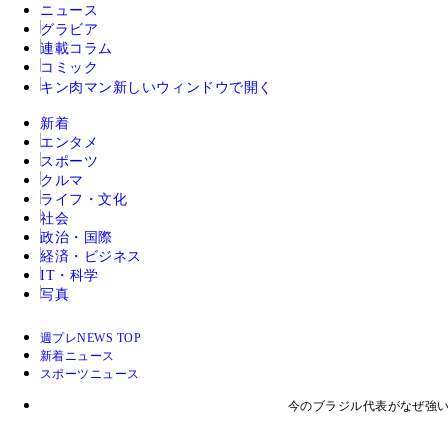
ニュース
グラビア
連載コラム
コミック
キン肉マン
新しいウィンドウで開く
新着
エンタメ
スポーツ
クルマ
ライフ・文化
社会
政治・国際
経済・ビジネス
IT・科学
写真
週プレNEWS TOP
新着ニュース
スポーツニュース
今のブラジル代表がなぜ強い