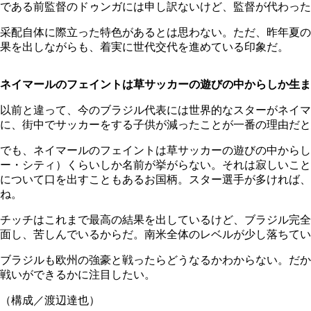
である前監督のドゥンガには申し訳ないけど、監督が代わった
采配自体に際立った特色があるとは思わない。ただ、昨年夏の
果を出しながらも、着実に世代交代を進めている印象だ。
ネイマールのフェイントは草サッカーの遊びの中からしか生ま
以前と違って、今のブラジル代表には世界的なスターがネイマ
に、街中でサッカーをする子供が減ったことが一番の理由だと
でも、ネイマールのフェイントは草サッカーの遊びの中からし
ー・シティ）くらいしか名前が挙がらない。それは寂しいこと
について口を出すこともあるお国柄。スター選手が多ければ
ね。
チッチはこれまで最高の結果を出しているけど、ブラジル完全
面し、苦しんでいるからだ。南米全体のレベルが少し落ちてい
ブラジルも欧州の強豪と戦ったらどうなるかわからない。だか
戦いができるかに注目したい。
（構成／渡辺達也）