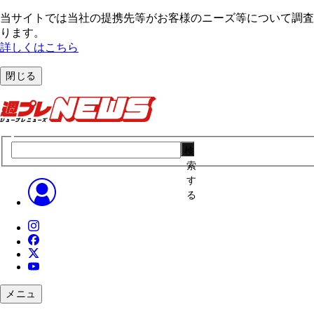
当サイトでは当社の提携先等がお客様のニーズ等について調査・
ります。
詳しくはこちら
閉じる
検
索
す
る
メニュ