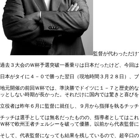
監督が代わっただけ
過去３大会のＷ杯予選突破一番乗りは日本だったけど、今回は
日本がタイに４－０で勝った翌日（現地時間３月２８日）、ブ
地元開催の前回Ｗ杯では、準決勝でドイツに１－７と歴史的な
ッとしない時期が長かった。それだけに国内では驚きと喜びを
立役者は昨年６月に監督に就任し、９月から指揮を執るチッチ
チッチは選手としては無名だったものの、指導者としてはこれ
Ｗ杯で欧州王者チェルシーを破って優勝。以前から代表監督に
そして、代表監督になっても結果を残しているので、超辛口の