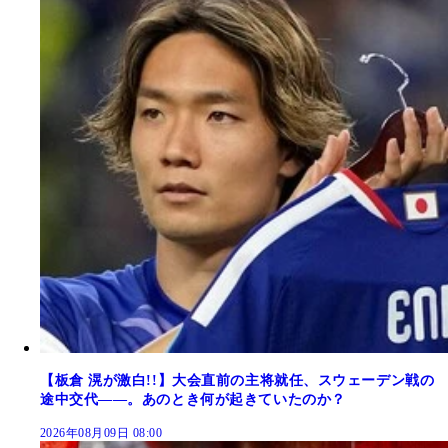
【板倉 滉が激白!!】大会直前の主将就任、スウェーデン戦の
途中交代――。あのとき何が起きていたのか？
2026年08月09日 08:00