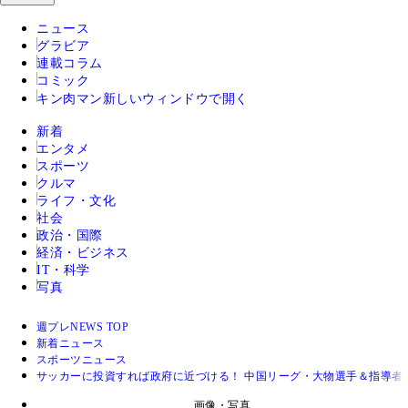
ニュース
グラビア
連載コラム
コミック
キン肉マン
新しいウィンドウで開く
新着
エンタメ
スポーツ
クルマ
ライフ・文化
社会
政治・国際
経済・ビジネス
IT・科学
写真
週プレNEWS TOP
新着ニュース
スポーツニュース
サッカーに投資すれば政府に近づける！ 中国リーグ・大物選手＆指導者
画像・写真