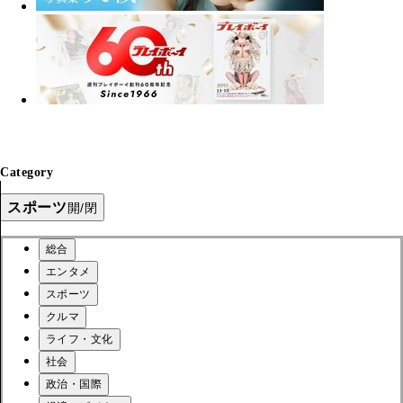
Category
スポーツ
開/閉
総合
エンタメ
スポーツ
クルマ
ライフ・文化
社会
政治・国際