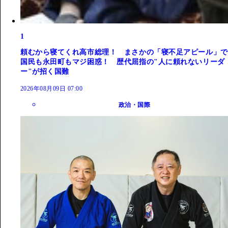
1
頼むから寝てくれ高市総理！ まさかの「寝不足アピール」で
国民も永田町もマジ困惑！ 歴代屈指の"人に頼れないリーダ
ー"が招く国難
2026年08月09日 07:00
政治・国際