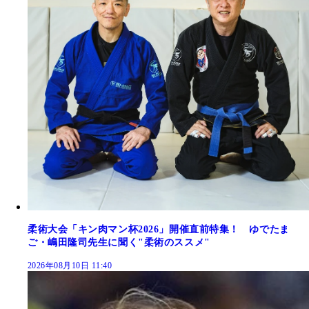
柔術大会「キン肉マン杯2026」開催直前特集！ ゆでたま
ご・嶋田隆司先生に聞く"柔術のススメ"
2026年08月10日 11:40