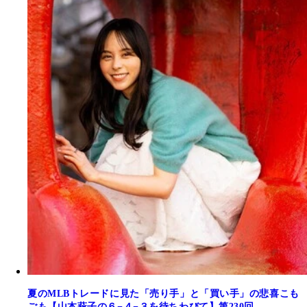
夏のMLBトレードに見た「売り手」と「買い手」の悲喜こも
ごも【山本萩子の６−４−３を待ちわびて】第230回