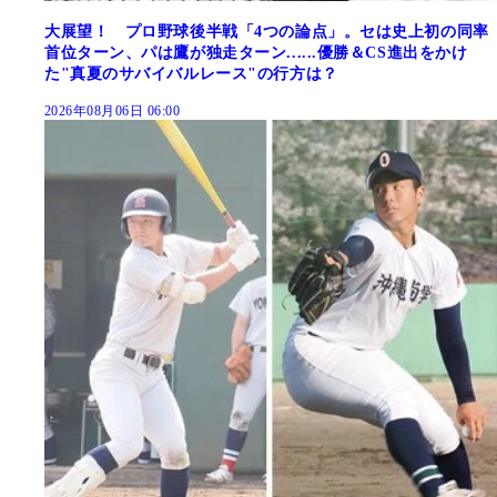
大展望！ プロ野球後半戦「4つの論点」。セは史上初の同率
首位ターン、パは鷹が独走ターン......優勝＆CS進出をかけ
た"真夏のサバイバルレース"の行方は？
2026年08月06日 06:00