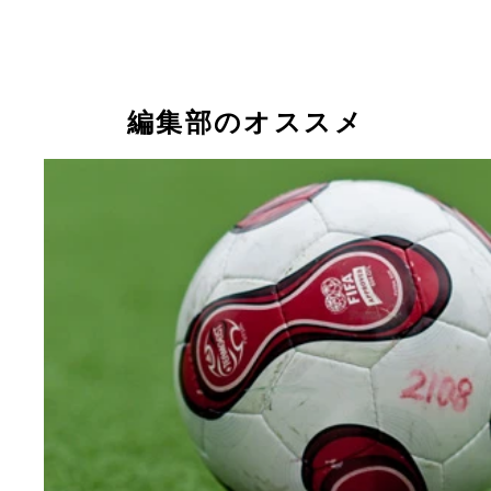
編集部のオススメ
写真ブレブレだけど（苦笑）、取材エリアを通る年
天津健権のベルギー代表ＭＦヴィツェル。中国リー
４６億円のテベス（上海申花）。筆者が必死に声を
印象を語ってくれた
ると……