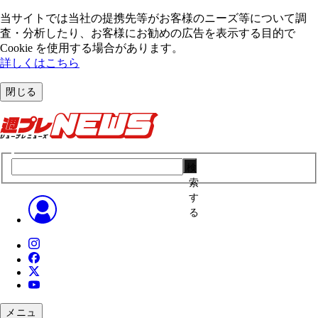
当サイトでは当社の提携先等がお客様のニーズ等について調
査・分析したり、お客様にお勧めの広告を表⽰する⽬的で
Cookie を使⽤する場合があります。
詳しくはこちら
閉じる
検
索
す
る
メニュ