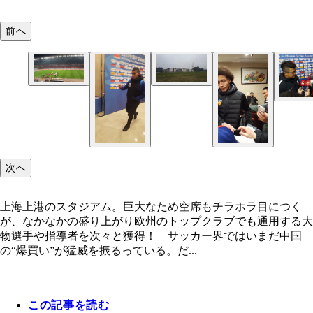
前へ
上海上港のスタジアム。巨大なため空席もチラホラ
広州富力は広大な敷地に立派なクラブハウスを建設
つくが、なかなかの盛り上がり
った
Ｊリーグでも活躍したブラジル代表のフッキ（右）
次へ
海上港でプレー中だ
上海上港のスタジアム。巨大なため空席もチラホラ目につく
が、なかなかの盛り上がり欧州のトップクラブでも通用する大
物選手や指導者を次々と獲得！ サッカー界ではいまだ中国
かつてチェルシーなどを率いた上海上港のビラス・
の“爆買い”が猛威を振るっている。だ...
ス監督
この記事を読む