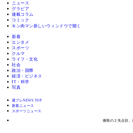
ニュース
グラビア
連載コラム
コミック
キン肉マン
新しいウィンドウで開く
新着
エンタメ
スポーツ
クルマ
ライフ・文化
社会
政治・国際
経済・ビジネス
IT・科学
写真
週プレNEWS TOP
新着ニュース
スポーツニュース
痛恨の２失点目。