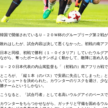
韓国で開催されているＵ－２０Ｗ杯のグループリーグ第２戦が
敗れはしたが、試合内容は決して悪くなかった。初戦の南アフ
日本と同様、初戦で勝利（１－０イタリア）していたウルグア
ながら、奪ったボールをテンポよく動かして、敵陣に攻め入る
Ｕ－２０日本代表の内山篤監督も「（初戦の）南アフリカ戦で
ところが、「縦１本（のパス）で安易に失点してしまった」と
いてシュートを決められた。カウンターのリスクを避け、少な
勝チームというしかない。
こうなると、「試合巧者」として名高いウルグアイのペースで
カウンターをちらつかせながら、ガッチリと守備を固めるウル