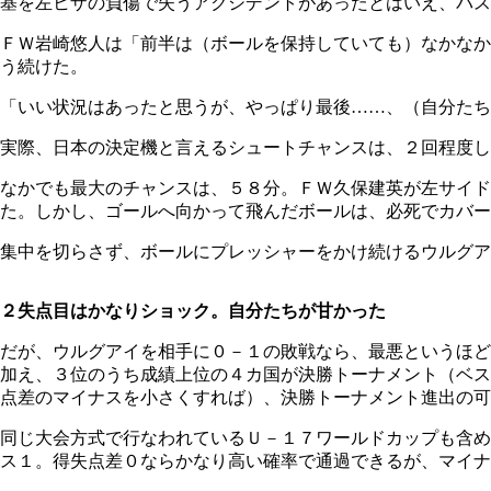
基を左ヒザの負傷で失うアクシデントがあったとはいえ、パス
ＦＷ岩崎悠人は「前半は（ボールを保持していても）なかなか
う続けた。
「いい状況はあったと思うが、やっぱり最後……、（自分たち
実際、日本の決定機と言えるシュートチャンスは、２回程度し
なかでも最大のチャンスは、５８分。ＦＷ久保建英が左サイ
た。しかし、ゴールへ向かって飛んだボールは、必死でカバー
集中を切らさず、ボールにプレッシャーをかけ続けるウルグア
２失点目はかなりショック。自分たちが甘かった
だが、ウルグアイを相手に０－１の敗戦なら、最悪というほど
加え、３位のうち成績上位の４カ国が決勝トーナメント（ベス
点差のマイナスを小さくすれば）、決勝トーナメント進出の可
同じ大会方式で行なわれているＵ－１７ワールドカップも含め
ス１。得失点差０ならかなり高い確率で通過できるが、マイ