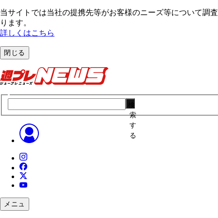
当サイトでは当社の提携先等がお客様のニーズ等について調査・
ります。
詳しくはこちら
閉じる
検
索
す
る
メニュ