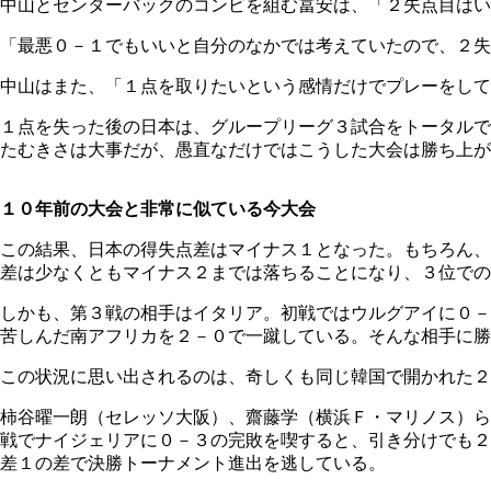
中山とセンターバックのコンビを組む冨安は、「２失点目はい
「最悪０－１でもいいと自分のなかでは考えていたので、２失
中山はまた、「１点を取りたいという感情だけでプレーをして
１点を失った後の日本は、グループリーグ３試合をトータルで
たむきさは大事だが、愚直なだけではこうした大会は勝ち上が
１０年前の大会と非常に似ている今大会
この結果、日本の得失点差はマイナス１となった。もちろん、
差は少なくともマイナス２までは落ちることになり、３位での
しかも、第３戦の相手はイタリア。初戦ではウルグアイに０－
苦しんだ南アフリカを２－０で一蹴している。そんな相手に勝
この状況に思い出されるのは、奇しくも同じ韓国で開かれた２
柿谷曜一朗（セレッソ大阪）、齋藤学（横浜Ｆ・マリノス）ら
戦でナイジェリアに０－３の完敗を喫すると、引き分けでも２
差１の差で決勝トーナメント進出を逃している。