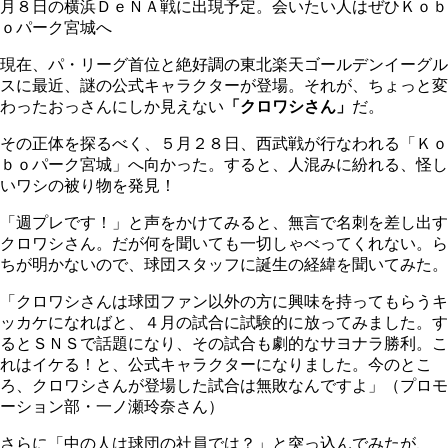
月８日の横浜ＤｅＮＡ戦に出現予定。会いたい人はぜひＫｏｂ
ｏパーク宮城へ
現在、パ・リーグ首位と絶好調の東北楽天ゴールデンイーグル
スに最近、謎の公式キャラクターが登場。それが、ちょっと変
わったおっさんにしか見えない
「クロワシさん」
だ。
その正体を探るべく、５月２８日、西武戦が行なわれる「Ｋｏ
ｂｏパーク宮城」へ向かった。すると、人混みに紛れる、怪し
いワシの被り物を発見！
「週プレです！」と声をかけてみると、無言で名刺を差し出す
クロワシさん。だが何を聞いても一切しゃべってくれない。ら
ちが明かないので、球団スタッフに誕生の経緯を聞いてみた。
「クロワシさんは球団ファン以外の方に興味を持ってもらうキ
ッカケになればと、４月の試合に試験的に放ってみました。す
るとＳＮＳで話題になり、その試合も劇的なサヨナラ勝利。こ
れはイケる！と、公式キャラクターになりました。今のとこ
ろ、クロワシさんが登場した試合は無敗なんですよ」（プロモ
ーション部・一ノ瀬玲奈さん）
さらに「中の人は球団の社員では？」と突っ込んでみたが、