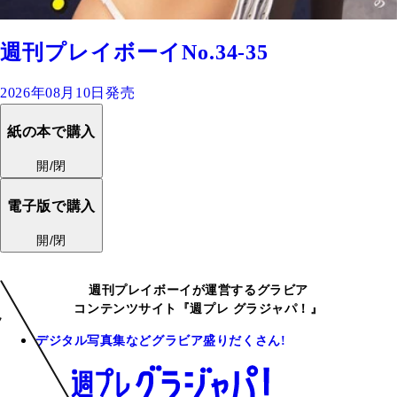
週刊プレイボーイNo.34-35
2026年08月10日発売
紙の本で購入
開/閉
電子版で購入
開/閉
週刊プレイボーイが運営するグラビア
コンテンツサイト『週プレ グラジャパ！』
デジタル写真集などグラビア盛りだくさん!