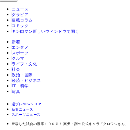
ニュース
グラビア
連載コラム
コミック
キン肉マン
新しいウィンドウで開く
新着
エンタメ
スポーツ
クルマ
ライフ・文化
社会
政治・国際
経済・ビジネス
IT・科学
写真
週プレNEWS TOP
新着ニュース
スポーツニュース
登場した試合の勝率１００％！ 楽天・謎の公式キャラ「クロワシさん」