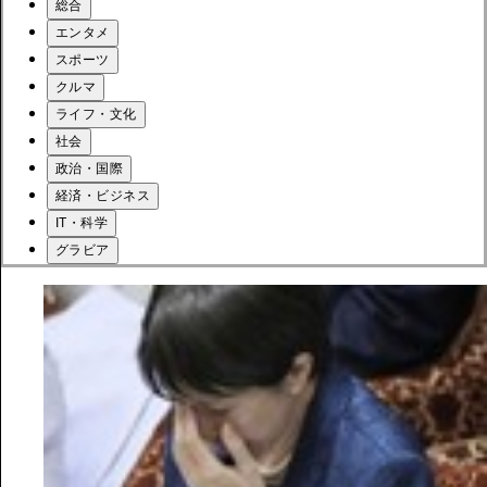
総合
エンタメ
スポーツ
クルマ
ライフ・文化
社会
政治・国際
経済・ビジネス
IT・科学
グラビア