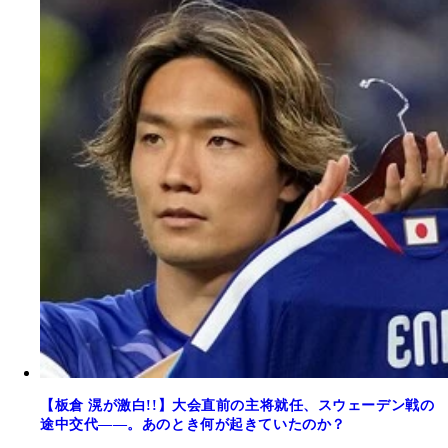
【板倉 滉が激白!!】大会直前の主将就任、スウェーデン戦の
途中交代――。あのとき何が起きていたのか？