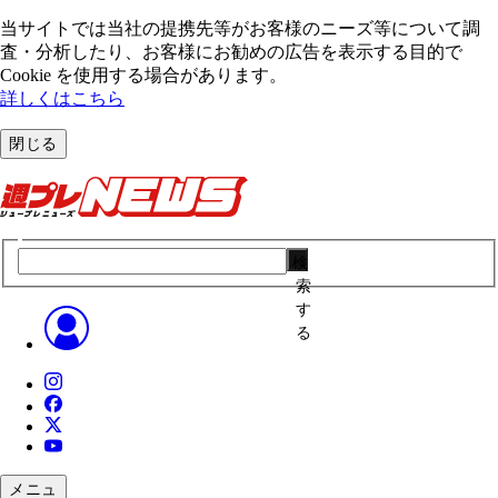
当サイトでは当社の提携先等がお客様のニーズ等について調
査・分析したり、お客様にお勧めの広告を表⽰する⽬的で
Cookie を使⽤する場合があります。
詳しくはこちら
閉じる
検
索
す
る
メニュ