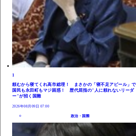
1
頼むから寝てくれ高市総理！ まさかの「寝不足アピール」で
国民も永田町もマジ困惑！ 歴代屈指の"人に頼れないリーダ
ー"が招く国難
2026年08月09日 07:00
政治・国際