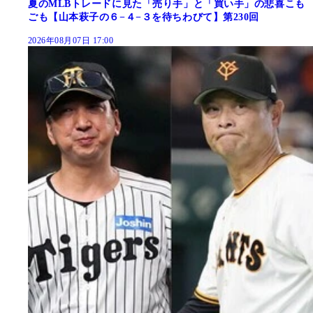
夏のMLBトレードに見た「売り手」と「買い手」の悲喜こも
ごも【山本萩子の６−４−３を待ちわびて】第230回
2026年08月07日 17:00