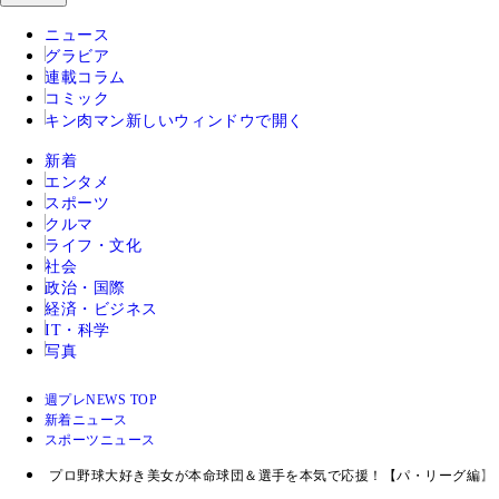
ニュース
グラビア
連載コラム
コミック
キン肉マン
新しいウィンドウで開く
新着
エンタメ
スポーツ
クルマ
ライフ・文化
社会
政治・国際
経済・ビジネス
IT・科学
写真
週プレNEWS TOP
新着ニュース
スポーツニュース
プロ野球大好き美女が本命球団＆選手を本気で応援！【パ・リーグ編】