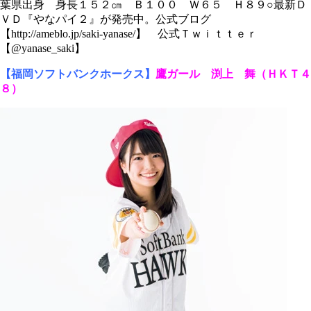
葉県出身 身長１５２㎝ Ｂ１００ Ｗ６５ Ｈ８９○最新Ｄ
ＶＤ『やなパイ２』が発売中。公式ブログ
【http://ameblo.jp/saki-yanase/】 公式Ｔｗｉｔｔｅｒ
【@yanase_saki】
【福岡ソフトバンクホークス】
鷹ガール 渕上 舞（ＨＫＴ４
８）