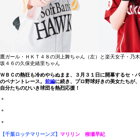
鷹ガール・ＨＫＴ４８の渕上舞ちゃん（左）と楽天女子・乃木
坂４６の久保史緒里ちゃん
ＷＢＣの熱狂も冷めやらぬまま、３月３１日に開幕するセ・パ
のペナントレース。
前編
に続き、プロ野球好きの美女たちが、
自分たちのひいき球団を熱烈応援！
＊
＊
＊
【千葉ロッテマリーンズ】
マリリン 柳瀬早紀