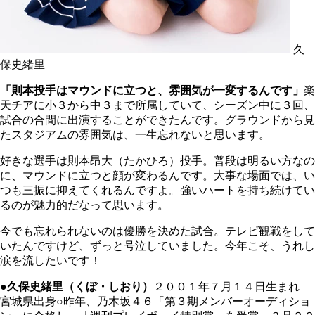
久
保史緒里
「則本投手はマウンドに立つと、雰囲気が一変するんです」
楽
天チアに小３から中３まで所属していて、シーズン中に３回、
試合の合間に出演することができたんです。グラウンドから見
たスタジアムの雰囲気は、一生忘れないと思います。
好きな選手は則本昂大（たかひろ）投手。普段は明るい方なの
に、マウンドに立つと顔が変わるんです。大事な場面では、い
つも三振に抑えてくれるんですよ。強いハートを持ち続けてい
るのが魅力的だなって思います。
今でも忘れられないのは優勝を決めた試合。テレビ観戦をして
いたんですけど、ずっと号泣していました。今年こそ、うれし
涙を流したいです！
●久保史緒里（くぼ・しおり）
２００１年７月１４日生まれ
宮城県出身○昨年、乃木坂４６「第３期メンバーオーディショ