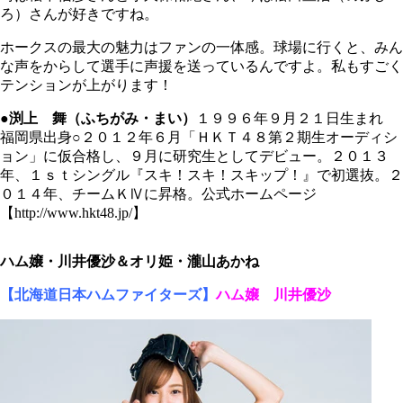
ろ）さんが好きですね。
ホークスの最大の魅力はファンの一体感。球場に行くと、みん
な声をからして選手に声援を送っているんですよ。私もすごく
テンションが上がります！
●渕上 舞（ふちがみ・まい）
１９９６年９月２１日生まれ
福岡県出身○２０１２年６月「ＨＫＴ４８第２期生オーディシ
ョン」に仮合格し、９月に研究生としてデビュー。２０１３
年、１ｓｔシングル『スキ！スキ！スキップ！』で初選抜。２
０１４年、チームＫⅣに昇格。公式ホームページ
【http://www.hkt48.jp/】
ハム嬢・川井優沙＆オリ姫・瀧山あかね
【北海道日本ハムファイターズ】
ハム嬢 川井優沙