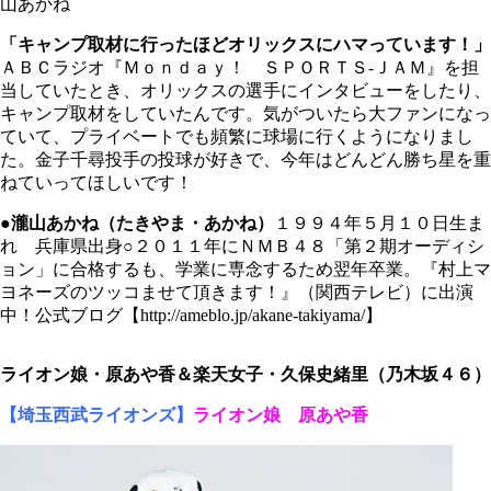
山あかね
「キャンプ取材に行ったほどオリックスにハマっています！」
ＡＢＣラジオ『Ｍｏｎｄａｙ！ ＳＰＯＲＴＳ-ＪＡＭ』を担
当していたとき、オリックスの選手にインタビューをしたり、
キャンプ取材をしていたんです。気がついたら大ファンになっ
ていて、プライベートでも頻繁に球場に行くようになりまし
た。金子千尋投手の投球が好きで、今年はどんどん勝ち星を重
ねていってほしいです！
●瀧山あかね（たきやま・あかね）
１９９４年５月１０日生ま
れ 兵庫県出身○２０１１年にＮＭＢ４８「第２期オーディシ
ョン」に合格するも、学業に専念するため翌年卒業。『村上マ
ヨネーズのツッコませて頂きます！』（関西テレビ）に出演
中！公式ブログ【http://ameblo.jp/akane-takiyama/】
ライオン娘・原あや香＆楽天女子・久保史緒里（乃木坂４６）
【埼玉西武ライオンズ】
ライオン娘 原あや香