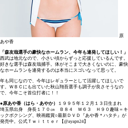
原
あや香
「森友哉選手の豪快なホームラン、今年も連発してほしい！」
西武は地元なので、小さい頃からずっと応援しているんです。
好きな選手は森友哉捕手。体がそこまで大きくないのに、豪快
なホームランを連発するのは本当にスゴいなって思って。
年も同じなので、今年はレギュラーとして活躍してほしいで
す。ＷＢＣにも出ていた秋山翔吾選手も調子が良さそうなの
で、今年こそ首位打者に！！
●原あや香（はら・あやか）
１９９５年１２月１３日生まれ
埼玉県出身 身長１７０㎝ Ｂ８４ Ｗ６３ Ｈ９０趣味＝キ
ックボクシング、映画鑑賞○最新ＤＶＤ『あや香＊ハタチ』が
発売中。公式Ｔｗｉｔｔｅｒ【@ayapn24】