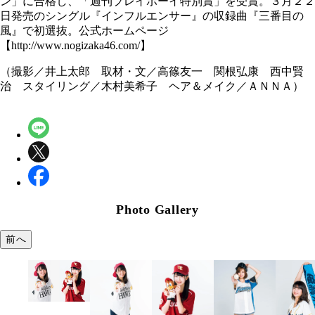
ン」に合格し、「週刊プレイボーイ特別賞」を受賞。３月２２
日発売のシングル『インフルエンサー』の収録曲『三番目の
風』で初選抜。公式ホームページ
【http://www.nogizaka46.com/】
（撮影／井上太郎 取材・文／高篠友一 関根弘康 西中賢
治 スタイリング／木村美希子 ヘア＆メイク／ＡＮＮＡ）
Photo Gallery
前へ