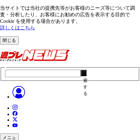
当サイトでは当社の提携先等がお客様のニーズ等について調
査・分析したり、お客様にお勧めの広告を表⽰する⽬的で
Cookie を使⽤する場合があります。
詳しくはこちら
閉じる
検
索
す
る
メニュ