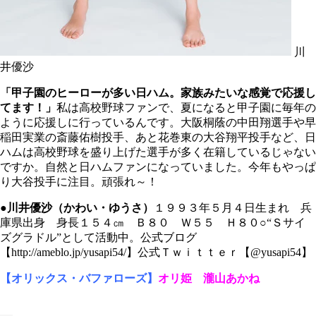
川
井優沙
「甲子園のヒーローが多い日ハム。家族みたいな感覚で応援し
てます！」
私は高校野球ファンで、夏になると甲子園に毎年の
ように応援しに行っているんです。大阪桐蔭の中田翔選手や早
稲田実業の斎藤佑樹投手、あと花巻東の大谷翔平投手など、日
ハムは高校野球を盛り上げた選手が多く在籍しているじゃない
ですか。自然と日ハムファンになっていました。今年もやっぱ
り大谷投手に注目。頑張れ～！
●川井優沙（かわい・ゆうさ）
１９９３年５月４日生まれ 兵
庫県出身 身長１５４㎝ Ｂ８０ Ｗ５５ Ｈ８０○“Ｓサイ
ズグラドル”として活動中。公式ブログ
【http://ameblo.jp/yusapi54/】公式Ｔｗｉｔｔｅｒ【@yusapi54】
【オリックス・バファローズ】
オリ姫 瀧山あかね