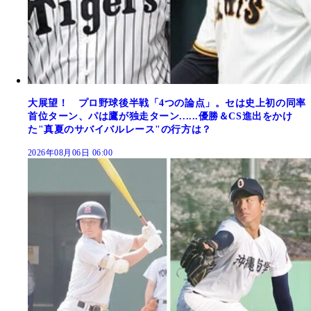
大展望！ プロ野球後半戦「4つの論点」。セは史上初の同率
首位ターン、パは鷹が独走ターン......優勝＆CS進出をかけ
た"真夏のサバイバルレース"の行方は？
2026年08月06日 06:00