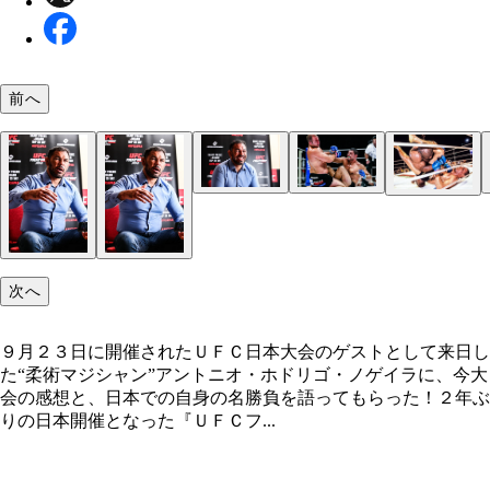
前へ
現在はＵＦＣの選手をサポートする仕事をしながら
ミルコの打撃に苦しみながら、ノゲイラが腕ひしぎ
ノゲイラにとって思い出深いのはやはり、“皇帝”エ
絶頂期のボブ・サップを関節技で仕留め、９万人を
オ・デ・ジャネイロで恋人とフレンチレストランを
固めで大逆転勝利した伝説の試合
ヤーエンコ・ヒョードルとの３度にわたる激闘だと
国立競技場の大観衆を沸かせたノゲイラ
しているという
次へ
９月２３日に開催されたＵＦＣ日本大会のゲストとして来日し
た“柔術マジシャン”アントニオ・ホドリゴ・ノゲイラに、今大
会の感想と、日本での自身の名勝負を語ってもらった！２年ぶ
りの日本開催となった『ＵＦＣフ...