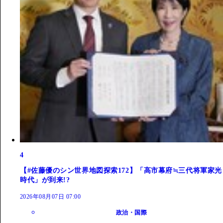
4
【#佐藤優のシン世界地図探索172】「高市幕府≒三代将軍家光
時代」が到来!?
2026年08月07日 07:00
政治・国際