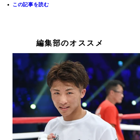
この記事を読む
９月２３日に開催されたＵＦＣ日本大会のゲストと
来日した“柔術マジシャン”アントニオ・ホドリゴ・
編集部のオススメ
イラに、今大会の感想と、日本での自身の名勝負を
てもらった！