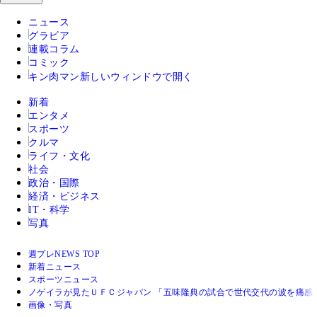
ニュース
グラビア
連載コラム
コミック
キン肉マン
新しいウィンドウで開く
新着
エンタメ
スポーツ
クルマ
ライフ・文化
社会
政治・国際
経済・ビジネス
IT・科学
写真
週プレNEWS TOP
新着ニュース
スポーツニュース
ノゲイラが見たＵＦＣジャパン 「五味隆典の試合で世代交代の波を痛感
画像・写真