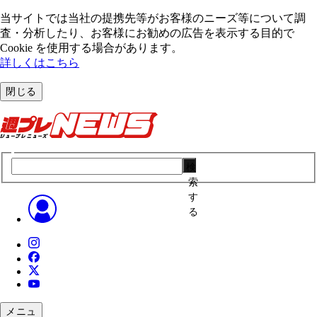
当サイトでは当社の提携先等がお客様のニーズ等について調
査・分析したり、お客様にお勧めの広告を表⽰する⽬的で
Cookie を使⽤する場合があります。
詳しくはこちら
閉じる
検
索
す
る
メニュ