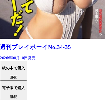
週刊プレイボーイNo.34-35
2026年08月10日発売
紙の本で購入
開/閉
電子版で購入
開/閉