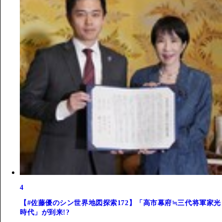
4
【#佐藤優のシン世界地図探索172】「高市幕府≒三代将軍家光
時代」が到来!?