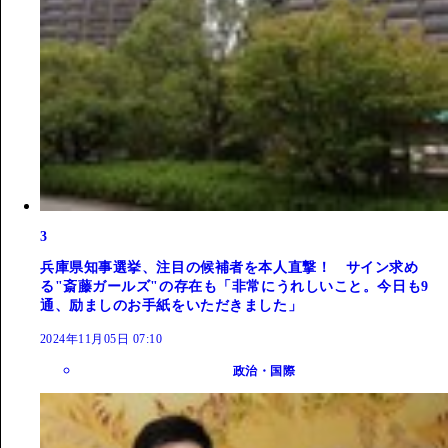
3
兵庫県知事選挙、注目の候補者を本人直撃！ サイン求め
る"斎藤ガールズ"の存在も「非常にうれしいこと。今日も9
通、励ましのお手紙をいただきました」
2024年11月05日 07:10
政治・国際