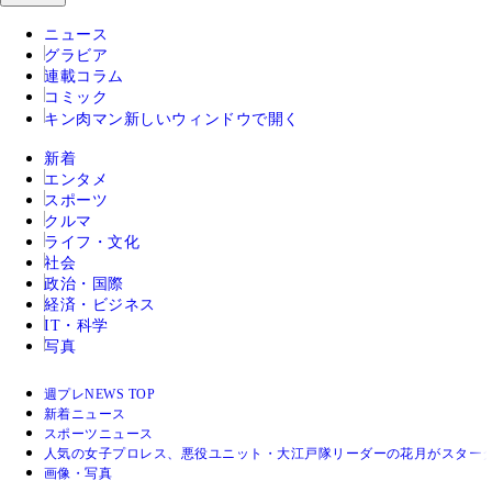
ニュース
グラビア
連載コラム
コミック
キン肉マン
新しいウィンドウで開く
新着
エンタメ
スポーツ
クルマ
ライフ・文化
社会
政治・国際
経済・ビジネス
IT・科学
写真
週プレNEWS TOP
新着ニュース
スポーツニュース
人気の女子プロレス、悪役ユニット・大江戸隊リーダーの花月がスターダ
画像・写真