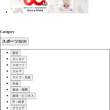
Category
スポーツ
開/閉
総合
エンタメ
スポーツ
クルマ
ライフ・文化
社会
政治・国際
経済・ビジネス
IT・科学
グラビア