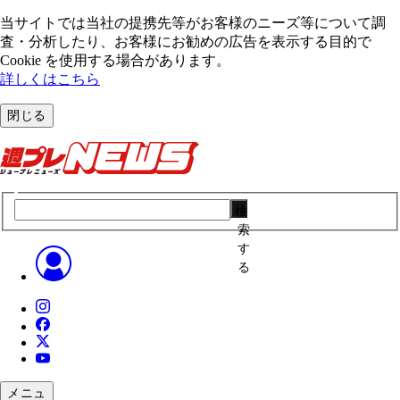
当サイトでは当社の提携先等がお客様のニーズ等について調
査・分析したり、お客様にお勧めの広告を表⽰する⽬的で
Cookie を使⽤する場合があります。
詳しくはこちら
閉じる
検
索
す
る
メニュ