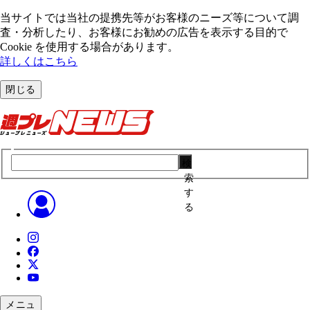
当サイトでは当社の提携先等がお客様のニーズ等について調
査・分析したり、お客様にお勧めの広告を表⽰する⽬的で
Cookie を使⽤する場合があります。
詳しくはこちら
閉じる
検
索
す
る
メニュ