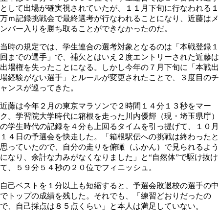
として出場が確実視されていたが、１１月下旬に行なわれる１
万ｍ記録挑戦会で最終選考が行なわれることになり、近藤はメ
ンバー入りを勝ち取ることができなかったのだ。
当時の規定では、学生連合の選考対象となるのは「本戦登録１
回までの選手」で、補欠とはいえ２度エントリーされた近藤は
出場権を失ったことになる。しかし今年の７月下旬に「本戦出
場経験がない選手」とルールが変更されたことで、３度目のチ
ャンスが巡ってきた。
近藤は今年２月の東京マラソンで２時間１４分１３秒をマー
ク。学習院大学時代に箱根を走った川内優輝（現・埼玉県庁）
の学生時代の記録を４分も上回るタイムを引っ提げて、１０月
１４日の予選会を快走した。「箱根駅伝への挑戦は終わったと
思っていたので、自分の走りを俯瞰（ふかん）で見られるよう
になり、余計な力みがなくなりました」と“自然体”で駆け抜け
て、５９分５４秒の２０位でフィニッシュ。
自己ベストを１分以上も短縮すると、予選会敗退校の選手の中
でトップの成績を残した。それでも、「練習どおりだったの
で、自己採点は８５点くらい」と本人は満足していない。