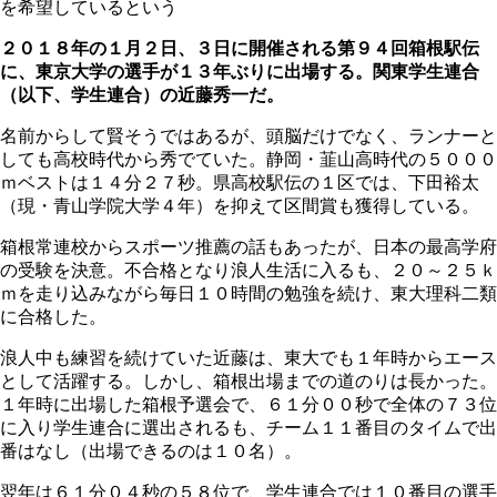
を希望しているという
２０１８年の１月２日、３日に開催される第９４回箱根駅伝
に、東京大学の選手が１３年ぶりに出場する。関東学生連合
（以下、学生連合）の近藤秀一だ。
名前からして賢そうではあるが、頭脳だけでなく、ランナーと
しても高校時代から秀でていた。静岡・韮山高時代の５０００
ｍベストは１４分２７秒。県高校駅伝の１区では、下田裕太
（現・青山学院大学４年）を抑えて区間賞も獲得している。
箱根常連校からスポーツ推薦の話もあったが、日本の最高学府
の受験を決意。不合格となり浪人生活に入るも、２０～２５ｋ
ｍを走り込みながら毎日１０時間の勉強を続け、東大理科二類
に合格した。
浪人中も練習を続けていた近藤は、東大でも１年時からエース
として活躍する。しかし、箱根出場までの道のりは長かった。
１年時に出場した箱根予選会で、６１分００秒で全体の７３位
に入り学生連合に選出されるも、チーム１１番目のタイムで出
番はなし（出場できるのは１０名）。
翌年は６１分０４秒の５８位で、学生連合では１０番目の選手