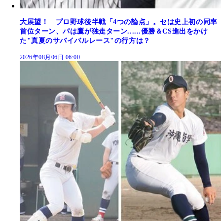
大展望！ プロ野球後半戦「4つの論点」。セは史上初の同率
首位ターン、パは鷹が独走ターン......優勝＆CS進出をかけ
た"真夏のサバイバルレース"の行方は？
2026年08月06日 06:00