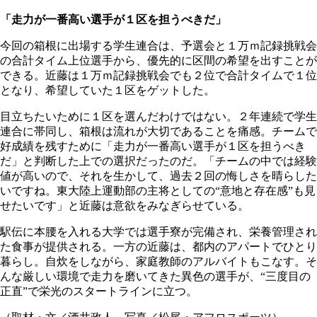
「走力が一番高い選手が１区を担うべきだ」
今回の箱根に出場する学生連合は、予選会と１万ｍ記録挑戦会
の合計タイム上位選手から、優先的に区間の希望を出すことが
できる。近藤は１万ｍ記録挑戦会でも２位で合計タイムで１位
となり、希望していた１区をゲットした。
目立ちたいために１区を選んだわけではない。２年連続で学生
連合に帯同し、箱根は流れが大切であることを痛感。チームで
好成績を残すために「走力が一番高い選手が１区を担うべき
だ」と判断した上での選択だったのだ。「チームの中では経験
値が高いので、それを生かして、過去２回の悔しさを晴らした
いですね。東大陸上運動部の主将としての“意地と存在感”も見
せたいです」と近藤は意欲をみなぎらせている。
駅伝に本腰を入れる大学では選手寮が完備され、栄養管理され
た食事が提供される。一方の近藤は、都内のアパートでひとり
暮らし。自炊をしながら、家庭教師のアルバイトもこなす。そ
んな厳しい環境で走力を磨いてきた異色の選手が、“三度目の
正直”で栄光のスタートラインに立つ。