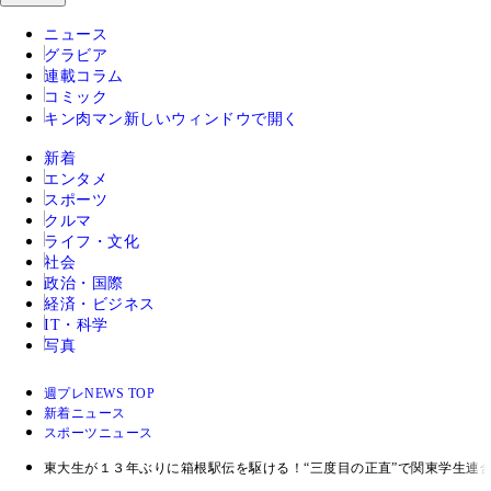
ニュース
グラビア
連載コラム
コミック
キン肉マン
新しいウィンドウで開く
新着
エンタメ
スポーツ
クルマ
ライフ・文化
社会
政治・国際
経済・ビジネス
IT・科学
写真
週プレNEWS TOP
新着ニュース
スポーツニュース
東大生が１３年ぶりに箱根駅伝を駆ける！“三度目の正直”で関東学生連