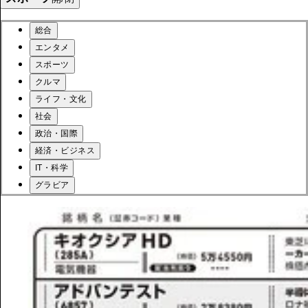
総合
エンタメ
スポーツ
クルマ
ライフ・文化
社会
政治・国際
経済・ビジネス
IT・科学
グラビア