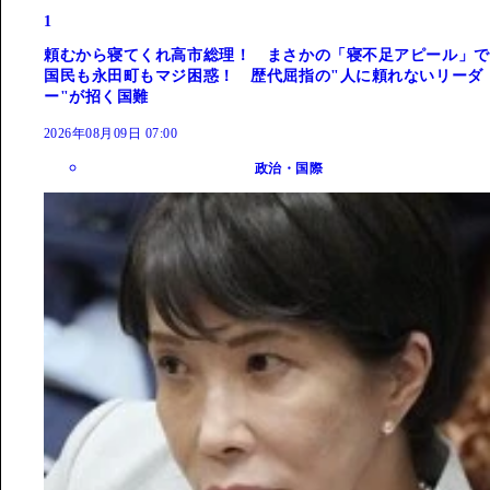
1
頼むから寝てくれ高市総理！ まさかの「寝不足アピール」で
国民も永田町もマジ困惑！ 歴代屈指の"人に頼れないリーダ
ー"が招く国難
2026年08月09日 07:00
政治・国際