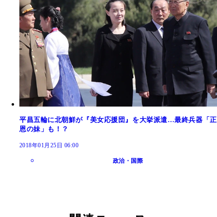
平昌五輪に北朝鮮が『美女応援団』を大挙派遣…最終兵器「正
恩の妹」も！？
2018年01月25日 06:00
政治・国際