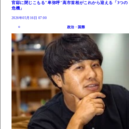
官邸に閉じこもる"卑弥呼"高市首相がこれから迎える「3つの
危機」
2026年05月16日 07:00
政治・国際