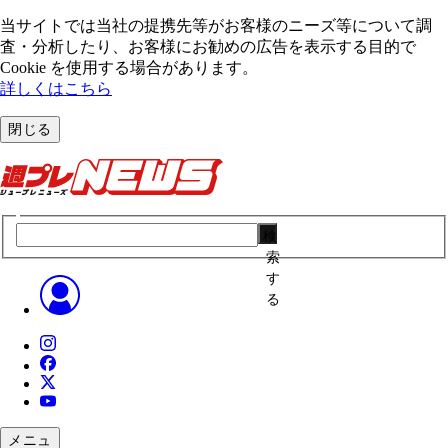
当サイトでは当社の提携先等がお客様のニーズ等について調
査・分析したり、お客様にお勧めの広告を表⽰する⽬的で
Cookie を使⽤する場合があります。
詳しくはこちら
閉じる
検
索
す
る
メニュ