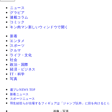
ニュース
グラビア
連載コラム
コミック
キン肉マン
新しいウィンドウで開く
新着
エンタメ
スポーツ
クルマ
ライフ・文化
社会
政治・国際
経済・ビジネス
IT・科学
写真
週プレNEWS TOP
新着ニュース
スポーツニュース
羽生結弦らが出場するフィギュアは「ジャンプ以外」に目を向けるとも
画像・写真