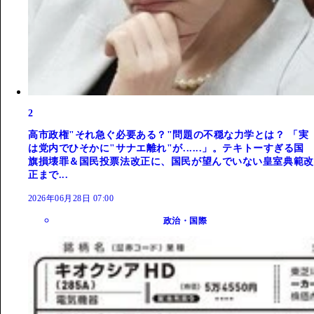
2
高市政権"それ急ぐ必要ある？"問題の不穏な力学とは？ 「実
は党内でひそかに"サナエ離れ"が......」。テキトーすぎる国
旗損壊罪＆国民投票法改正に、国民が望んでいない皇室典範改
正まで...
2026年06月28日 07:00
政治・国際