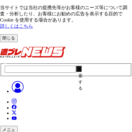
当サイトでは当社の提携先等がお客様のニーズ等について調
査・分析したり、お客様にお勧めの広告を表⽰する⽬的で
Cookie を使⽤する場合があります。
詳しくはこちら
閉じる
検
索
す
る
メニュ