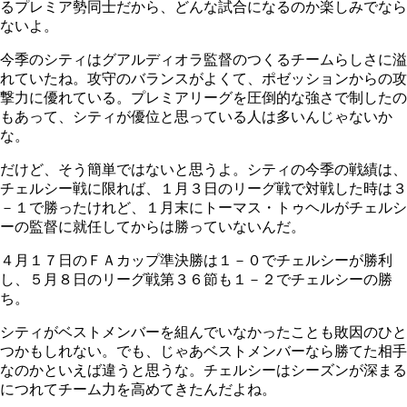
るプレミア勢同士だから、どんな試合になるのか楽しみでなら
ないよ。
今季のシティはグアルディオラ監督のつくるチームらしさに溢
れていたね。攻守のバランスがよくて、ポゼッションからの攻
撃力に優れている。プレミアリーグを圧倒的な強さで制したの
もあって、シティが優位と思っている人は多いんじゃないか
な。
だけど、そう簡単ではないと思うよ。シティの今季の戦績は、
チェルシー戦に限れば、１月３日のリーグ戦で対戦した時は３
－１で勝ったけれど、１月末にトーマス・トゥヘルがチェルシ
ーの監督に就任してからは勝っていないんだ。
４月１７日のＦＡカップ準決勝は１－０でチェルシーが勝利
し、５月８日のリーグ戦第３６節も１－２でチェルシーの勝
ち。
シティがベストメンバーを組んでいなかったことも敗因のひと
つかもしれない。でも、じゃあベストメンバーなら勝てた相手
なのかといえば違うと思うな。チェルシーはシーズンが深まる
につれてチーム力を高めてきたんだよね。