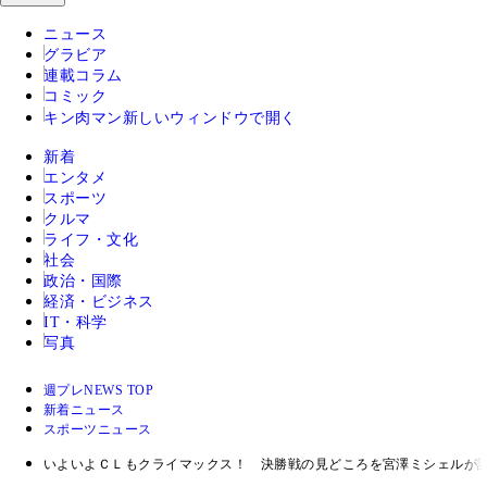
ニュース
グラビア
連載コラム
コミック
キン肉マン
新しいウィンドウで開く
新着
エンタメ
スポーツ
クルマ
ライフ・文化
社会
政治・国際
経済・ビジネス
IT・科学
写真
週プレNEWS TOP
新着ニュース
スポーツニュース
いよいよＣＬもクライマックス！ 決勝戦の見どころを宮澤ミシェルが