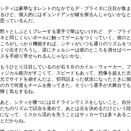
シティは豪華なタレントのなかでもデ・ブライネに注目が集ま
るけど、個人的にはギュンドアンが鍵を握るんじゃないかなと
思っているんだ。
黙々としぶとくプレーする選手で華はないけれど、デ・ブライ
ネと同じくらいボールに触ってゲームをつくっていく。彼のと
ころがしっかり機能すれば、シティがいつも通りのリズムをつ
くり出すだろうし、逆にチェルシーは彼のところを潰せばペー
スを手繰り寄せられるんじゃないかな。
もうひとり注目しているのが右ＳＢのカイル・ウォーカー。フ
ィジカル能力がすごくて、スピードもあって、想像を超えた次
元でサイドを崩すんだよ。切羽詰まった状況になったときに個
の力で何度もチームを救ってきた。そういう選手が大舞台でも
輝く気もするね。
あと、シティが勝つにはＤＦラインでミスをしないこと。自分
たちのリズムで試合を進めて、あとは点を決めるだけという段
になって、ミスから流れを失うことはサッカーでは多々あるこ
とだからね。