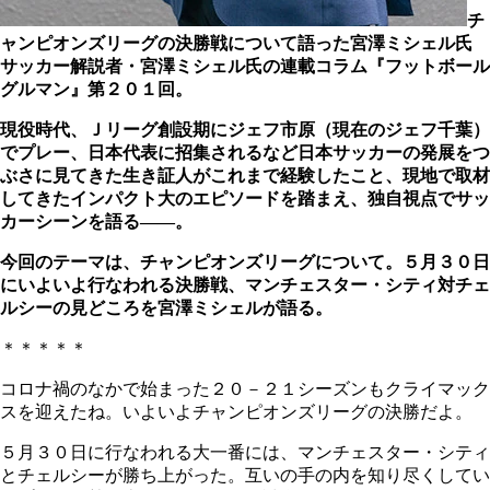
チ
ャンピオンズリーグの決勝戦について語った宮澤ミシェル氏
サッカー解説者・宮澤ミシェル氏の連載コラム『フットボール
グルマン』第２０１回。
現役時代、Ｊリーグ創設期にジェフ市原（現在のジェフ千葉）
でプレー、日本代表に招集されるなど日本サッカーの発展をつ
ぶさに見てきた生き証人がこれまで経験したこと、現地で取材
してきたインパクト大のエピソードを踏まえ、独自視点でサッ
カーシーンを語る――。
今回のテーマは、チャンピオンズリーグについて。５月３０日
にいよいよ行なわれる決勝戦、マンチェスター・シティ対チェ
ルシーの見どころを宮澤ミシェルが語る。
＊＊＊＊＊
コロナ禍のなかで始まった２０－２１シーズンもクライマック
スを迎えたね。いよいよチャンピオンズリーグの決勝だよ。
５月３０日に行なわれる大一番には、マンチェスター・シティ
とチェルシーが勝ち上がった。互いの手の内を知り尽くしてい