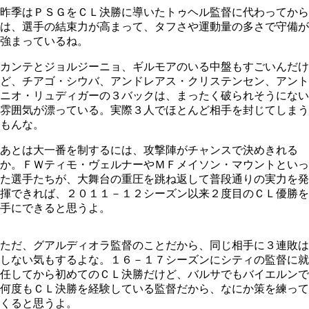
昨季はＰＳＧをＣＬ決勝に導いたトゥヘル監督に代わってから
は、選手の結束力が高まって、タフさや運動量の多さで守備が
強まっているね。
カンテとジョルジーニョ、ギルモアのいる中盤もすごいんだけ
ど、チアゴ・シウバ、アンドレアス・クリステンセン、アント
ニオ・リュディガーの３バックは、まったく破られそうにない
雰囲気が漂っている。実際３人でほとんど相手を封じてしまう
もんな。
あとは大一番を制するには、攻撃陣がチャンスで決めきれる
か。ＦＷティモ・ヴェルナーやＭＦメイソン・マウントといっ
た選手たちが、大舞台の重圧を跳ね返して普段通りの実力を発
揮できれば、２０１１－１２シーズン以来２度目のＣＬ優勝を
手にできると思うよ。
ただ、グアルディオラ監督のことだから、同じ相手に３連敗は
しない気もするよな。１６－１７シーズンにシティの監督に就
任してから初めてのＣＬ決勝だけど、バルサでもバイエルンで
何度もＣＬ決勝を経験している監督だから、なにか策を練って
くると思うよ。