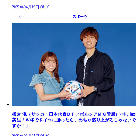
2022年04月19日 06:10
スポーツ
板倉 滉（サッカー日本代表ＤＦ／ボルシアＭＧ所属）×中川絵
美里「Ｗ杯でドイツに勝ったら、めちゃ盛り上がるじゃないで
すか！」
2022年08月05日 06:20