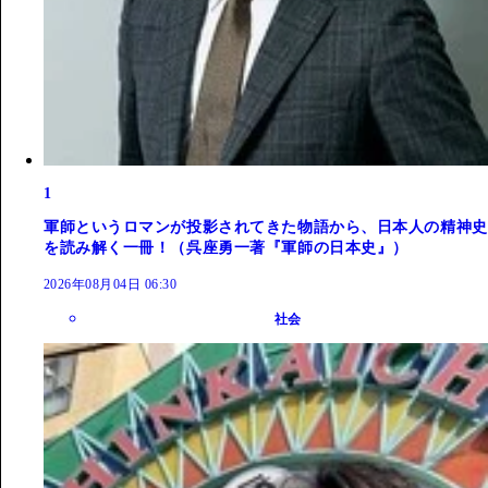
1
軍師というロマンが投影されてきた物語から、日本人の精神史
を読み解く一冊！（呉座勇一著『軍師の日本史』）
2026年08月04日 06:30
社会