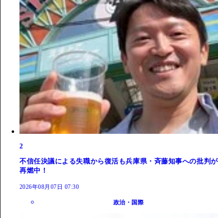
2
不信任決議による失職から復活も兵庫県・斉藤知事への批判が
再燃中！
2026年08月07日 07:30
政治・国際