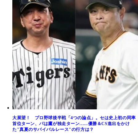
大展望！ プロ野球後半戦「4つの論点」。セは史上初の同率
首位ターン、パは鷹が独走ターン......優勝＆CS進出をかけ
た"真夏のサバイバルレース"の行方は？