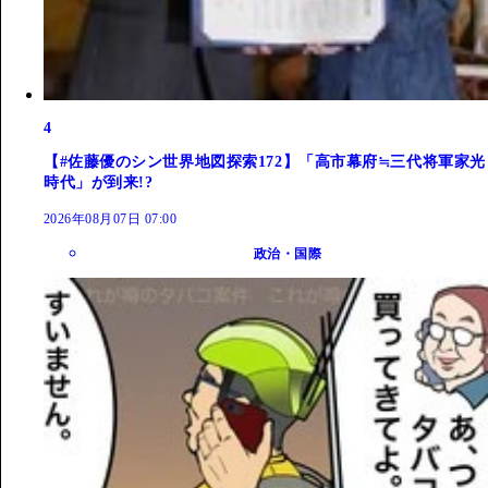
4
【#佐藤優のシン世界地図探索172】「高市幕府≒三代将軍家光
時代」が到来!?
2026年08月07日 07:00
政治・国際