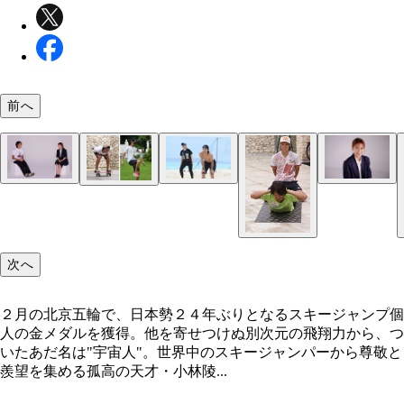
前へ
５月から６月にかけて行なった沖縄・宮古島合宿で
子。瞬間的な判断力を養うためのビーチバレーやリ
ィングなど、さまざまなスポーツにも取り組む
次へ
２月の北京五輪で、日本勢２４年ぶりとなるスキージャンプ個
人の金メダルを獲得。他を寄せつけぬ別次元の飛翔力から、つ
いたあだ名は"宇宙人"。世界中のスキージャンパーから尊敬と
羨望を集める孤高の天才・小林陵...