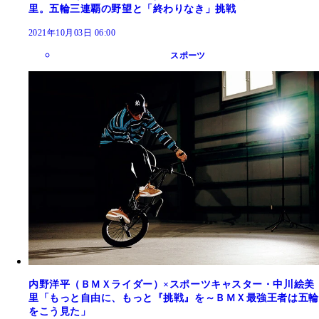
里。五輪三連覇の野望と「終わりなき」挑戦
2021年10月03日 06:00
スポーツ
内野洋平（ＢＭＸライダー）×スポーツキャスター・中川絵美
里「もっと自由に、もっと『挑戦』を～ＢＭＸ最強王者は五輪
をこう見た」