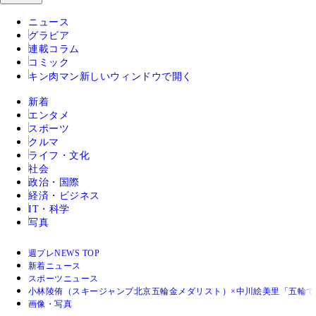
ニュース
グラビア
連載コラム
コミック
キン肉マン
新しいウィンドウで開く
新着
エンタメ
スポーツ
クルマ
ライフ・文化
社会
政治・国際
経済・ビジネス
IT・科学
写真
週プレNEWS TOP
新着ニュース
スポーツニュース
小林陵侑（スキージャンプ北京五輪金メダリスト）×中川絵美里「五輪
画像・写真