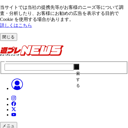
当サイトでは当社の提携先等がお客様のニーズ等について調
査・分析したり、お客様にお勧めの広告を表⽰する⽬的で
Cookie を使⽤する場合があります。
詳しくはこちら
閉じる
検
索
す
る
メニュ