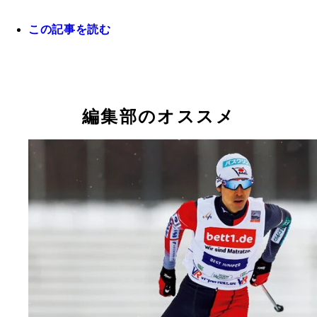
この記事を読む
土屋ホームのチーム監督であり、５０歳にして現役
ンパーの葛西紀明との宮古島合宿でのひとコマ。早
編集部のオススメ
ら練習を開始し、午後練、夜練と何部にもわたる練
けの日々を過ごした