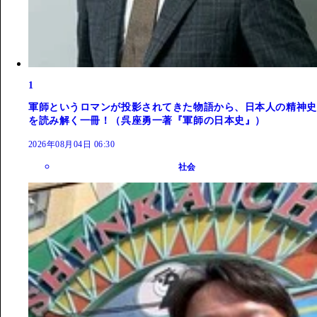
1
軍師というロマンが投影されてきた物語から、日本人の精神史
を読み解く一冊！（呉座勇一著『軍師の日本史』）
2026年08月04日 06:30
社会