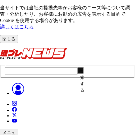
当サイトでは当社の提携先等がお客様のニーズ等について調
査・分析したり、お客様にお勧めの広告を表⽰する⽬的で
Cookie を使⽤する場合があります。
詳しくはこちら
閉じる
検
索
す
る
メニュ