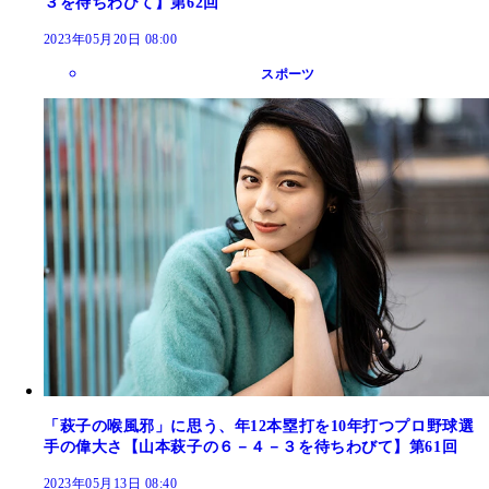
３を待ちわびて】第62回
2023年05月20日 08:00
スポーツ
「萩子の喉風邪」に思う、年12本塁打を10年打つプロ野球選
手の偉大さ【山本萩子の６－４－３を待ちわびて】第61回
2023年05月13日 08:40