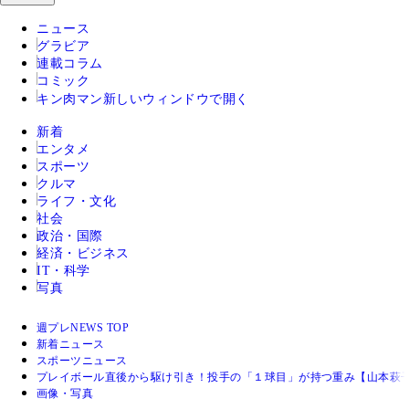
ニュース
グラビア
連載コラム
コミック
キン肉マン
新しいウィンドウで開く
新着
エンタメ
スポーツ
クルマ
ライフ・文化
社会
政治・国際
経済・ビジネス
IT・科学
写真
週プレNEWS TOP
新着ニュース
スポーツニュース
プレイボール直後から駆け引き！投手の「１球目」が持つ重み【山本萩子
画像・写真