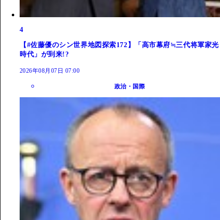
4
【#佐藤優のシン世界地図探索172】「高市幕府≒三代将軍家光
時代」が到来!?
2026年08月07日 07:00
政治・国際