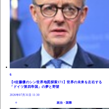
6
【#佐藤優のシン世界地図探索171】世界の未来を左右する
「ドイツ第四帝国」の夢と野望
2026年07月31日 11:30
政治・国際