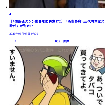
4
【#佐藤優のシン世界地図探索172】「高市幕府≒三代将軍家光
時代」が到来!?
2026年08月07日 07:00
政治・国際