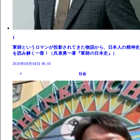
1
軍師というロマンが投影されてきた物語から、日本人の精神史
を読み解く一冊！（呉座勇一著『軍師の日本史』）
2026年08月04日 06:30
社会