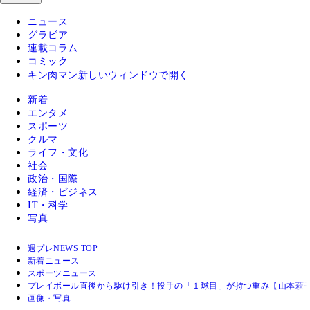
ニュース
グラビア
連載コラム
コミック
キン肉マン
新しいウィンドウで開く
新着
エンタメ
スポーツ
クルマ
ライフ・文化
社会
政治・国際
経済・ビジネス
IT・科学
写真
週プレNEWS TOP
新着ニュース
スポーツニュース
プレイボール直後から駆け引き！投手の「１球目」が持つ重み【山本萩子
画像・写真