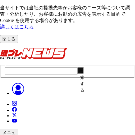
当サイトでは当社の提携先等がお客様のニーズ等について調
査・分析したり、お客様にお勧めの広告を表⽰する⽬的で
Cookie を使⽤する場合があります。
詳しくはこちら
閉じる
検
索
す
る
メニュ