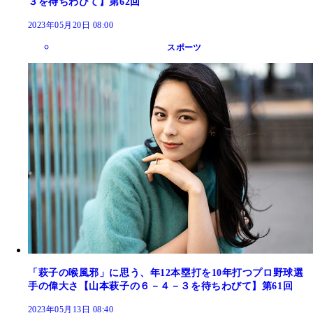
３を待ちわびて】第62回
2023年05月20日 08:00
スポーツ
「萩子の喉風邪」に思う、年12本塁打を10年打つプロ野球選
手の偉大さ【山本萩子の６－４－３を待ちわびて】第61回
2023年05月13日 08:40