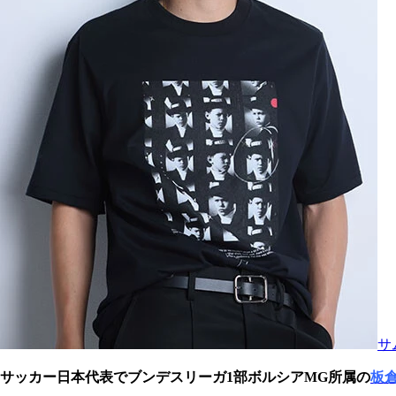
サ
サッカー日本代表でブンデスリーガ1部ボルシアMG所属の
板倉