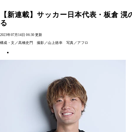
【新連載】サッカー日本代表・板倉 滉
る
2023年07月14日 06:30 更新
構成・文／高橋史門 撮影／山上徳幸 写真／アフロ