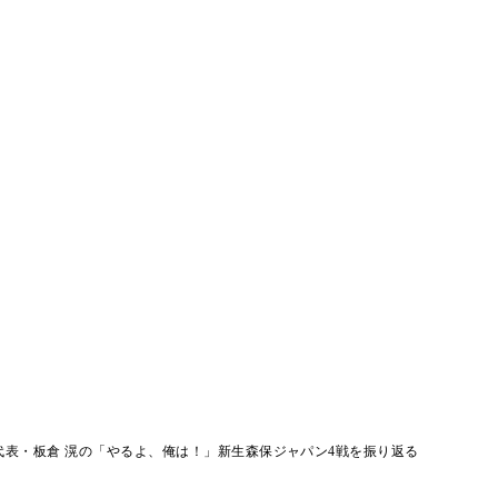
代表・板倉 滉の「やるよ、俺は！」新生森保ジャパン4戦を振り返る