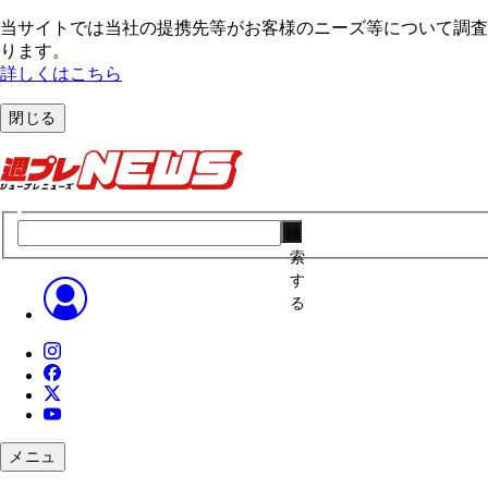
当サイトでは当社の提携先等がお客様のニーズ等について調査・
ります。
詳しくはこちら
閉じる
検
索
す
る
メニュ