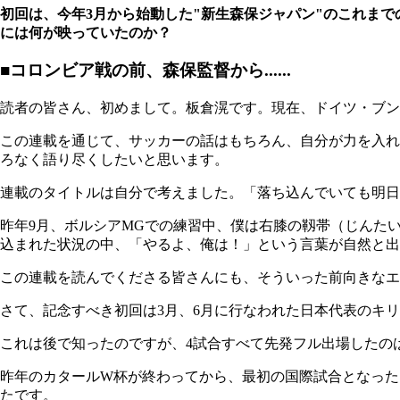
初回は、今年3月から始動した"新生森保ジャパン"のこれま
には何が映っていたのか？
■コロンビア戦の前、森保監督から......
読者の皆さん、初めまして。板倉滉です。現在、ドイツ・ブン
この連載を通じて、サッカーの話はもちろん、自分が力を入れ
ろなく語り尽くしたいと思います。
連載のタイトルは自分で考えました。「落ち込んでいても明日
昨年9月、ボルシアMGでの練習中、僕は右膝の靱帯（じんた
込まれた状況の中、「やるよ、俺は！」という言葉が自然と出
この連載を読んでくださる皆さんにも、そういった前向きなエ
さて、記念すべき初回は3月、6月に行なわれた日本代表のキ
これは後で知ったのですが、4試合すべて先発フル出場したの
昨年のカタールW杯が終わってから、最初の国際試合となった
たです。