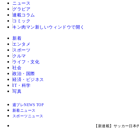
ニュース
グラビア
連載コラム
コミック
キン肉マン
新しいウィンドウで開く
新着
エンタメ
スポーツ
クルマ
ライフ・文化
社会
政治・国際
経済・ビジネス
IT・科学
写真
週プレNEWS TOP
新着ニュース
スポーツニュース
【新連載】サッカー日本