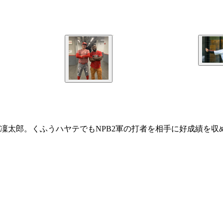
太郎。くふうハヤテでもNPB2軍の打者を相手に好成績を収め