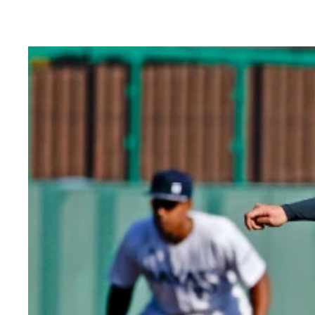
かつて独立リーグで抑え、先発としてタイトルを獲
全体練習終了後も球場に残り自主練習に励む平間。
練習が終わればチーム全員で後片付けや球場の掃除