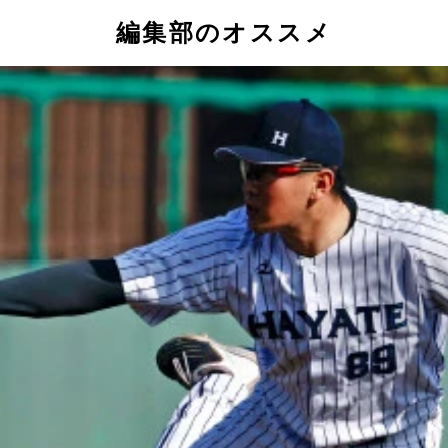
編集部のオススメ
得した平間凜太郎。くふうハヤテでもNPB2軍の打者を相手に
夕方からはジムで筋力トレーニングに取り組む
を行なう。既存のNPB12球団ではあまり見かけない光景だ