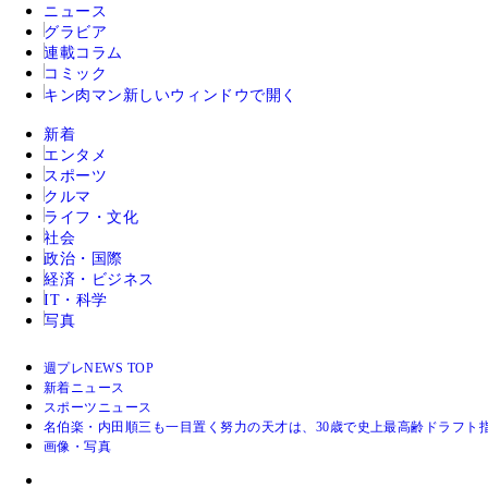
ニュース
グラビア
連載コラム
コミック
キン肉マン
新しいウィンドウで開く
新着
エンタメ
スポーツ
クルマ
ライフ・文化
社会
政治・国際
経済・ビジネス
IT・科学
写真
週プレNEWS TOP
新着ニュース
スポーツニュース
名伯楽・内田順三も一目置く努力の天才は、30歳で史上最高齢ドラフト
画像・写真