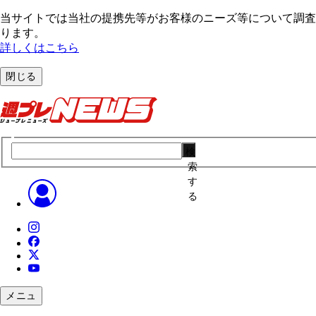
当サイトでは当社の提携先等がお客様のニーズ等について調査・
ります。
詳しくはこちら
閉じる
検
索
す
る
メニュ