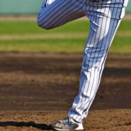
た「腕組みドヤ顔男」ランディ・アロサレーナ外野手（現シアト