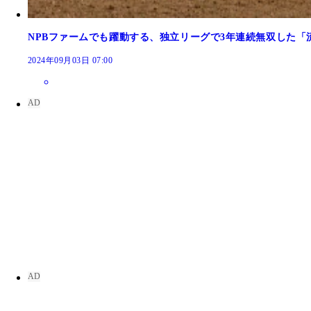
NPBファームでも躍動する、独立リーグで3年連続無双した「
2024年09月03日 07:00
2023年オフ、平間は高知退団後にメキシコのウ
撮影（写真／本人提供）