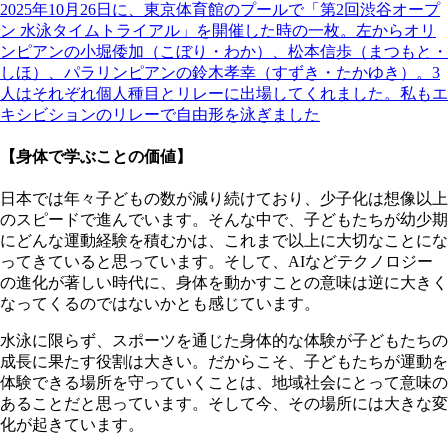
2025年10月26日に、東京体育館のプールで「第2回渋谷オープ
ン 水泳タイムトライアル」を開催した時の一枚。左からオリ
ンピアンの小堀倭加（こぼり・わか）、松本信歩（まつもと・
しほ）、パラリンピアンの鈴木孝幸（すずき・たかゆき）。3
人はそれぞれ個人種目とリレーに出場してくれました。私もエ
キシビションのリレーで自由形を泳ぎました
【身体で学ぶことの価値】
日本では年々子どもの数が減り続けており、少子化は想像以上
のスピードで進んでいます。そんな中で、子どもたちが幼少期
にどんな運動経験を積むかは、これまで以上に大切なことにな
ってきていると思っています。そして、AIなどテクノロジー
の進化が著しい時代に、身体を動かすことの意味は逆に大きく
なってくるのではないかとも感じています。
水泳に限らず、スポーツを通じた身体的な体験が子どもたちの
成長に果たす役割は大きい。だからこそ、子どもたちが運動を
体験できる場所を守っていくことは、地域社会にとって意味の
あることだと思っています。そして今、その場所には大きな変
化が起きています。