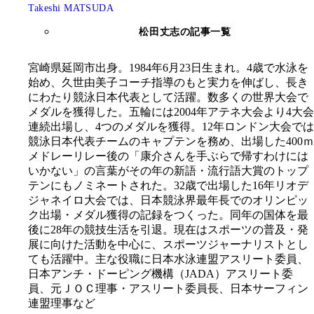
Takeshi MATSUDA
松田丈志の記事一覧
宮崎県延岡市出身。1984年6月23日生まれ。4歳で水泳を
始め、久世由美子コーチ指導のもと実力を伸ばし、長き
にわたり競泳日本代表として活躍。数多くの世界大会で
メダルを獲得した。五輪には2004年アテネ大会より4大会
連続出場し、4つのメダルを獲得。12年ロンドン大会では
競泳日本代表チームのキャプテンを務め、出場した400ｍ
メドレーリレー後の「康介さんを手ぶらで帰すわけには
いかない」の言葉がその年の新語・流行語大賞のトップ
テンにもノミネートされた。32歳で出場した16年リオデ
ジャネイロ大会では、日本競泳界最年長でのオリンピッ
ク出場・メダル獲得の記録をつくった。同年の国体を最
後に28年の競技生活を引退。現在はスポーツの普及・発
展に向けた活動を中心に、スポーツジャーナリストとし
ても活躍中。主な役職に日本水泳連盟アスリート委員、
日本アンチ・ドーピング機構（JADA）アスリート委
員、元ＪＯＣ理事・アスリート委員長、日本サーフィン
連盟理事など