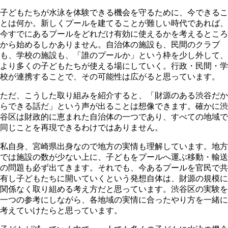
子どもたちが水泳を体験できる機会を守るために、今できるこ
とは何か。新しくプールを建てることが難しい時代であれば、
今すでにあるプールをどれだけ有効に使えるかを考えるところ
から始めるしかありません。自治体の施設も、民間のクラブ
も、学校の施設も、「誰のプールか」という枠を少し外して、
より多くの子どもたちが使える場にしていく。行政・民間・学
校が連携することで、その可能性は広がると思っています。
ただ、こうした取り組みを紹介すると、「財源のある渋谷だか
らできる話だ」という声が出ることは想像できます。確かに渋
谷区は財政的に恵まれた自治体の一つであり、すべての地域で
同じことを再現できるわけではありません。
私自身、宮崎県出身なので地方の実情も理解しています。地方
では施設の数が少ない上に、子どもをプールへ運ぶ移動・輸送
の問題も必ず出てきます。それでも、今あるプールを官民で共
有し子どもたちに開いていくという発想自体は、財源の規模に
関係なく取り組める考え方だと思っています。渋谷区の実験を
一つの参考にしながら、各地域の実情に合ったやり方を一緒に
考えていけたらと思っています。