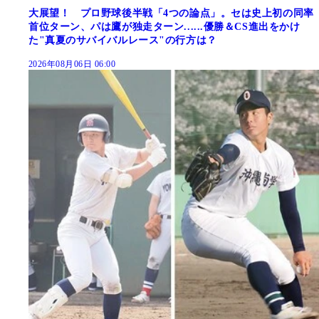
大展望！ プロ野球後半戦「4つの論点」。セは史上初の同率
首位ターン、パは鷹が独走ターン......優勝＆CS進出をかけ
た"真夏のサバイバルレース"の行方は？
2026年08月06日 06:00