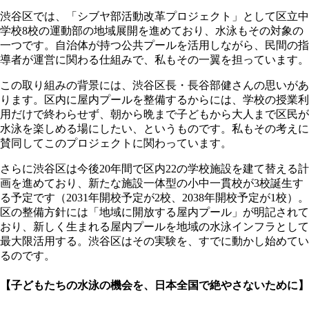
渋谷区では、「シブヤ部活動改革プロジェクト」として区立中
学校8校の運動部の地域展開を進めており、水泳もその対象の
一つです。自治体が持つ公共プールを活用しながら、民間の指
導者が運営に関わる仕組みで、私もその一翼を担っています。
この取り組みの背景には、渋谷区長・長谷部健さんの思いがあ
ります。区内に屋内プールを整備するからには、学校の授業利
用だけで終わらせず、朝から晩まで子どもから大人まで区民が
水泳を楽しめる場にしたい、というものです。私もその考えに
賛同してこのプロジェクトに関わっています。
さらに渋谷区は今後20年間で区内22の学校施設を建て替える計
画を進めており、新たな施設一体型の小中一貫校が3校誕生す
る予定です（2031年開校予定が2校、2038年開校予定が1校）。
区の整備方針には「地域に開放する屋内プール」が明記されて
おり、新しく生まれる屋内プールを地域の水泳インフラとして
最大限活用する。渋谷区はその実験を、すでに動かし始めてい
るのです。
【子どもたちの水泳の機会を、日本全国で絶やさないために】