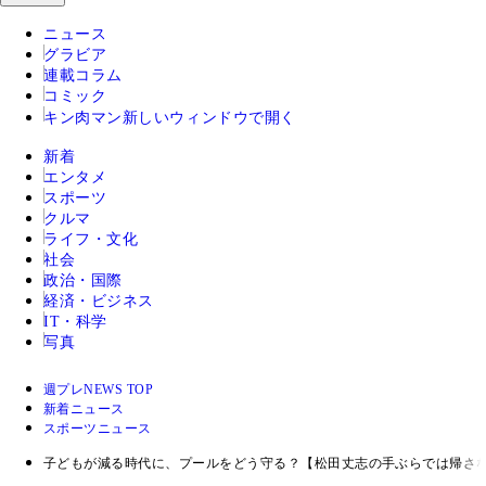
ニュース
グラビア
連載コラム
コミック
キン肉マン
新しいウィンドウで開く
新着
エンタメ
スポーツ
クルマ
ライフ・文化
社会
政治・国際
経済・ビジネス
IT・科学
写真
週プレNEWS TOP
新着ニュース
スポーツニュース
子どもが減る時代に、プールをどう守る？【松田丈志の手ぶらでは帰さない