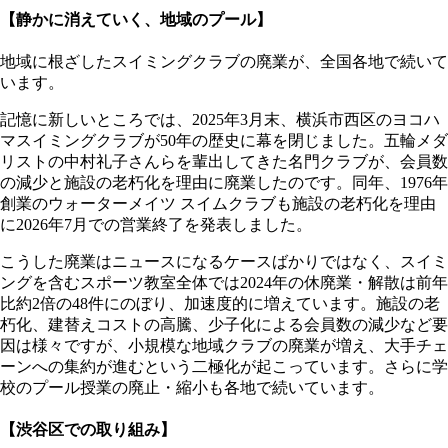
【静かに消えていく、地域のプール】
地域に根ざしたスイミングクラブの廃業が、全国各地で続いて
います。
記憶に新しいところでは、2025年3月末、横浜市西区のヨコハ
マスイミングクラブが50年の歴史に幕を閉じました。五輪メダ
リストの中村礼子さんらを輩出してきた名門クラブが、会員数
の減少と施設の老朽化を理由に廃業したのです。同年、1976年
創業のウォーターメイツ スイムクラブも施設の老朽化を理由
に2026年7月での営業終了を発表しました。
こうした廃業はニュースになるケースばかりではなく、スイミ
ングを含むスポーツ教室全体では2024年の休廃業・解散は前年
比約2倍の48件にのぼり、加速度的に増えています。施設の老
朽化、建替えコストの高騰、少子化による会員数の減少など要
因は様々ですが、小規模な地域クラブの廃業が増え、大手チェ
ーンへの集約が進むという二極化が起こっています。さらに学
校のプール授業の廃止・縮小も各地で続いています。
【渋谷区での取り組み】