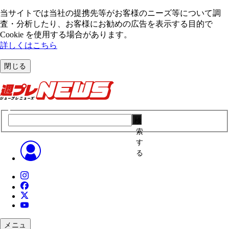
当サイトでは当社の提携先等がお客様のニーズ等について調
査・分析したり、お客様にお勧めの広告を表⽰する⽬的で
Cookie を使⽤する場合があります。
詳しくはこちら
閉じる
検
索
す
る
メニュ