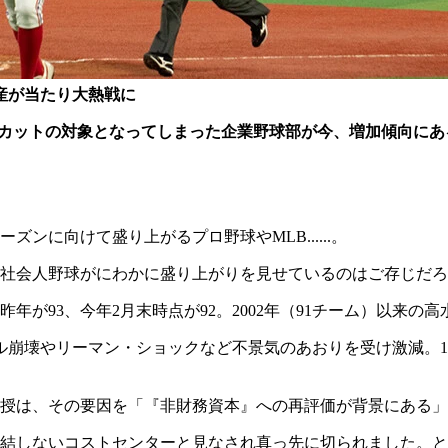
産が当たり大熱戦に
ストカットの対象となってしまった企業野球部が今、増加傾向に
ンに向けて盛り上がるプロ野球やMLB......。
社会人野球がにわかに盛り上がりを見せているのはご存じだろ
が93、今年2月末時点が92。2002年（91チーム）以来の高
ブル崩壊やリーマン・ショックなど不景気のあおりを受け激減。1
授は、その要因を「『非財務資本』への再評価が背景にある」
直結しないコストセンターと見なされ真っ先に切られました。