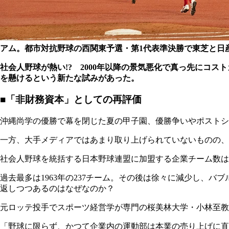
アム。都市対抗野球の西関東予選・第1代表準決勝で東芝と日
社会人野球が熱い!? 2000年以降の景気悪化で真っ先にコ
を懸けるという新たな試みがあった。
■「非財務資本」としての再評価
沖縄尚学の優勝で幕を閉じた夏の甲子園、優勝争いやポストシーズ
一方、大手メディアではあまり取り上げられていないものの、
社会人野球を統括する日本野球連盟に加盟する企業チーム数は昨年
過去最多は1963年の237チーム。その後は徐々に減少し、バ
返しつつあるのはなぜなのか？
元ロッテ投手でスポーツ経営学が専門の桜美林大学・小林至教
「野球に限らず、かつて企業内の運動部は本業の売り上げに