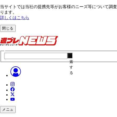
当サイトでは当社の提携先等がお客様のニーズ等について調査・
ります。
詳しくはこちら
閉じる
検
索
す
る
メニュ