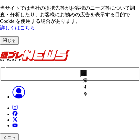
当サイトでは当社の提携先等がお客様のニーズ等について調
査・分析したり、お客様にお勧めの広告を表⽰する⽬的で
Cookie を使⽤する場合があります。
詳しくはこちら
閉じる
検
索
す
る
メニュ