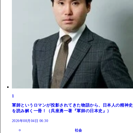
1
軍師というロマンが投影されてきた物語から、日本人の精神史
を読み解く一冊！（呉座勇一著『軍師の日本史』）
2026年08月04日 06:30
社会