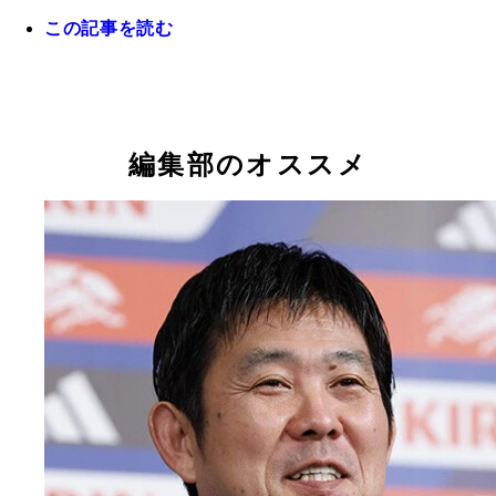
W杯での活躍が期待された三笘は、現地時間5月9
この記事を読む
合で左太ももの裏を負傷。全治約2ヵ月と診断され
バー外に
フィリップ・トルシエ 1955年3月生まれ、フラン
リ出身。自身もサッカー選手としてプレーした後、
者の道へ。1998年から日本代表の監督を務め、「
編集部のオススメ
ト3」の戦術を武器に、2002年日韓W杯で史上初の
16へと導いた。その後も多くの国やクラブで指揮
た名将