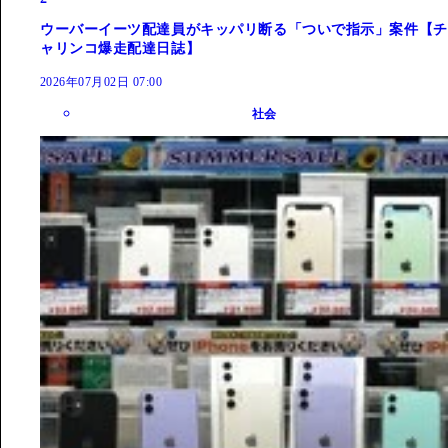
ウーバーイーツ配達員がキッパリ断る「ついで指示」案件【チ
ャリンコ爆走配達日誌】
2026年07月02日 07:00
社会