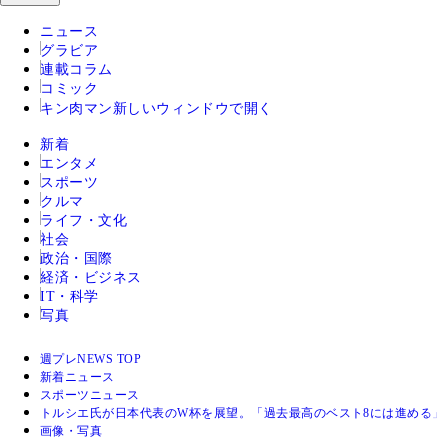
ニュース
グラビア
連載コラム
コミック
キン肉マン
新しいウィンドウで開く
新着
エンタメ
スポーツ
クルマ
ライフ・文化
社会
政治・国際
経済・ビジネス
IT・科学
写真
週プレNEWS TOP
新着ニュース
スポーツニュース
トルシエ氏が日本代表のW杯を展望。「過去最高のベスト8には進める」
画像・写真