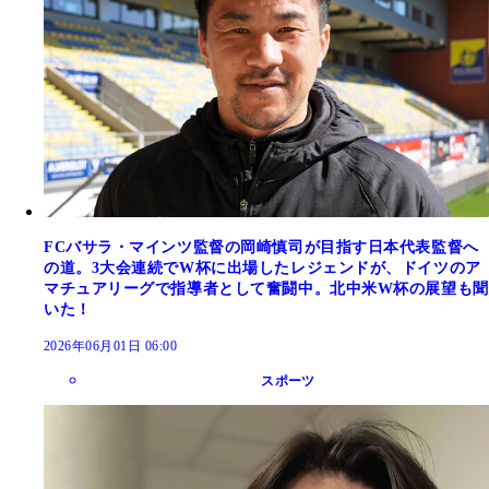
FCバサラ・マインツ監督の岡崎慎司が目指す日本代表監督へ
の道。3大会連続でW杯に出場したレジェンドが、ドイツのア
マチュアリーグで指導者として奮闘中。北中米W杯の展望も聞
いた！
2026年06月01日 06:00
スポーツ