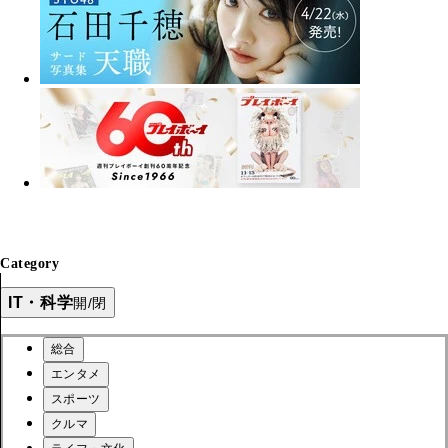
Category
IT・科学
開/閉
総合
エンタメ
スポーツ
クルマ