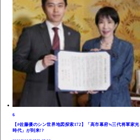
6
【#佐藤優のシン世界地図探索172】「高市幕府≒三代将軍家光
時代」が到来!?