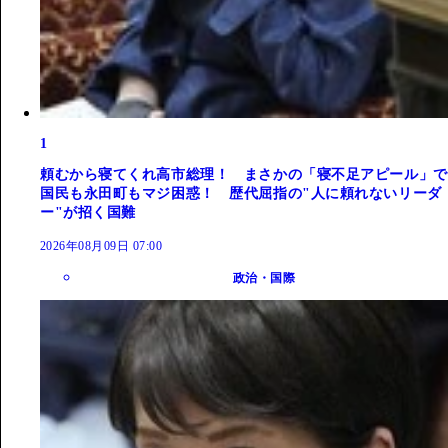
1
頼むから寝てくれ高市総理！ まさかの「寝不足アピール」で
国民も永田町もマジ困惑！ 歴代屈指の"人に頼れないリーダ
ー"が招く国難
2026年08月09日 07:00
政治・国際