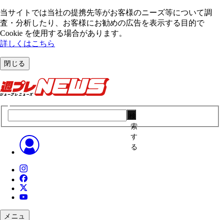
当サイトでは当社の提携先等がお客様のニーズ等について調
査・分析したり、お客様にお勧めの広告を表⽰する⽬的で
Cookie を使⽤する場合があります。
詳しくはこちら
閉じる
検
索
す
る
メニュ