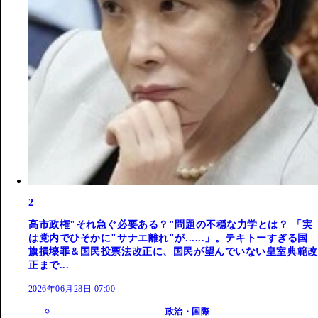
2
高市政権"それ急ぐ必要ある？"問題の不穏な力学とは？ 「実
は党内でひそかに"サナエ離れ"が......」。テキトーすぎる国
旗損壊罪＆国民投票法改正に、国民が望んでいない皇室典範改
正まで...
2026年06月28日 07:00
政治・国際