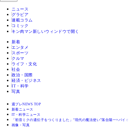
ニュース
グラビア
連載コラム
コミック
キン肉マン
新しいウィンドウで開く
新着
エンタメ
スポーツ
クルマ
ライフ・文化
社会
政治・国際
経済・ビジネス
IT・科学
写真
週プレNEWS TOP
新着ニュース
IT・科学ニュース
「初音ミクの遺伝子をつくりました」“現代の魔法使い”落合陽一×バイ
画像・写真