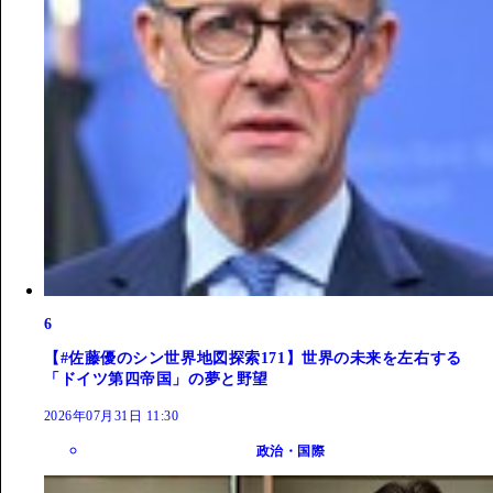
6
【#佐藤優のシン世界地図探索171】世界の未来を左右する
「ドイツ第四帝国」の夢と野望
2026年07月31日 11:30
政治・国際