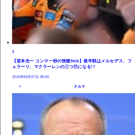
5
【堂本光一 コンマ一秒の恍惚Web】後半戦はメルセデス、フ
ェラーリ、マクラーレンの三つ巴になる!?
2026年08月07日 08:00
クルマ