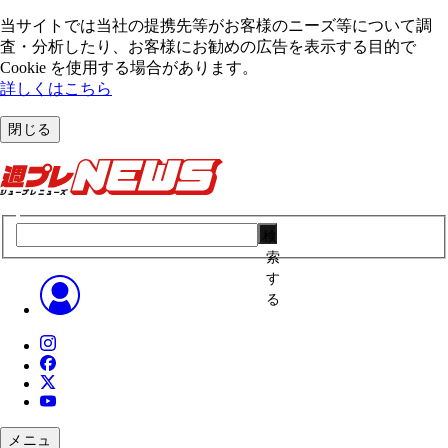
当サイトでは当社の提携先等がお客様のニーズ等について調
査・分析したり、お客様にお勧めの広告を表⽰する⽬的で
Cookie を使⽤する場合があります。
詳しくはこちら
閉じる
検
索
す
る
メニュ