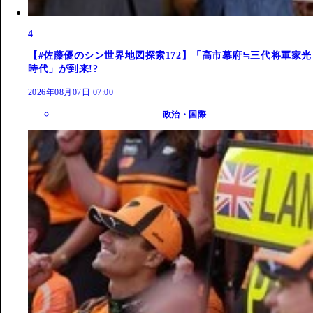
4
【#佐藤優のシン世界地図探索172】「高市幕府≒三代将軍家光
時代」が到来!?
2026年08月07日 07:00
政治・国際