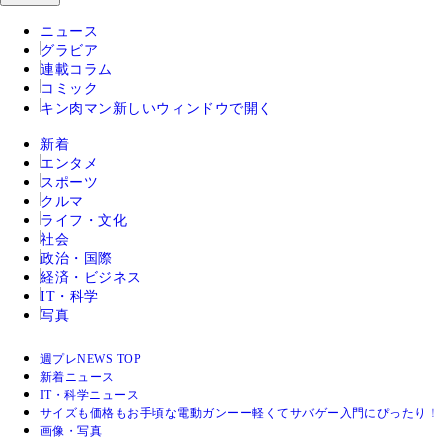
ニュース
グラビア
連載コラム
コミック
キン肉マン
新しいウィンドウで開く
新着
エンタメ
スポーツ
クルマ
ライフ・文化
社会
政治・国際
経済・ビジネス
IT・科学
写真
週プレNEWS TOP
新着ニュース
IT・科学ニュース
サイズも価格もお手頃な電動ガンーー軽くてサバゲー入門にぴったり！
画像・写真