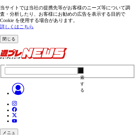
当サイトでは当社の提携先等がお客様のニーズ等について調
査・分析したり、お客様にお勧めの広告を表⽰する⽬的で
Cookie を使⽤する場合があります。
詳しくはこちら
閉じる
検
索
す
る
メニュ