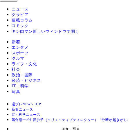
ニュース
グラビア
連載コラム
コミック
キン肉マン
新しいウィンドウで開く
新着
エンタメ
スポーツ
クルマ
ライフ・文化
社会
政治・国際
経済・ビジネス
IT・科学
写真
週プレNEWS TOP
新着ニュース
IT・科学ニュース
落合陽一×辻 愛沙子（クリエイティブディレクター）「分断が起きがち
画像・写真