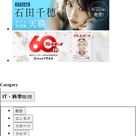
Category
IT・科学
開/閉
総合
エンタメ
スポーツ
クルマ