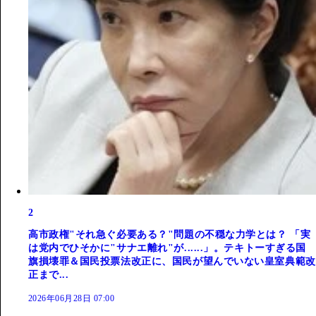
2
高市政権"それ急ぐ必要ある？"問題の不穏な力学とは？ 「実
は党内でひそかに"サナエ離れ"が......」。テキトーすぎる国
旗損壊罪＆国民投票法改正に、国民が望んでいない皇室典範改
正まで...
2026年06月28日 07:00