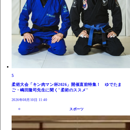
5
柔術大会「キン肉マン杯2026」開催直前特集！ ゆでたま
ご・嶋田隆司先生に聞く"柔術のススメ"
2026年08月10日 11:40
スポーツ