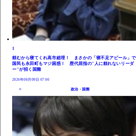
1
頼むから寝てくれ高市総理！ まさかの「寝不足アピール」で
国民も永田町もマジ困惑！ 歴代屈指の"人に頼れないリーダ
ー"が招く国難
2026年08月09日 07:00
政治・国際