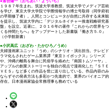
●落合陽一（おちあい・よういち）
１９８７年生まれ。筑波大学准教授。筑波大学でメディア芸術
を学び、東京大学大学院で学際情報学の博士号取得（同学府初
の早期修了者）。人間とコンピュータが自然に共存する未来観
を提示し、筑波大学内に「デジタルネイチャー推進戦略研究基
盤」を設立。近著に、２０１６年の著作『これからの世界をつ
くる仲間たちへ』をアップデートした新書版『働き方５.０』
（小学館新書）
●小沢高広（おざわ・たかひろ／うめ）
夫婦漫画家ユニット「うめ」のシナリオ・演出担当。テレビド
ラマ化もされたゲーム業界譚『東京トイボックス』シリーズ
や、沖縄の離島を舞台に民俗学を絡めた『南国トムソーヤ』、
アップルの創業ストーリーを独自の視点で漫画化した『ＳＴＥ
ＶＥＳ』など多くの作品を世に送り出している。作品内容のみ
ならずその発表方法も多彩かつ先進的で、業界のパイオニア的
存在。日本漫画家協会常務理事も務めている