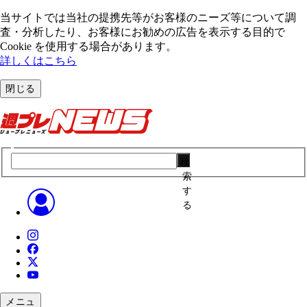
当サイトでは当社の提携先等がお客様のニーズ等について調
査・分析したり、お客様にお勧めの広告を表⽰する⽬的で
Cookie を使⽤する場合があります。
詳しくはこちら
閉じる
検
索
す
る
メニュ