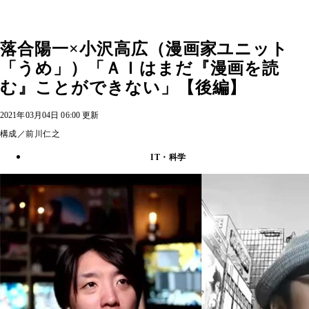
落合陽一×小沢高広（漫画家ユニット
「うめ」）「ＡＩはまだ『漫画を読
む』ことができない」【後編】
2021年03月04日 06:00 更新
構成／前川仁之
IT・科学