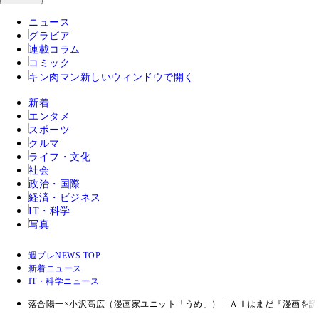
ニュース
グラビア
連載コラム
コミック
キン肉マン
新しいウィンドウで開く
新着
エンタメ
スポーツ
クルマ
ライフ・文化
社会
政治・国際
経済・ビジネス
IT・科学
写真
週プレNEWS TOP
新着ニュース
IT・科学ニュース
落合陽一×小沢高広（漫画家ユニット「うめ」）「ＡＩはまだ『漫画を