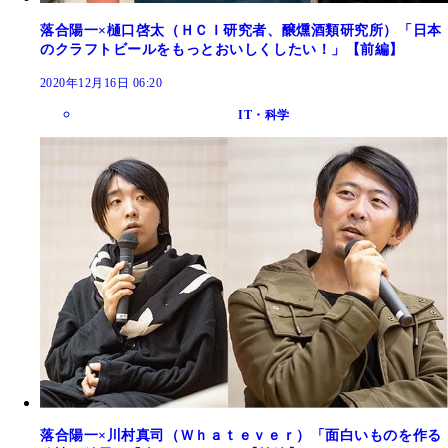
落合陽一×樋口啓太（ＨＣＩ研究者、醸燻酒類研究所）「日本
のクラフトビールをもっとおいしくしたい！」【前編】
2020年12月16日 06:20
IT・科学
落合陽一×川村真司（Ｗｈａｔｅｖｅｒ）「面白いものを作る