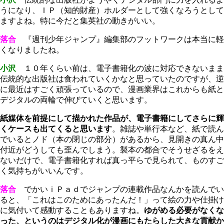
うになり、ＩＰ（知的財産）ホルダーとして強くなろうとして
ますよね。特に今だと集英社の動きがいい。
落合
『週刊少年ジャンプ』編集部のフットワークは本当に軽
くなりましたね。
小沢
１０年くらい前は、電子書籍化の波に対応できないまま
伝統的な出版社は食われていくかなと思っていたのですが、逆
に最近はすごく頑張っているので、漫画業界はこれからも紙と
デジタルの両輪で伸びていくと思います。
紙媒体を前提にして描かれた作品が、電子書籍にしてさらに輝
くケースも出てくると思います
。雑誌や単行本など、紙で読ん
でいるとノド（本の閉じの部分）があるから、見開きの真ん中
付近がどうしても歪んでしまう。製本の都合でそうせざるをえ
ないだけで、電子書籍化すれば真っ平らで見られて、ものすご
く気持ちがいいんです。
落合
でかいｉＰａｄでジャンプの連載作品なんかを読んでい
ると、「これはこのためにあったんだ！」って絵の力や仕掛け
に気付いて感動することもありますね。
ゆがめる必要がなくな
った、というのはデジタル化が漫画にもたらした大きな貢献か