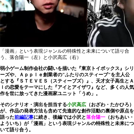
「漫画」という表現ジャンルの特殊性と未来について語り合
う、落合陽一（左）と小沢高広（右）
弱小ゲーム制作会社の闘いを描いた『東京トイボックス』シリ
ーズや、Ａｐｐｌｅ創業者の"ふたりのスティーブ"を主人公
とする『ＳＴＥＶＥＳ（スティーブズ）』、天才女子高生とＡ
Ｉの恋愛をテーマにした『アイとアイザワ』など、多くの人気
作を世に放ってきた漫画家ユニット「うめ」。
そのシナリオ・演出を担当する
小沢高広
（おざわ・たかひろ）
が、作品の発表方法も含めて先進的な創作活動の裏側や原点を
語った
前編記事
に続き、後編では小沢と
落合陽一
（おちあい・
よういち）が「漫画」という表現ジャンルの特殊性と未来につ
いて語り合う。