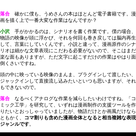
落合
確かに僕も、うめさんの本はほとんど電子書籍です。漫
画を描く上で一番大変な作業はなんですか？
小沢
手がかかるのは、シナリオを書く作業です。僕の場合、
物語の映像が頭に浮かび、それを何回も巻き戻しては脳内再生
して、言葉にしていくんです。小説と違って、漫画原作のシナ
リオは細かな文章表現にこだわる必要がないので、そこはまだ
楽な面もありますが、ただ文字に起こすだけの作業はやはり面
倒くさいですね。
頭の中に映っている映像のまんま、プラグインして渡したい、
ジャックインして直接流し込みたいといつも思いますが、それ
もできないので。
落合
なるべくアナログな作業を減らしたいわけですね。「コ
ミック工学」を研究して、いずれは漫画制作の支援ツールを作
りたいとおっしゃっていましたが、物語だけとか画風だけなら
ともかく、
コマ割りも含めた漫画全体となると相当複雑な表現
ジャンルです
。