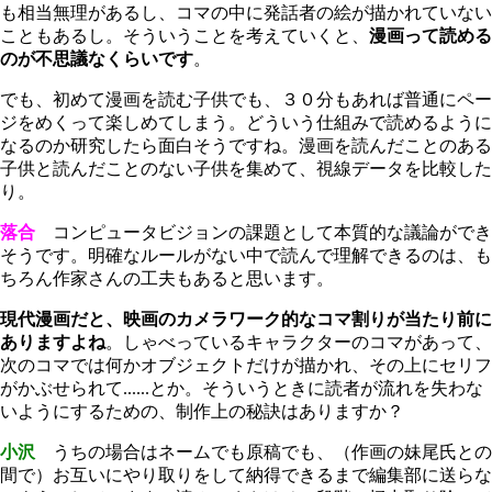
も相当無理があるし、コマの中に発話者の絵が描かれていない
こともあるし。そういうことを考えていくと、
漫画って読める
のが不思議なくらいです
。
でも、初めて漫画を読む子供でも、３０分もあれば普通にペー
ジをめくって楽しめてしまう。どういう仕組みで読めるように
なるのか研究したら面白そうですね。漫画を読んだことのある
子供と読んだことのない子供を集めて、視線データを比較した
り。
落合
コンピュータビジョンの課題として本質的な議論ができ
そうです。明確なルールがない中で読んで理解できるのは、も
ちろん作家さんの工夫もあると思います。
現代漫画だと、映画のカメラワーク的なコマ割りが当たり前に
ありますよね
。しゃべっているキャラクターのコマがあって、
次のコマでは何かオブジェクトだけが描かれ、その上にセリフ
がかぶせられて......とか。そういうときに読者が流れを失わな
いようにするための、制作上の秘訣はありますか？
小沢
うちの場合はネームでも原稿でも、（作画の妹尾氏との
間で）お互いにやり取りをして納得できるまで編集部に送らな