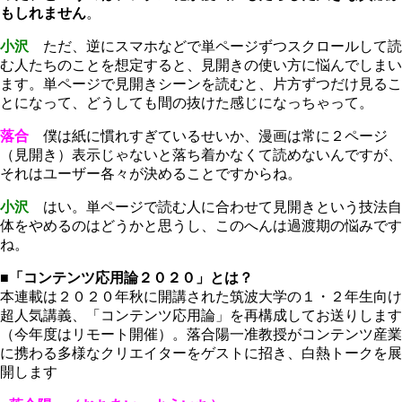
もしれません
。
小沢
ただ、逆にスマホなどで単ページずつスクロールして読
む人たちのことを想定すると、見開きの使い方に悩んでしまい
ます。単ページで見開きシーンを読むと、片方ずつだけ見るこ
とになって、どうしても間の抜けた感じになっちゃって。
落合
僕は紙に慣れすぎているせいか、漫画は常に２ページ
（見開き）表示じゃないと落ち着かなくて読めないんですが、
それはユーザー各々が決めることですからね。
小沢
はい。単ページで読む人に合わせて見開きという技法自
体をやめるのはどうかと思うし、このへんは過渡期の悩みです
ね。
■「コンテンツ応用論２０２０」とは？
本連載は２０２０年秋に開講された筑波大学の１・２年生向け
超人気講義、「コンテンツ応用論」を再構成してお送りします
（今年度はリモート開催）。落合陽一准教授がコンテンツ産業
に携わる多様なクリエイターをゲストに招き、白熱トークを展
開します