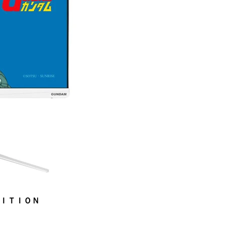
ＤＩＴＩＯＮ