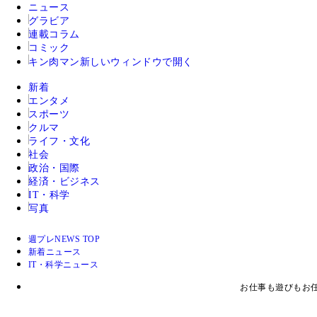
ニュース
グラビア
連載コラム
コミック
キン肉マン
新しいウィンドウで開く
新着
エンタメ
スポーツ
クルマ
ライフ・文化
社会
政治・国際
経済・ビジネス
IT・科学
写真
週プレNEWS TOP
新着ニュース
IT・科学ニュース
お仕事も遊びもお