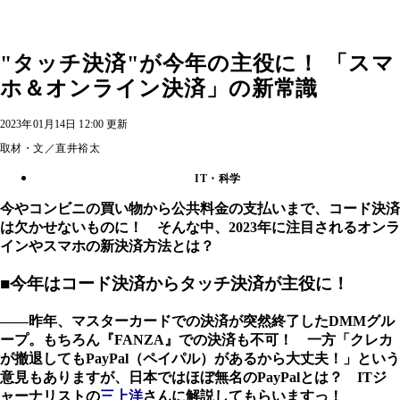
"タッチ決済"が今年の主役に！ 「スマ
ホ＆オンライン決済」の新常識
2023年01月14日 12:00 更新
取材・文／直井裕太
IT・科学
今やコンビニの買い物から公共料金の支払いまで、コード決済
は欠かせないものに！ そんな中、2023年に注目されるオンラ
インやスマホの新決済方法とは？
■今年はコード決済からタッチ決済が主役に！
――昨年、マスターカードでの決済が突然終了したDMMグル
ープ。もちろん『FANZA』での決済も不可！ 一方「クレカ
が撤退してもPayPal（ペイパル）があるから大丈夫！」という
意見もありますが、日本ではほぼ無名のPayPalとは？ ITジ
ャーナリストの
三上洋
さんに解説してもらいますっ！