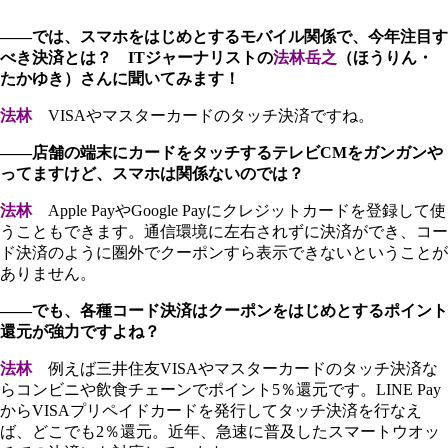
――では、スマホをはじめとするモバイル関係で、今年注目す
べき決済とは？ ITジャーナリストの
法林岳之
（ほうりん・
たかゆき）さんに聞いてみます！
法林
VISAやマスターカードのタッチ決済ですね。
――店舗の端末にカードをタッチするテレビCMをガンガンや
ってますけど、スマホは関係ないのでは？
法林
Apple PayやGoogle Payにクレジットカードを登録して使
うこともできます。通信環境に左右されずに決済ができ、コー
ド決済のように圏外でクーポンすら表示できないということが
ありません。
――でも、各種コード決済はクーポンをはじめとするポイント
還元が強力ですよね？
法林
例えば三井住友VISAやマスターカードのタッチ決済な
らコンビニや飲食チェーンでポイント5％還元です。LINE Pay
からVISAプリペイドカードを発行してタッチ決済を行なえ
ば、どこでも2％還元。近年、急速に普及したスマートウオッ