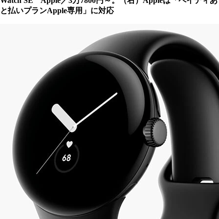
Watch SE Apple／3万7800円～。（右）Appleは「ペイディあ
と払いプランApple専用」に対応