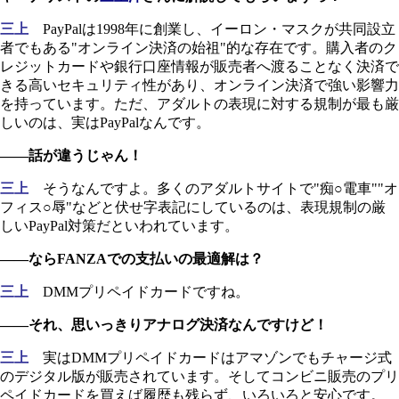
三上
PayPalは1998年に創業し、イーロン・マスクが共同設立
者でもある"オンライン決済の始祖"的な存在です。購入者のク
レジットカードや銀行口座情報が販売者へ渡ることなく決済で
きる高いセキュリティ性があり、オンライン決済で強い影響力
を持っています。ただ、アダルトの表現に対する規制が最も厳
しいのは、実はPayPalなんです。
――話が違うじゃん！
三上
そうなんですよ。多くのアダルトサイトで"痴○電車""オ
フィス○辱"などと伏せ字表記にしているのは、表現規制の厳
しいPayPal対策だといわれています。
――ならFANZAでの支払いの最適解は？
三上
DMMプリペイドカードですね。
――それ、思いっきりアナログ決済なんですけど！
三上
実はDMMプリペイドカードはアマゾンでもチャージ式
のデジタル版が販売されています。そしてコンビニ販売のプリ
ペイドカードを買えば履歴も残らず、いろいろと安心です。