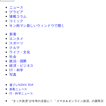
ニュース
グラビア
連載コラム
コミック
キン肉マン
新しいウィンドウで開く
新着
エンタメ
スポーツ
クルマ
ライフ・文化
社会
政治・国際
経済・ビジネス
IT・科学
写真
週プレNEWS TOP
新着ニュース
IT・科学ニュース
"タッチ決済"が今年の主役に！ 「スマホ＆オンライン決済」の新常識