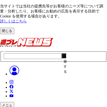
当サイトでは当社の提携先等がお客様のニーズ等について調
査・分析したり、お客様にお勧めの広告を表⽰する⽬的で
Cookie を使⽤する場合があります。
詳しくはこちら
閉じる
検
索
す
る
メニュ