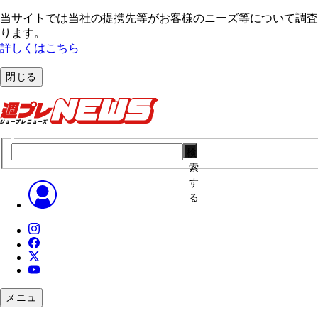
当サイトでは当社の提携先等がお客様のニーズ等について調査・
ります。
詳しくはこちら
閉じる
検
索
す
る
メニュ