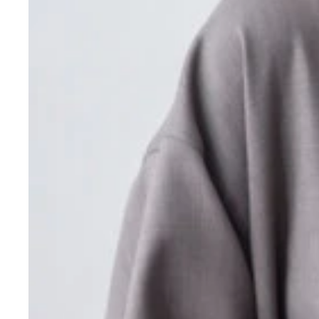
PITAKA MagEZ Charging Stand PITAKA／1万659