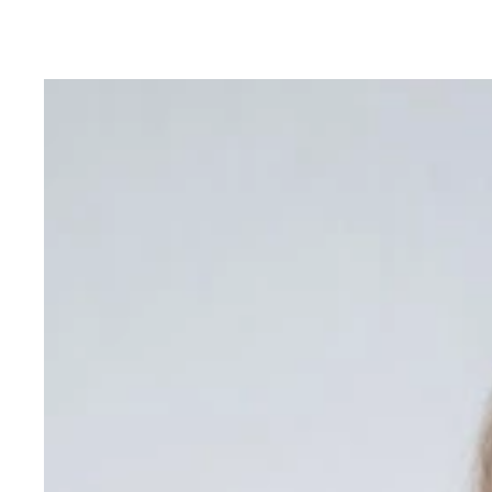
PITAKA MagEZ Case Pro for iPad Pro PITAKA／各
Eufy Security SmartTrack Card アンカー・ジャパン