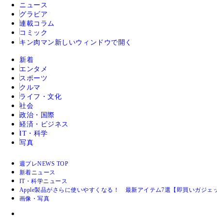
ニュース
グラビア
連載コラム
コミック
キン肉マン
新しいウィンドウで開く
新着
エンタメ
スポーツ
クルマ
ライフ・文化
社会
政治・国際
経済・ビジネス
IT・科学
写真
週プレNEWS TOP
新着ニュース
IT・科学ニュース
Apple製品がさらに使いやすくなる！ 最新アイテム7選【即買いガジェ
画像・写真