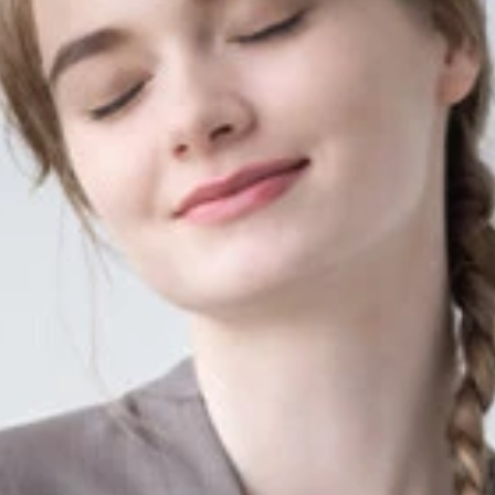
ナショナル／各4500円
Apple Watch Ultra/8/7/6/SE/5/4適用）
円（Apple Watch Ultra/8/7用）
ップおよびディスプレイ用） ベルキン／実勢価格5600円前後