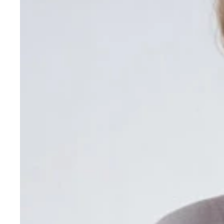
イージーアジャスト メタルバンド ロア・インター
PITAKA Carbon Fiber Watch Band PITAKA／9999円（
PITAKA Air Case For Apple Watch PITAKA／各4999
MagSafe対応iPhoneマウント（Macデスクト