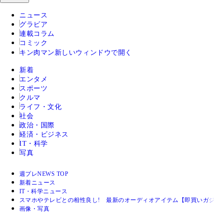
ニュース
グラビア
連載コラム
コミック
キン肉マン
新しいウィンドウで開く
新着
エンタメ
スポーツ
クルマ
ライフ・文化
社会
政治・国際
経済・ビジネス
IT・科学
写真
週プレNEWS TOP
新着ニュース
IT・科学ニュース
スマホやテレビとの相性良し! 最新のオーディオアイテム【即買いガジ
画像・写真