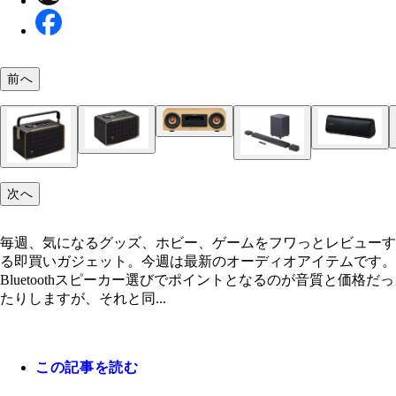
コンパクトコンポーネントシステム EX-DM10 JV
前へ
ウッド／実勢価格4万9800円前後
ビッグイヤフォンスピーカー ハック／1980円／1
AX-FX10 東芝エルイートレーディング／実勢価格
売予定
1000円前後
JBL Authentics 200 ハーマンインターナショナル／
9500円
次へ
BAR 800 ハーマンインターナショナル／ 9万9990
毎週、気になるグッズ、ホビー、ゲームをフワっとレビューす
JBL Authentics 300 ハーマンインターナショナル／
る即買いガジェット。今週は最新のオーディオアイテムです。
6000円
Bluetoothスピーカー選びでポイントとなるのが音質と価格だっ
たりしますが、それと同...
この記事を読む