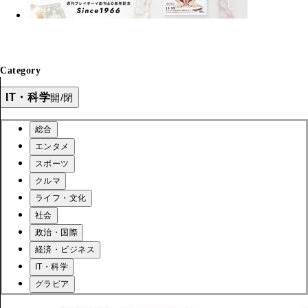
Category
IT・科学
開/閉
総合
エンタメ
スポーツ
クルマ
ライフ・文化
社会
政治・国際
経済・ビジネス
IT・科学
グラビア