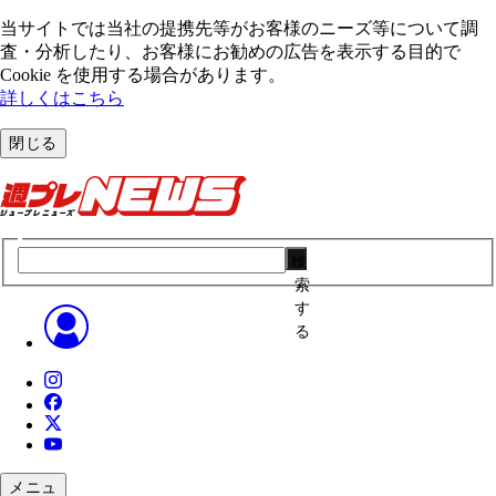
当サイトでは当社の提携先等がお客様のニーズ等について調
査・分析したり、お客様にお勧めの広告を表⽰する⽬的で
Cookie を使⽤する場合があります。
詳しくはこちら
閉じる
検
索
す
る
メニュ