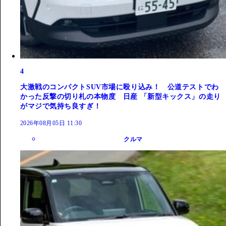
4
大激戦のコンパクトSUV市場に殴り込み！ 公道テストでわ
かった反撃の切り札の本物度 日産 「新型キックス」の走り
がマジで気持ち良すぎ！
2026年08月05日 11:30
クルマ