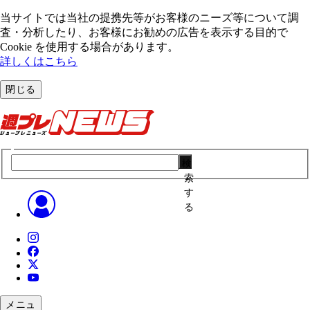
当サイトでは当社の提携先等がお客様のニーズ等について調
査・分析したり、お客様にお勧めの広告を表⽰する⽬的で
Cookie を使⽤する場合があります。
詳しくはこちら
閉じる
検
索
す
る
メニュ