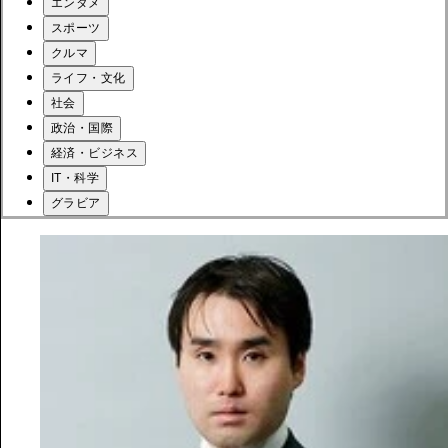
エンタメ
スポーツ
クルマ
ライフ・文化
社会
政治・国際
経済・ビジネス
IT・科学
グラビア