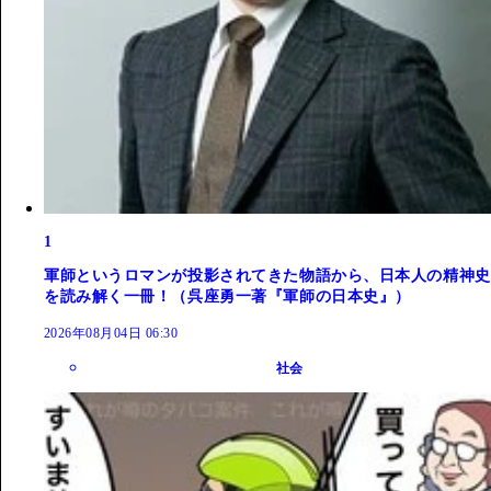
1
軍師というロマンが投影されてきた物語から、日本人の精神史
を読み解く一冊！（呉座勇一著『軍師の日本史』）
2026年08月04日 06:30
社会