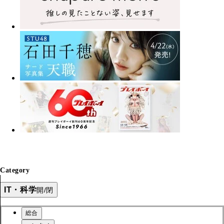
Category
IT・科学
開/閉
総合