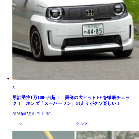
5
累計受注1万1000台超！ 異例の大ヒットEVを徹底チェッ
ク！ ホンダ「スーパーワン」の走りがクソ楽しい!!
2026年07月01日 11:30
クルマ