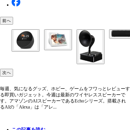
Xiaomi サウンドアウトドア シャオミ・ジャパン
価格各4990円前後
前へ
Echo Show 8 第3世代 Amazon.co.jp／各2万2980円（
次へ
年発売モデル）
Echo Spot Amazon.co.jp／各1万1480円（2024年
ル）
毎週、気になるグッズ、ホビー、ゲームをフワっとレビューす
る即買いガジェット。今週は最新のワイヤレススピーカーで
す。アマゾンのAIスピーカーであるEchoシリーズ。搭載され
るAIの「Alexa」は「アレ...
この記事を読む