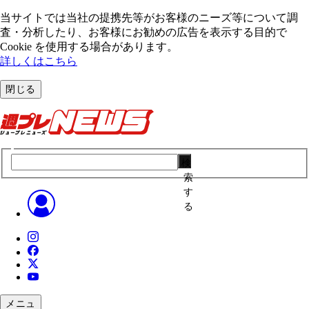
当サイトでは当社の提携先等がお客様のニーズ等について調
査・分析したり、お客様にお勧めの広告を表⽰する⽬的で
Cookie を使⽤する場合があります。
詳しくはこちら
閉じる
検
索
す
る
メニュ