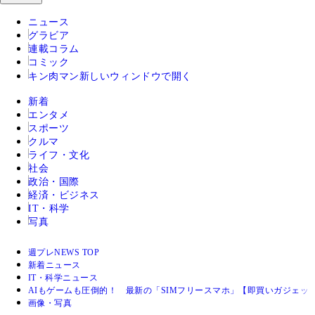
ニュース
グラビア
連載コラム
コミック
キン肉マン
新しいウィンドウで開く
新着
エンタメ
スポーツ
クルマ
ライフ・文化
社会
政治・国際
経済・ビジネス
IT・科学
写真
週プレNEWS TOP
新着ニュース
IT・科学ニュース
AIもゲームも圧倒的！ 最新の「SIMフリースマホ」【即買いガジェッ
画像・写真