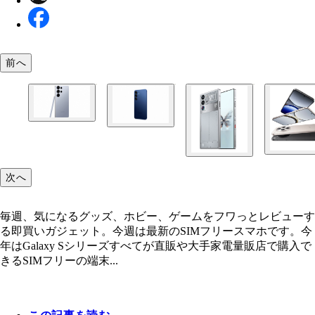
前へ
Galaxy S25 Ultra サムスン電子ジャパン／19万980
（256GBモデル）から／2月14日発売
Galaxy S25 サムスン電子ジャパン／12万9000円
（256GBモデル）から／2月14日発売
次へ
毎週、気になるグッズ、ホビー、ゲームをフワっとレビューす
る即買いガジェット。今週は最新のSIMフリースマホです。今
年はGalaxy Sシリーズすべてが直販や大手家電量販店で購入で
きるSIMフリーの端末...
OPPO Find X8 オウガ・ジャパン／13万9800円
REDMAGIC 10 Pro Fastlane Japan／12万2800円
（12GB+256GBモデル）から