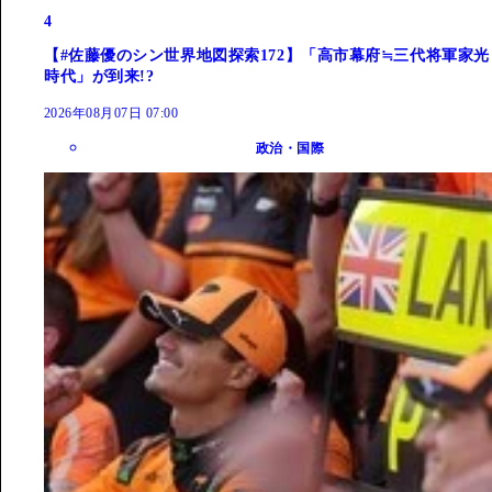
4
【#佐藤優のシン世界地図探索172】「高市幕府≒三代将軍家光
時代」が到来!?
2026年08月07日 07:00
政治・国際