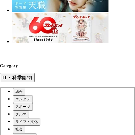
Category
IT・科学
開/閉
総合
エンタメ
スポーツ
クルマ
ライフ・文化
社会