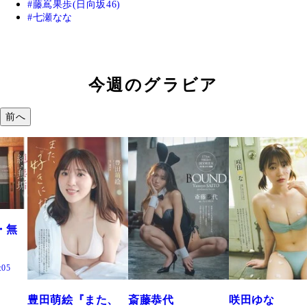
藤嶌果歩(日向坂46)
七瀬なな
今週のグラビア
前へ
た、
斎藤恭代
咲田ゆな
藤水咲桜『花