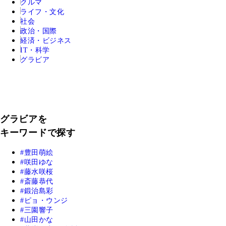
クルマ
ライフ・文化
社会
政治・国際
経済・ビジネス
IT・科学
グラビア
グラビアを
キーワードで探す
豊田萌絵
咲田ゆな
藤水咲桜
斎藤恭代
鍛治島彩
ピョ・ウンジ
三園響子
山田かな