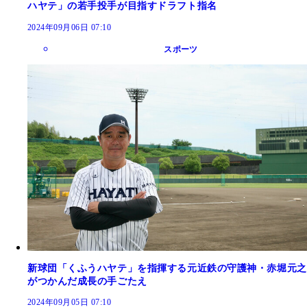
ハヤテ」の若手投手が目指すドラフト指名
2024年09月06日 07:10
スポーツ
新球団「くふうハヤテ」を指揮する元近鉄の守護神・赤堀元之
がつかんだ成長の手ごたえ
2024年09月05日 07:10