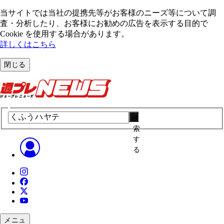
当サイトでは当社の提携先等がお客様のニーズ等について調
査・分析したり、お客様にお勧めの広告を表⽰する⽬的で
Cookie を使⽤する場合があります。
詳しくはこちら
閉じる
検
索
す
る
メニュ