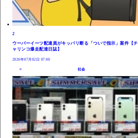
2
ウーバーイーツ配達員がキッパリ断る「ついで指示」案件【チ
ャリンコ爆走配達日誌】
2026年07月02日 07:00
社会