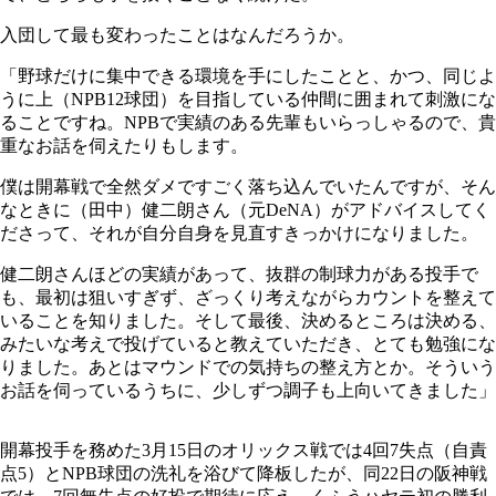
入団して最も変わったことはなんだろうか。
「野球だけに集中できる環境を手にしたことと、かつ、同じよ
うに上（NPB12球団）を目指している仲間に囲まれて刺激にな
ることですね。NPBで実績のある先輩もいらっしゃるので、貴
重なお話を伺えたりもします。
僕は開幕戦で全然ダメですごく落ち込んでいたんですが、そん
なときに（田中）健二朗さん（元DeNA）がアドバイスしてく
ださって、それが自分自身を見直すきっかけになりました。
健二朗さんほどの実績があって、抜群の制球力がある投手で
も、最初は狙いすぎず、ざっくり考えながらカウントを整えて
いることを知りました。そして最後、決めるところは決める、
みたいな考えで投げていると教えていただき、とても勉強にな
りました。あとはマウンドでの気持ちの整え方とか。そういう
お話を伺っているうちに、少しずつ調子も上向いてきました」
開幕投手を務めた3月15日のオリックス戦では4回7失点（自責
点5）とNPB球団の洗礼を浴びて降板したが、同22日の阪神戦