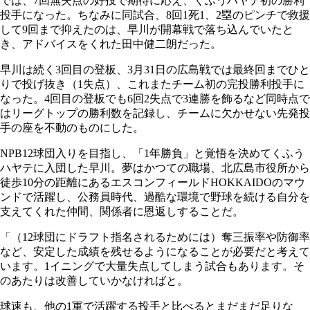
では、7回無失点の好投で期待に応え、くふうハヤテ初の勝利
投手になった。ちなみに同試合、8回1死1、2塁のピンチで救援
して9回まで抑えたのは、早川が開幕戦で落ち込んでいたと
き、アドバイスをくれた田中健二朗だった。
早川は続く3回目の登板、3月31日の広島戦では最終回までひと
りで投げ抜き（1失点）、これまたチーム初の完投勝利投手に
なった。4回目の登板でも6回2失点で3連勝を飾るなど同時点で
はリーグトップの勝利数を記録し、チームに欠かせない先発投
手の座を不動のものにした。
NPB12球団入りを目指し、「1年勝負」と覚悟を決めてくふう
ハヤテに入団した早川。夢はかつての職場、北広島市役所から
徒歩10分の距離にあるエスコンフィールドHOKKAIDOのマウ
ンドで活躍し、公務員時代、過酷な環境で野球を続ける自分を
支えてくれた仲間、関係者に恩返しすることだ。
「（12球団にドラフト指名されるためには）奪三振率や防御率
など、安定した成績を残せるようになることが必要だと考えて
います。1イニングで大量失点してしまう試合もあります。そ
のあたりは改善していかなければと。
球速も、他の1軍で活躍する投手と比べるとまだまだ足りな