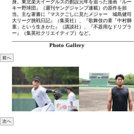
身。東北楽天イーグルスの創設元年を追った漫画『ルー
キー野球団』（週刊ヤングジャンプ連載）の原作を担
当。主な著書に『マスクごしに見たメジャー 城島健司
大リーグ挑戦日記』（集英社）、『歌舞伎の童「中村獅
童」という生きかた』（講談社）、『不器用なドリブラ
ー』（集英社クリエイティブ）など。
Photo Gallery
前へ
次へ