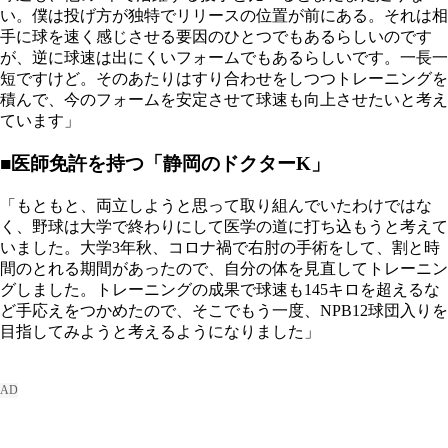
い。僕は投げ方が独特でリリースの位置が前にある。それは相
手に球を速く感じさせる要因のひとつでもあるらしいのです
が、逆に球速は出にくいフォームでもあるらしいです。一長一
短ですけど。そのあたりはすり合わせをしつつトレーニングを
積んで、今のフォームを安定させて球速も向上させたいと考え
ています」
■医師免許を持つ「静岡のドクターK」
「もともと、両立しようと思って取り組んでいたわけではな
く、野球は大学で終わりにして医学の道に打ち込もうと考えて
いました。大学3年秋、コロナ禍で右肘の手術をして、割と時
間のとれる期間があったので、自分の体を見直してトレーニン
グしました。トレーニングの成果で球速も145キロを超えるな
ど手応えをつかめたので、そこでもう一度、NPB12球団入りを
目指してみようと考えるようになりました」