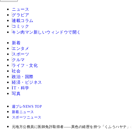
ニュース
グラビア
連載コラム
コミック
キン肉マン
新しいウィンドウで開く
新着
エンタメ
スポーツ
クルマ
ライフ・文化
社会
政治・国際
経済・ビジネス
IT・科学
写真
週プレNEWS TOP
新着ニュース
スポーツニュース
元地方公務員に医師免許取得者――異色の経歴を持つ「くふうハヤテ」