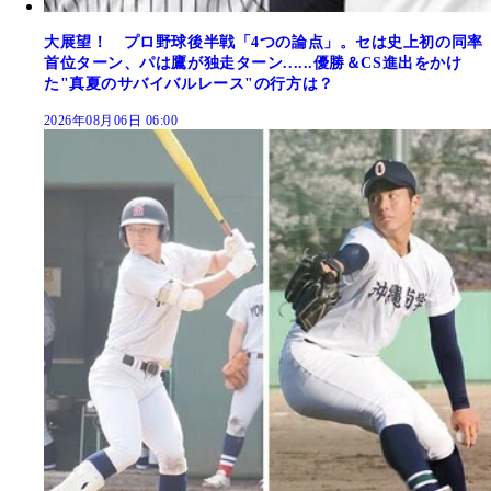
大展望！ プロ野球後半戦「4つの論点」。セは史上初の同率
首位ターン、パは鷹が独走ターン......優勝＆CS進出をかけ
た"真夏のサバイバルレース"の行方は？
2026年08月06日 06:00