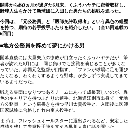
開幕から約3ヵ月が過ぎた6月末、くふうハヤテに密着取材し、
野球人生をかけて新球団に入団した男たちの挑戦を追った。
今回は、「元公務員」と「医師免許取得者」という異色の経歴
を持つ、期待の若手投手ふたりを紹介したい。（全15回連載の
6回目）
■地方公務員を辞めて夢にかける男
開幕直後には大量失点の惨敗が目立ったくふうハヤテだが、筆
者が訪れた6月には、同じ負けでも接戦を演じることが多くな
っていた。赤堀元之監督が目指す、「ファンが球場に足を運び
たくなる、わくわくするような野球」が少しずつ実現してきて
いるようだった。
戦える集団になりつつあるチームにあって成長著しいのが、異
色のキャリアを持つふたりの選手。北海道江別市出身で「元地
方公務員」という肩書きを持つ早川太貴投手と、入団後に医師
国家試験に合格した竹内奎人投手だ。
まずは、フレッシュオールスターに選出されるなど、安定した
成績を残して先発投手陣を支える早川太貴に話を聞いた。