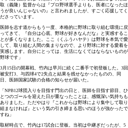
取（義隆）監督からは『プロ野球選手よりも、医者になったほ
うが良いんじゃないの』と言われましたが、すごく応援してく
ださっています。
医師を志す道からもう一度、本格的に野球に取り組む環境に戻
ってきて、『自分は心底、野球が好きなんだな』と実感するこ
とが多くなりました。ここ（くふうハヤテ）は野球を本気で愛
して、取り組む人間の集まりなので、より野球に対する愛着を
実感します。自分にとっては、生活になくてはならないものが
野球です」
3月15日の開幕戦、竹内は早川に続く二番手で初登板した。3回
被安打3、与四球4で2失点と結果を残せなかったものの、同
日、医師国家試験の合格の知らせが届いた。
「NPB12球団入りを目指す門出の日と、医師を目指す節目、ひ
とつのゴールを迎えた日が重なったことは、感慨深い気持ちも
ありました。ただやはり『これからは野球により集中して取り
組まなければ』という気の引き締まる思いのほうが強かったで
すね」
取材時点で、竹内は17試合に登板。当初は中継ぎだったが、5