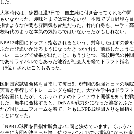
した。
大学時代は、練習は週3日で、自主練に付き合ってくれる仲間
もいなかった。趣味とまでは言わないが、本気でプロ野球を目
指すような仲間も雰囲気も皆無だった。竹内自身も、中学・高
校時代のような本気の気持ちではいなかったかもしれない。
NPB12球団にドラフト指名されるという、封印したはずの夢を
ふたたび追いかけるようになったきっかけは、前述したように
トレーニングで成果が出たこと。もうひとつ、高校時代の仲間
でありライバルでもあった池谷が社会人を経てドラフト指名
（5位）されたこともあった。
医師国家試験合格を目指して毎日5、6時間の勉強と日々の病院
実習と平行してトレーニングを続けた。大学在学中はドラフト
指名漏れしたが、くふうハヤテのトライアウト開催を知り挑戦
した。無事に合格すると、DeNAを戦力外になった池谷とふた
たび同じユニフォームを着て、ともにNPB12球団入りを目指す
ことになった。
「NPB12球団を目指す勝負は2年間と決めています。くふうハ
ヤテに入団が決まった際、侍ジャパンU15でお世話になった鹿