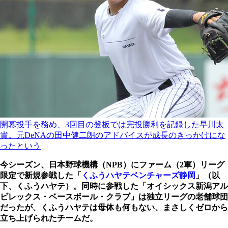
開幕投手を務め、3回目の登板では完投勝利を記録した早川太
貴。元DeNAの田中健二朗のアドバイスが成長のきっかけにな
ったという
今シーズン、日本野球機構（NPB）にファーム（2軍）リーグ
限定で新規参戦した「
くふうハヤテベンチャーズ静岡
」（以
下、くふうハヤテ）。同時に参戦した「オイシックス新潟アル
ビレックス・ベースボール・クラブ」は独立リーグの老舗球団
だったが、くふうハヤテは母体も何もない、まさしくゼロから
立ち上げられたチームだ。