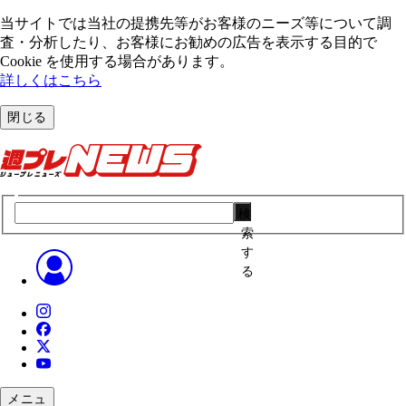
当サイトでは当社の提携先等がお客様のニーズ等について調
査・分析したり、お客様にお勧めの広告を表⽰する⽬的で
Cookie を使⽤する場合があります。
詳しくはこちら
閉じる
検
索
す
る
メニュ