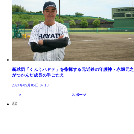
新球団「くふうハヤテ」を指揮する元近鉄の守護神・赤堀元之
がつかんだ成長の手ごたえ
2024年09月05日 07:10
スポーツ