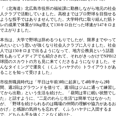
「（北海道）北広島市役所の福祉課に勤務しながら地元の社会
人クラブで活動していました。高校まではプロ野球を目指せる
ような投手ではありませんでした。大学時代に取り組んだ筋ト
レの成果で体重が10kg増えて130キロ台だった球速が147キロま
で上がりました。
本当は、大学で野球は辞めるつもりでしたが、限界までやって
みたいという思いが強くなり社会人クラブに入りました。社会
人では150キロまで出るようになって、地方公務員という話題
性もあってメディアでも紹介されて、それがきっかけでNPB12
球団のスカウトの方も見に来てくださるようになりました。そ
んなタイミングで運良く（くふうハヤテの）トライアウトがあ
ることを知って受けました」
市役所職員時代は「平日は午前3時に起床して4時半から2時
間、週2回はグラウンドを借りて、週3回はジムに通って練習し
てから出勤」という生活を続けた。「昼間は常に眠い状態でし
た」と話すように、"二足のわらじ生活"は簡単ではなかった
が、「野球を続けられるのは職場の仲間の理解や協力があるお
かげ」と感謝の気持ちを忘れず、くふうハヤテに入団するま
で、どちらも手を抜くことなく続けた。