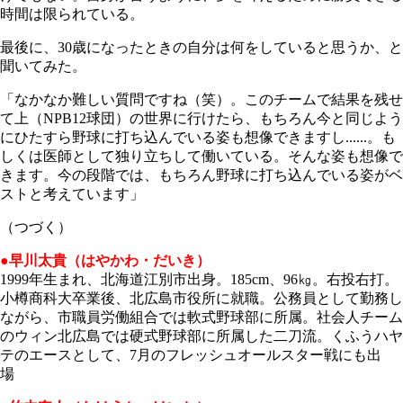
時間は限られている。
最後に、30歳になったときの自分は何をしていると思うか、と
聞いてみた。
「なかなか難しい質問ですね（笑）。このチームで結果を残せ
て上（NPB12球団）の世界に行けたら、もちろん今と同じよう
にひたすら野球に打ち込んでいる姿も想像できますし......。も
しくは医師として独り立ちして働いている。そんな姿も想像で
きます。今の段階では、もちろん野球に打ち込んでいる姿がベ
ストと考えています」
（つづく）
●早川太貴（はやかわ・だいき）
1999年生まれ、北海道江別市出身。185cm、96㎏。右投右打。
小樽商科大卒業後、北広島市役所に就職。公務員として勤務し
ながら、市職員労働組合では軟式野球部に所属。社会人チーム
のウィン北広島では硬式野球部に所属した二刀流。くふうハヤ
テのエースとして、7月のフレッシュオールスター戦にも出
場