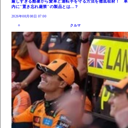
厳しすぎる酷暑から愛車と運転手を守る方法を徹底取材！ 車
内に"置き忘れ厳禁"の製品とは...？
2026年08月08日 07:00
クルマ