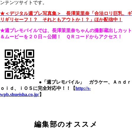
ンテンツサイトです。
★＜デジタル週プレ写真集＞ 長澤茉里奈「合法ロリ巨乳、ギ
リギリセーフ！？ それともアウトか！？」ほか配信中！
★週プレモバイルでは、長澤茉里奈ちゃんの撮影蔵出しカット
＆ムービーを２０日～
公開！
ＱＲコードからアクセス！
●「週プレモバイル」 ガラケー、Ａｎｄｒ
ｏｉｄ、ｉＯＳに完全対応中！！【
http://s-
wpb.shueisha.co.jp/
】
編集部のオススメ