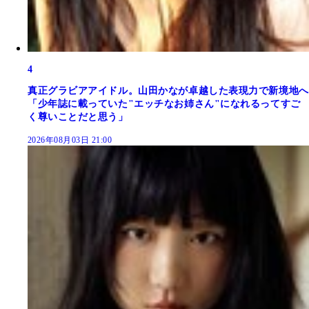
4
真正グラビアアイドル。山田かなが卓越した表現力で新境地へ
「少年誌に載っていた"エッチなお姉さん"になれるってすご
く尊いことだと思う」
2026年08月03日 21:00