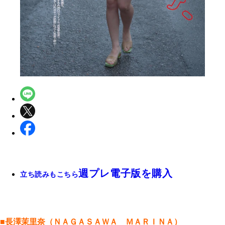
週プレ電子版を購入
立ち読みもこちら
■長澤茉里奈（ＮＡＧＡＳＡＷＡ ＭＡＲＩＮＡ）