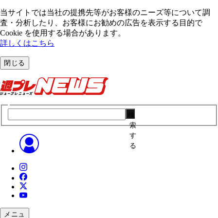
当サイトでは当社の提携先等がお客様のニーズ等について調
査・分析したり、お客様にお勧めの広告を表⽰する⽬的で
Cookie を使⽤する場合があります。
詳しくはこちら
閉じる
検
索
す
る
メニュ