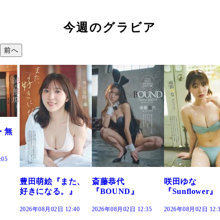
今週のグラビア
前へ
た、
斎藤恭代
咲田ゆな
藤水咲桜『花
』
『BOUND』
『Sunflower』
だまり』
:40
2026年08月02日 12:35
2026年08月02日 12:30
2026年08月02日 12: