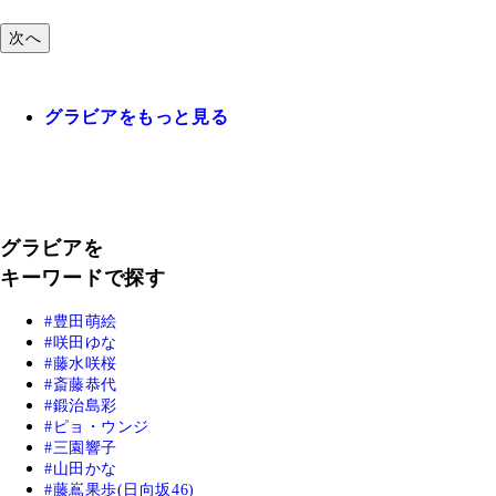
次へ
グラビアをもっと見る
グラビアを
キーワードで探す
豊田萌絵
咲田ゆな
藤水咲桜
斎藤恭代
鍛治島彩
ピョ・ウンジ
三園響子
山田かな
藤嶌果歩(日向坂46)