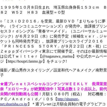
１９９５年１０月８日生まれ 埼玉県出身身長１５３ｃｍ Ｂ
８２ Ｗ５２ Ｈ８３ 血液型＝Ｏ型
○「ミスｉＤ２０１６」を受賞。最新ＤＶＤ『まりちゅうに夢
中』（ラインコミュニケーションズ）が発売中。放課後プリン
セス３ｒｄシングル『青春マーメイド』（ユニバーサルミュー
ジック）が６月２９日（水）に発売予定（候補生ｖｅｒ．ジャ
ケットも同時発売予定）。放課後プリンセスライブ２０１６
「ＰＲＩＮＣＥＳＳ ＳＴＯＲＹ」が９月２２日（木・祝）に
Ｚｅｐｐダイバーシティ東京にて開催予定。そのほか最新情報
は公式Ｔｗｉｔｔｅｒ【@nagasawa_marina】や公式ホームペー
ジ【https://houpri.fanmo.jp/】をチェック!
撮影／栗山秀作スタイリング／設楽和代ヘア＆メイク／南野景
子
★週プレｎｅｔスペシャルコンテンツＷＥＥＫＬＹ 長澤茉里
奈『エロリータ』が絶賛配信中！
写真点数１２０点以上。前代
未聞の特別動画も公開！
月額１０８０円（税込） 対応機種：
ＰＣ／Ａｎｄｒｏｉｄ／ｉＯＳ【
http://shupure-
net.shueisha.co.jp/
】＊週プレnet は月額会員制の電子グラビアコ