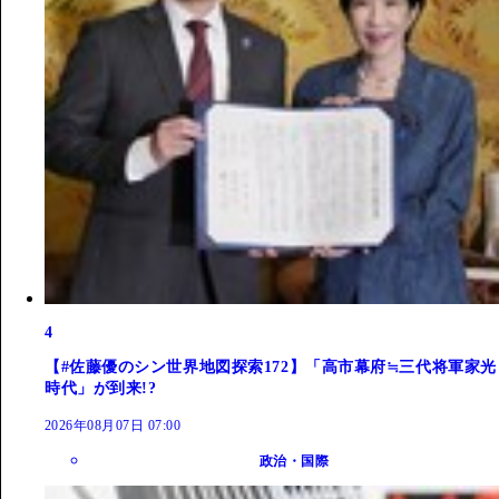
4
【#佐藤優のシン世界地図探索172】「高市幕府≒三代将軍家光
時代」が到来!?
2026年08月07日 07:00
政治・国際