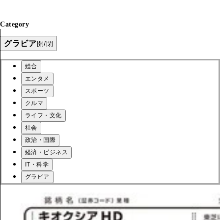
Category
グラビア
開/閉
総合
エンタメ
スポーツ
クルマ
ライフ・文化
社会
政治・国際
経済・ビジネス
IT・科学
グラビア