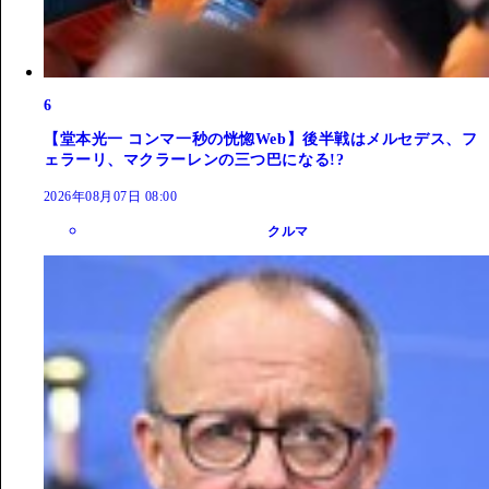
6
【堂本光一 コンマ一秒の恍惚Web】後半戦はメルセデス、フ
ェラーリ、マクラーレンの三つ巴になる!?
2026年08月07日 08:00
クルマ