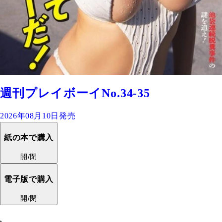
週刊プレイボーイNo.34-35
2026年08月10日発売
紙の本で購入
開/閉
電子版で購入
開/閉