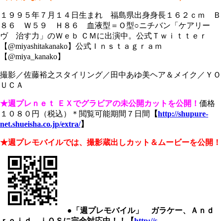
１９９５年７月１４日生まれ 福島県出身身長１６２ｃｍ Ｂ
８６ Ｗ５９ Ｈ８６ 血液型＝Ｏ型○ニチバン「ケアリー
ヴ 治す力」のＷｅｂ ＣＭに出演中。公式Ｔｗｉｔｔｅｒ
【@miyashitakanako】公式Ｉｎｓｔａｇｒａｍ
【@miya_kanako】
撮影／佐藤裕之スタイリング／田中あゆ美ヘア＆メイク／ＹＯ
ＵＣＡ
★週プレｎｅｔ ＥＸでグラビアの未公開カットを公開！
価格
１０８０円（税込）＊閲覧可能期間７日間
【
http://shupure-
net.shueisha.co.jp/extra/
】
★週プレモバイルでは、撮影蔵出しカット＆ムービーを公開！
●「週プレモバイル」 ガラケー、Ａｎｄ
ｒｏｉｄ、ｉＯＳに完全対応中！！【
http://s-