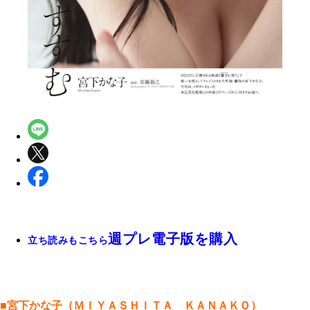
週プレ電子版を購入
立ち読みもこちら
■宮下かな子（ＭＩＹＡＳＨＩＴＡ ＫＡＮＡＫＯ）