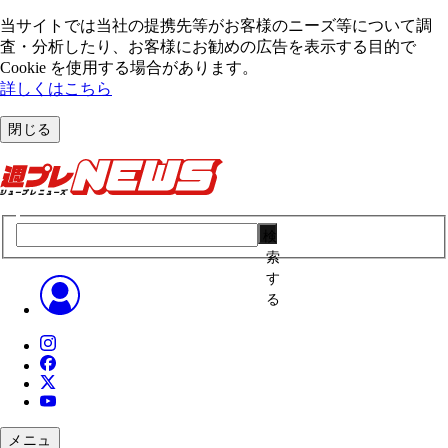
当サイトでは当社の提携先等がお客様のニーズ等について調
査・分析したり、お客様にお勧めの広告を表⽰する⽬的で
Cookie を使⽤する場合があります。
詳しくはこちら
閉じる
検
索
す
る
メニュ