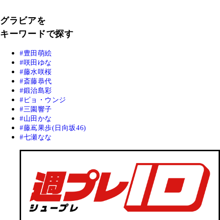
グラビアを
キーワードで探す
豊田萌絵
咲田ゆな
藤水咲桜
斎藤恭代
鍛治島彩
ピョ・ウンジ
三園響子
山田かな
藤嶌果歩(日向坂46)
七瀬なな