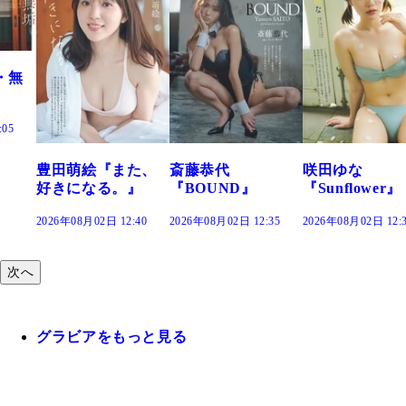
た、
斎藤恭代
咲田ゆな
藤水咲桜『花
』
『BOUND』
『Sunflower』
だまり』
:40
2026年08月02日 12:35
2026年08月02日 12:30
2026年08月02日 12:
次へ
グラビアをもっと見る